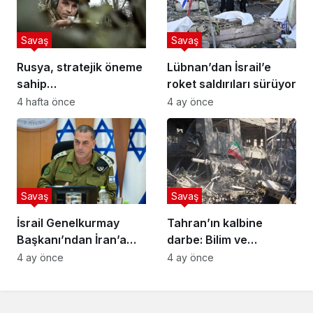
Savaş
Savaş
Rusya, stratejik öneme
Lübnan’dan İsrail’e
sahip
roket saldırıları sürüyor
Kostyantynivka’yı ele
4 hafta önce
4 ay önce
geçirdi
Savaş
Savaş
İsrail Genelkurmay
Tahran’ın kalbine
Başkanı’ndan İran’a
darbe: Bilim ve
sert uyarı
teknoloji merkezleri
4 ay önce
4 ay önce
hedef alındı