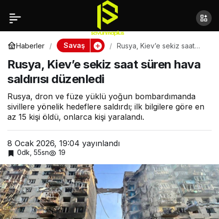
İran’dan İsrail’e
Paylaş
“görünmez füze” mesajı
Savaş
Haberler
Rusya, Kiev’e sekiz saat
süren hava saldırısı
Rusya, Kiev’e sekiz saat süren hava
düzenledi
saldırısı düzenledi
Rusya, dron ve füze yüklü yoğun bombardımanda
sivillere yönelik hedeflere saldırdı; ilk bilgilere göre en
az 15 kişi öldü, onlarca kişi yaralandı.
8 Ocak 2026, 19:04
yayınlandı
0dk, 55sn
19