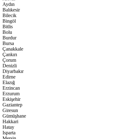
Aydın
Balıkesir
Bilecik
Bingöl
Bitlis
Bolu
Burdur
Bursa
Çanakkale
Çankırı
Çorum
Denizli
Diyarbakır
Edirne
Elazığ
Erzincan
Erzurum
Eskişehir
Gaziantep
Giresun
Gümüşhane
Hakkari
Hatay
Isparta
Mersin