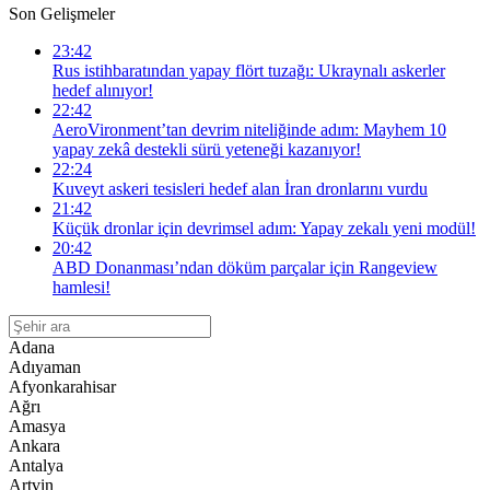
Son Gelişmeler
23:42
Rus istihbaratından yapay flört tuzağı: Ukraynalı askerler
hedef alınıyor!
22:42
AeroVironment’tan devrim niteliğinde adım: Mayhem 10
yapay zekâ destekli sürü yeteneği kazanıyor!
22:24
Kuveyt askeri tesisleri hedef alan İran dronlarını vurdu
21:42
Küçük dronlar için devrimsel adım: Yapay zekalı yeni modül!
20:42
ABD Donanması’ndan döküm parçalar için Rangeview
hamlesi!
Adana
Adıyaman
Afyonkarahisar
Ağrı
Amasya
Ankara
Antalya
Artvin