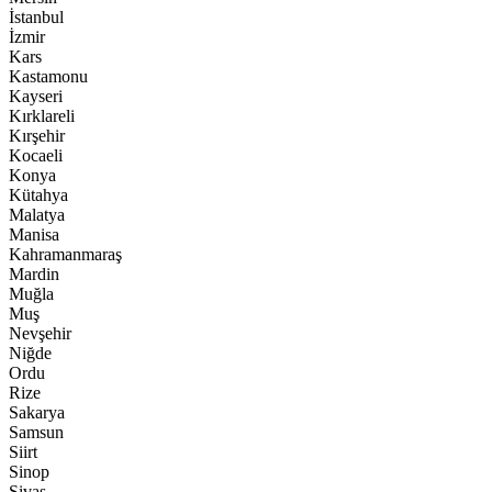
İstanbul
İzmir
Kars
Kastamonu
Kayseri
Kırklareli
Kırşehir
Kocaeli
Konya
Kütahya
Malatya
Manisa
Kahramanmaraş
Mardin
Muğla
Muş
Nevşehir
Niğde
Ordu
Rize
Sakarya
Samsun
Siirt
Sinop
Sivas