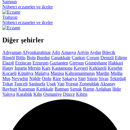
Samsun
Nöbetçi eczaneler ve ilçeler
Trabzon
Nöbetçi eczaneler ve ilçeler
Diğer şehirler
Adıyaman
Afyonkarahisar
Ağrı
Amasya
Artvin
Aydın
Bilecik
Bingöl
Bitlis
Bolu
Burdur
Çanakkale
Çankırı
Çorum
Denizli
Edirne
Elazığ
Erzincan
Erzurum
Gaziantep
Giresun
Gümüşhane
Hakkari
Hatay
Isparta
Mersin
Kars
Kastamonu
Kayseri
Kırklareli
Kırşehir
Kocaeli
Kütahya
Malatya
Manisa
Kahramanmaraş
Mardin
Muğla
Muş
Nevşehir
Niğde
Ordu
Rize
Sakarya
Siirt
Sinop
Sivas
Tekirdağ
Tokat
Tunceli
Şanlıurfa
Uşak
Van
Yozgat
Zonguldak
Aksaray
Bayburt
Karaman
Kırıkkale
Batman
Şırnak
Bartın
Ardahan
Iğdır
Yalova
Karabük
Kilis
Osmaniye
Düzce
Kıbrıs