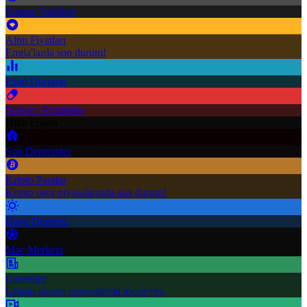
Namaz Vakitleri
Altın Fiyatları
Emtia'larda son durum!
Puan Durumu
Nöbetçi Eczaneler
Hızlı Erişim
Son Depremler
Kripto Paralar
Kripto para piyasalarında son durum!
Hava Durumu
Maç Merkezi
Gazeteler
Günün gazete manşetlerini inceleyin.