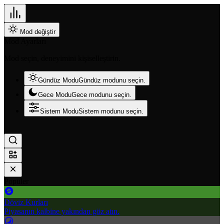
Mod değiştir
Mod Ayarları
Mod seçin, deneyimini kişiselleştirin.
Gündüz Modu
Gündüz modunu seçin.
Gece Modu
Gece modunu seçin.
Sistem Modu
Sistem modunu seçin.
Popüler
Döviz Kurları
Piyasanın kalbine yakından göz atın.