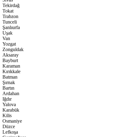
Tekirdağ
Tokat
Trabzon
Tunceli
Şanlıurfa
Uşak
Van
Yozgat
Zonguldak
Aksaray
Bayburt
Karaman
Kırıkkale
Batman
Şırnak
Bartın
Ardahan
Iğdır
Yalova
Karabük
Kilis
Osmaniye
Düzce
Lefkoşa