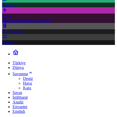
Canlı Tv
Borsa
Hisse senetlerinde son durum!
Yol Durumu
Fikstür
Türkiye
Dünya
Savunma
Deniz
Hava
Kara
Savaş
İstihbarat
Analiz
Envanter
English