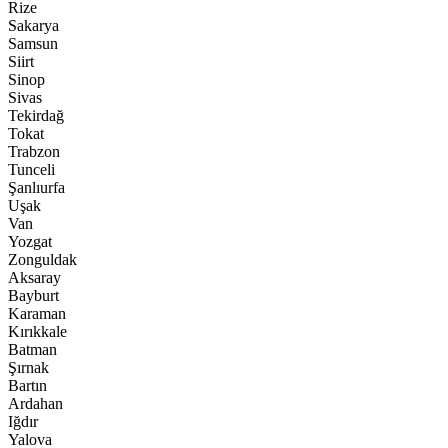
Rize
Sakarya
Samsun
Siirt
Sinop
Sivas
Tekirdağ
Tokat
Trabzon
Tunceli
Şanlıurfa
Uşak
Van
Yozgat
Zonguldak
Aksaray
Bayburt
Karaman
Kırıkkale
Batman
Şırnak
Bartın
Ardahan
Iğdır
Yalova