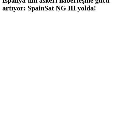
İspanya’nın askeri haberleşme gücü
artıyor: SpainSat NG III yolda!