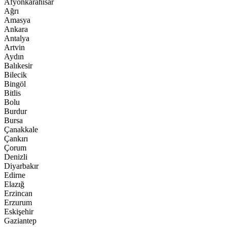
Afyonkarahisar
Ağrı
Amasya
Ankara
Antalya
Artvin
Aydın
Balıkesir
Bilecik
Bingöl
Bitlis
Bolu
Burdur
Bursa
Çanakkale
Çankırı
Çorum
Denizli
Diyarbakır
Edirne
Elazığ
Erzincan
Erzurum
Eskişehir
Gaziantep