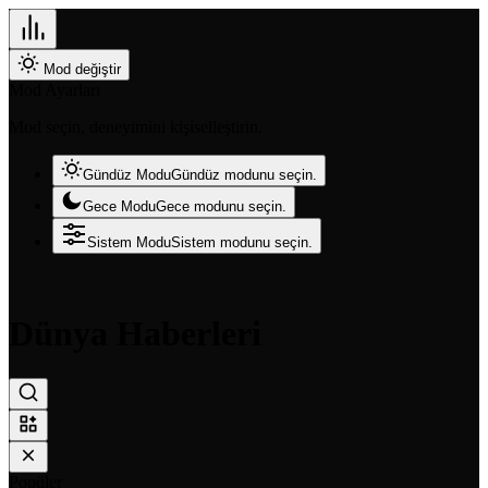
Mod değiştir
Mod Ayarları
Mod seçin, deneyimini kişiselleştirin.
Gündüz Modu
Gündüz modunu seçin.
Gece Modu
Gece modunu seçin.
Sistem Modu
Sistem modunu seçin.
Dünya Haberleri
Popüler