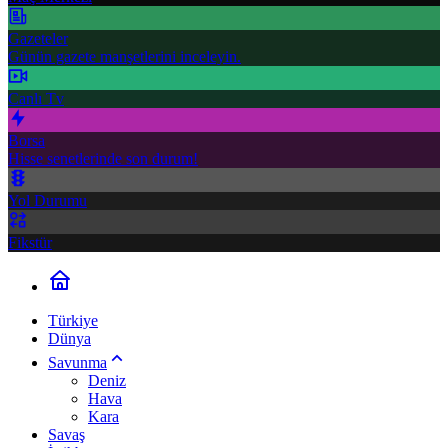
Gazeteler
Günün gazete manşetlerini inceleyin.
Canlı Tv
Borsa
Hisse senetlerinde son durum!
Yol Durumu
Fikstür
Türkiye
Dünya
Savunma
Deniz
Hava
Kara
Savaş