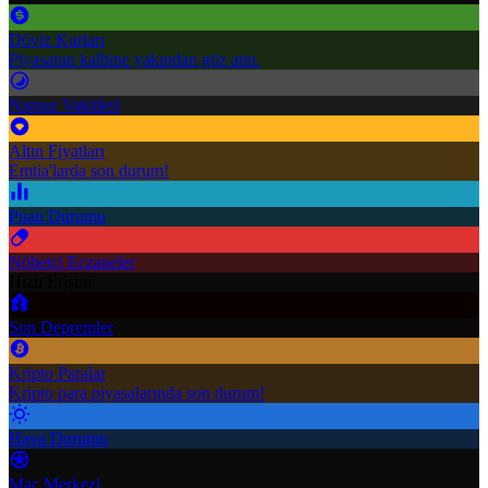
Döviz Kurları
Piyasanın kalbine yakından göz atın.
Namaz Vakitleri
Altın Fiyatları
Emtia'larda son durum!
Puan Durumu
Nöbetçi Eczaneler
Hızlı Erişim
Son Depremler
Kripto Paralar
Kripto para piyasalarında son durum!
Hava Durumu
Maç Merkezi