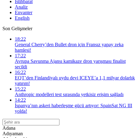
İstihbarat
Analiz
Envanter
English
Son Gelişmeler
18:22
General Cherry’den Bullet dron için Fransız yapay zeka
hamlesi!
17:22
Avrupa Savunma Ajansı kamikaze dron yarışması finalist
seçildi
16:22
EQT’den Finlandiyalı uydu devi ICEYE’a 1,1 milyar dolarlık
yatırım!
15:22
Anthropic modelleri test sırasında yetkisiz erişim sağladı
14:22
İspanya’nın askeri haberleşme gücü artıyor: SpainSat NG III
yolda!
Adana
Adıyaman