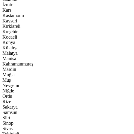
İzmir
Kars
Kastamonu
Kayseri
Kırklareli
Kırşehir
Kocaeli
Konya
Kütahya
Malatya
Manisa
Kahramanmaraş
Mardin
Muğla
Muş
Nevşehir
Niğde
Ordu
Rize
Sakarya
Samsun
Siirt
Sinop
Sivas
Tekirdağ