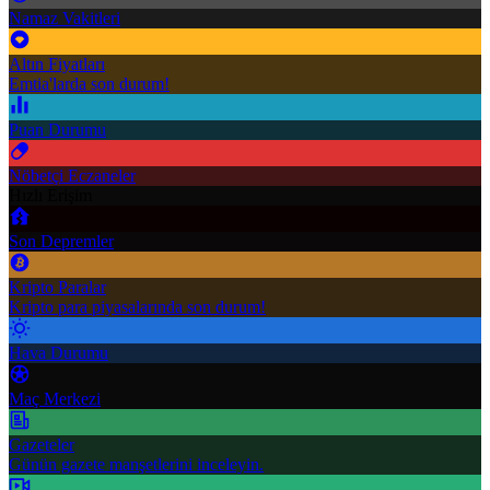
Namaz Vakitleri
Altın Fiyatları
Emtia'larda son durum!
Puan Durumu
Nöbetçi Eczaneler
Hızlı Erişim
Son Depremler
Kripto Paralar
Kripto para piyasalarında son durum!
Hava Durumu
Maç Merkezi
Gazeteler
Günün gazete manşetlerini inceleyin.