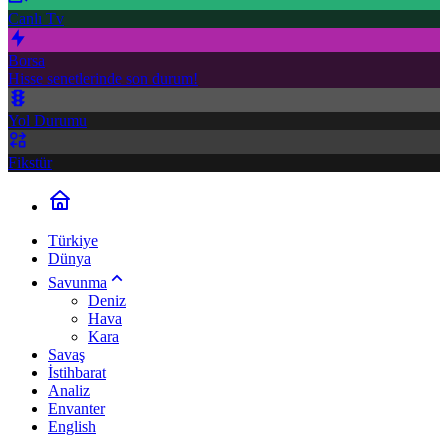
Canlı Tv
Borsa
Hisse senetlerinde son durum!
Yol Durumu
Fikstür
Türkiye
Dünya
Savunma
Deniz
Hava
Kara
Savaş
İstihbarat
Analiz
Envanter
English