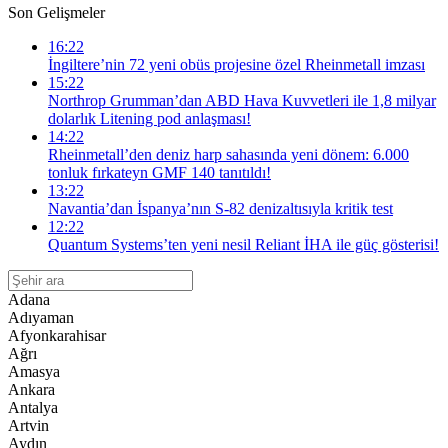
Son Gelişmeler
16:22
İngiltere’nin 72 yeni obüs projesine özel Rheinmetall imzası
15:22
Northrop Grumman’dan ABD Hava Kuvvetleri ile 1,8 milyar
dolarlık Litening pod anlaşması!
14:22
Rheinmetall’den deniz harp sahasında yeni dönem: 6.000
tonluk fırkateyn GMF 140 tanıtıldı!
13:22
Navantia’dan İspanya’nın S-82 denizaltısıyla kritik test
12:22
Quantum Systems’ten yeni nesil Reliant İHA ile güç gösterisi!
Adana
Adıyaman
Afyonkarahisar
Ağrı
Amasya
Ankara
Antalya
Artvin
Aydın