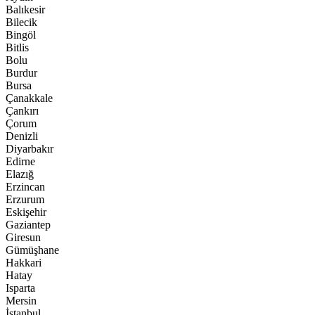
Balıkesir
Bilecik
Bingöl
Bitlis
Bolu
Burdur
Bursa
Çanakkale
Çankırı
Çorum
Denizli
Diyarbakır
Edirne
Elazığ
Erzincan
Erzurum
Eskişehir
Gaziantep
Giresun
Gümüşhane
Hakkari
Hatay
Isparta
Mersin
İstanbul