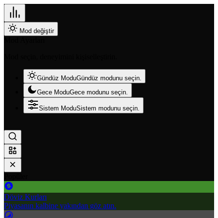
Mod değiştir
Mod Ayarları
Mod seçin, deneyimini kişiselleştirin.
Gündüz Modu
Gündüz modunu seçin.
Gece Modu
Gece modunu seçin.
Sistem Modu
Sistem modunu seçin.
Popüler
Döviz Kurları
Piyasanın kalbine yakından göz atın.