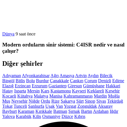
Dünya
9 saat önce
Modern orduların sinir sistemi: C4ISR nedir ve nasıl
çalışır?
Diğer şehirler
Adıyaman
Afyonkarahisar
Ağrı
Amasya
Artvin
Aydın
Bilecik
Bingöl
Bitlis
Bolu
Burdur
Çanakkale
Çankırı
Çorum
Denizli
Edirne
Elazığ
Erzincan
Erzurum
Gaziantep
Giresun
Gümüşhane
Hakkari
Hatay
Isparta
Mersin
Kars
Kastamonu
Kayseri
Kırklareli
Kırşehir
Kocaeli
Kütahya
Malatya
Manisa
Kahramanmaraş
Mardin
Muğla
Muş
Nevşehir
Niğde
Ordu
Rize
Sakarya
Siirt
Sinop
Sivas
Tekirdağ
Tokat
Tunceli
Şanlıurfa
Uşak
Van
Yozgat
Zonguldak
Aksaray
Bayburt
Karaman
Kırıkkale
Batman
Şırnak
Bartın
Ardahan
Iğdır
Yalova
Karabük
Kilis
Osmaniye
Düzce
Kıbrıs