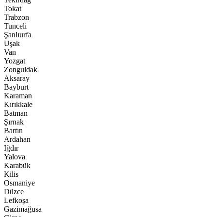
Tokat
Trabzon
Tunceli
Şanlıurfa
Uşak
Van
Yozgat
Zonguldak
Aksaray
Bayburt
Karaman
Kırıkkale
Batman
Şırnak
Bartın
Ardahan
Iğdır
Yalova
Karabük
Kilis
Osmaniye
Düzce
Lefkoşa
Gazimağusa