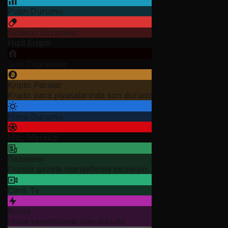
Puan Durumu
Nöbetçi Eczaneler
Hızlı Erişim
Son Depremler
Kripto Paralar
Kripto para piyasalarında son durum!
Hava Durumu
Maç Merkezi
Gazeteler
Günün gazete manşetlerini inceleyin.
Canlı Tv
Borsa
Hisse senetlerinde son durum!