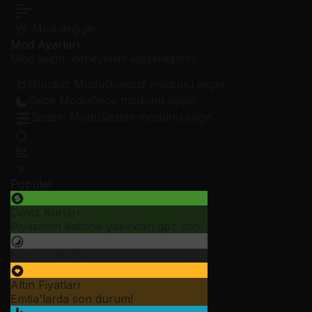
Mod değiştir
Mod Ayarları
Mod seçin, deneyimini kişiselleştirin.
Gündüz Modu
Gündüz modunu seçin.
Gece Modu
Gece modunu seçin.
Sistem Modu
Sistem modunu seçin.
Popüler
Döviz Kurları
Piyasanın kalbine yakından göz atın.
Namaz Vakitleri
Altın Fiyatları
Emtia'larda son durum!