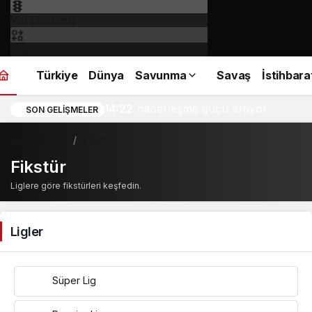
Yol Durumu
Fikstür
Türkiye
Dünya
Savunma
Savaş
İstihbara
İspanya’nın askeri
14:22
haberleşme gücü artıyor:
SON GELIŞMELER
SpainSat NG III yolda!
Haberler
Fikstür
Fikstür
Liglere göre fikstürleri keşfedin.
Ligler
Süper Lig