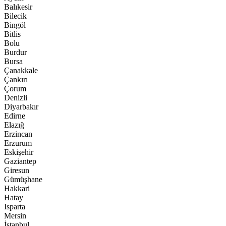
Balıkesir
Bilecik
Bingöl
Bitlis
Bolu
Burdur
Bursa
Çanakkale
Çankırı
Çorum
Denizli
Diyarbakır
Edirne
Elazığ
Erzincan
Erzurum
Eskişehir
Gaziantep
Giresun
Gümüşhane
Hakkari
Hatay
Isparta
Mersin
İstanbul