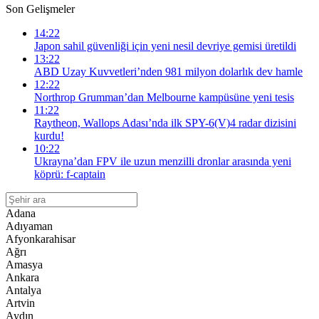
Son Gelişmeler
14:22
Japon sahil güvenliği için yeni nesil devriye gemisi üretildi
13:22
ABD Uzay Kuvvetleri’nden 981 milyon dolarlık dev hamle
12:22
Northrop Grumman’dan Melbourne kampüsüne yeni tesis
11:22
Raytheon, Wallops Adası’nda ilk SPY-6(V)4 radar dizisini
kurdu!
10:22
Ukrayna’dan FPV ile uzun menzilli dronlar arasında yeni
köprü: f-captain
Adana
Adıyaman
Afyonkarahisar
Ağrı
Amasya
Ankara
Antalya
Artvin
Aydın