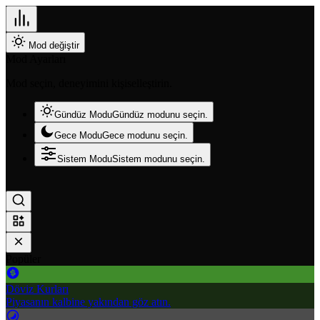
Mod değiştir
Mod Ayarları
Mod seçin, deneyimini kişiselleştirin.
Gündüz Modu
Gündüz modunu seçin.
Gece Modu
Gece modunu seçin.
Sistem Modu
Sistem modunu seçin.
Popüler
Döviz Kurları
Piyasanın kalbine yakından göz atın.