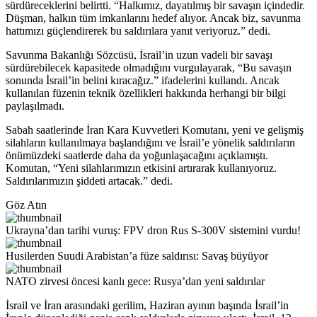
sürdüreceklerini belirtti. “Halkımız, dayatılmış bir savaşın içindedir.
Düşman, halkın tüm imkanlarını hedef alıyor. Ancak biz, savunma
hattımızı güçlendirerek bu saldırılara yanıt veriyoruz.” dedi.
Savunma Bakanlığı Sözcüsü, İsrail’in uzun vadeli bir savaşı
sürdürebilecek kapasitede olmadığını vurgulayarak, “Bu savaşın
sonunda İsrail’in belini kıracağız.” ifadelerini kullandı. Ancak
kullanılan füzenin teknik özellikleri hakkında herhangi bir bilgi
paylaşılmadı.
Sabah saatlerinde İran Kara Kuvvetleri Komutanı, yeni ve gelişmiş
silahların kullanılmaya başlandığını ve İsrail’e yönelik saldırıların
önümüzdeki saatlerde daha da yoğunlaşacağını açıklamıştı.
Komutan, “Yeni silahlarımızın etkisini artırarak kullanıyoruz.
Saldırılarımızın şiddeti artacak.” dedi.
Göz Atın
Ukrayna’dan tarihi vuruş: FPV dron Rus S-300V sistemini vurdu!
Husilerden Suudi Arabistan’a füze saldırısı: Savaş büyüyor
NATO zirvesi öncesi kanlı gece: Rusya’dan yeni saldırılar
İsrail ve İran arasındaki gerilim, Haziran ayının başında İsrail’in