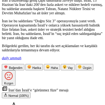
İran’a düzenlediği geniş çaplı saldırılarla zirveye ulaştı. İsrail, 13
Haziran’da İran’daki 200’den fazla askeri ve nükleer hedefi vurmuş,
bu saldırılar arasında başkent Tahran, Natanz Nükleer Tesisi ve
Devrim Muhafızları’na ait üsler yer almıştı.
İran ise bu saldırılara “Doğru Söz 3” operasyonuyla yanıt verdi.
Operasyon kapsamında İsrail’e onlarca yüksek hassasiyetli balistik
füze fırlatan İran, askeri üsler ve stratejik tesisleri hedef aldığını
belirtti. İran, bu saldırıların, İsrail’in “suç teşkil eden saldırganlığına”
bir yanıt olduğunu ifade etti.
Bölgedeki gerilim, her iki tarafın da sert açıklamaları ve karşılıklı
saldırılarıyla tırmanmaya devam ediyor.
daily ummah
Beğendim
Harika
Haha
Vay
Üzgün
Kızgın
İran’dan İsrail’e “görünmez füze” mesajı
Normal (100%)