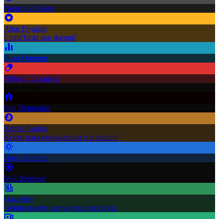
Namaz Vakitleri
Altın Fiyatları
Emtia'larda son durum!
Puan Durumu
Nöbetçi Eczaneler
Hızlı Erişim
Son Depremler
Kripto Paralar
Kripto para piyasalarında son durum!
Hava Durumu
Maç Merkezi
Gazeteler
Günün gazete manşetlerini inceleyin.