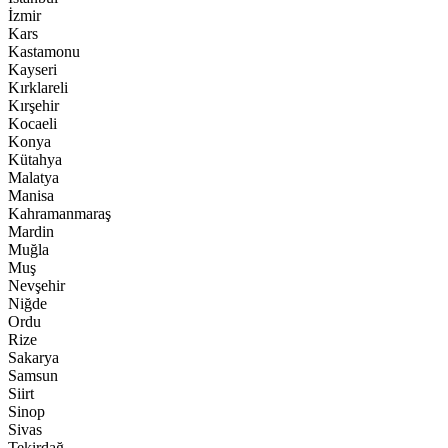
İzmir
Kars
Kastamonu
Kayseri
Kırklareli
Kırşehir
Kocaeli
Konya
Kütahya
Malatya
Manisa
Kahramanmaraş
Mardin
Muğla
Muş
Nevşehir
Niğde
Ordu
Rize
Sakarya
Samsun
Siirt
Sinop
Sivas
Tekirdağ