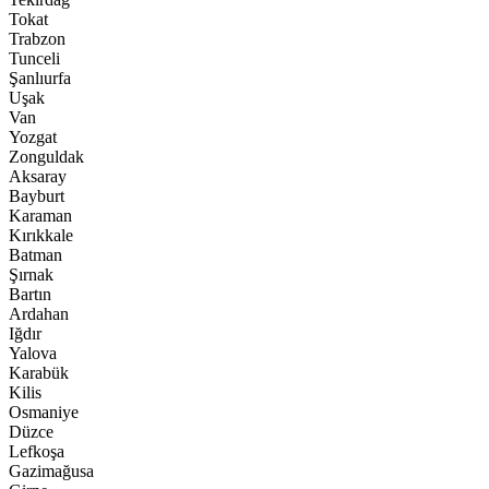
Tokat
Trabzon
Tunceli
Şanlıurfa
Uşak
Van
Yozgat
Zonguldak
Aksaray
Bayburt
Karaman
Kırıkkale
Batman
Şırnak
Bartın
Ardahan
Iğdır
Yalova
Karabük
Kilis
Osmaniye
Düzce
Lefkoşa
Gazimağusa