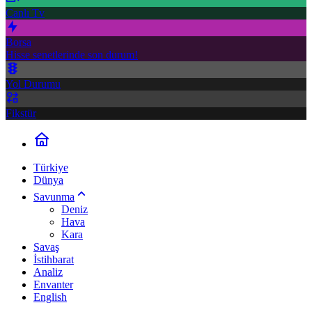
Canlı Tv
Borsa
Hisse senetlerinde son durum!
Yol Durumu
Fikstür
Türkiye
Dünya
Savunma
Deniz
Hava
Kara
Savaş
İstihbarat
Analiz
Envanter
English