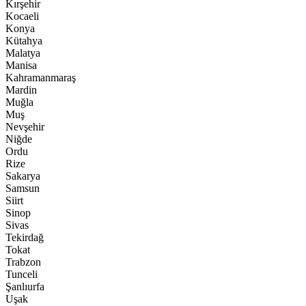
Kırşehir
Kocaeli
Konya
Kütahya
Malatya
Manisa
Kahramanmaraş
Mardin
Muğla
Muş
Nevşehir
Niğde
Ordu
Rize
Sakarya
Samsun
Siirt
Sinop
Sivas
Tekirdağ
Tokat
Trabzon
Tunceli
Şanlıurfa
Uşak