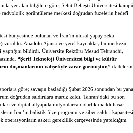
ında yer alan bilgilere göre, Şehit Beheşti Üniversitesi kamp
 radyolojik görüntüleme merkezi doğrudan füzelerin hedefi
sitesi bünyesinde bulunan ve İran’ın ulusal yapay zeka
r)
vuruldu. Anadolu Ajansı ve yerel kaynaklar, bu merkezin
iği yaptığını bildirdi. Üniversite Rektörü Mesud Tehranchi,
amasında,
“Şerif Teknoloji Üniversitesi bilgi ve kültür
rın düşmanlarının vahşetiyle zarar görmüştür,”
ifadelerin
raporlara göre; savaşın başladığı Şubat 2026 sonundan bu yan
rum doğrudan saldırılara maruz kaldı. Tahran’daki bu son
nları ve dijital altyapıda milyonlarca dolarlık maddi hasar
slerin İran’ın balistik füze programı ve siber saldırı kapasites
ek operasyonların askeri gereklilik çerçevesinde yapıldığını