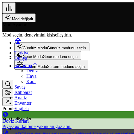
Mod değiştir
Mod Ayarları
Mod seçin, deneyimini kişiselleştirin.
Gündüz Modu
Gündüz modunu seçin.
Türkiye
Gece Modu
Gece modunu seçin.
Dünya
Savunma
Sistem Modu
Sistem modunu seçin.
Deniz
Hava
Kara
Savaş
İstihbarat
Analiz
Envanter
Popüler
English
Son Gelişmeler
Döviz Kurları
Piyasanın kalbine yakından göz atın.
10:42