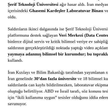
Şerif Teknoloji Üniversitesi
ağır hasar aldı. İran medyas
içerisindeki
Ghasemi Kardeşler Laboratuvar Binası
ve
oldu.
Saldırıların ikinci dalgasında ise Şerif Teknoloji Üniver
platformuna destek sağlayan
Veri Merkezi (Data Cente
binlerce dijital servis ve kritik bilimsel veriye ev sahipl
saldırının gerçekleştirildiği noktada yaptığı video açıkl
yaymaya adanmış bilimsel bir kurumdur; bu toprakla
kullandı.
İran Kızılayı ve Bilim Bakanlığı tarafından yayımlanan 
İran genelinde
30’dan fazla üniversite
ve 18 bilimsel ku
saldırılarda can kaybı bildirilmezken, laboratuvar ekipma
oluştuğu belirtiliyor. ABD ve İsrail tarafı, söz konusu tesi
için “ikili kullanıma uygun” tesisler olduğunu iddia eder
savunuyor.