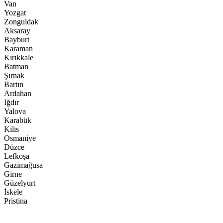
Van
Yozgat
Zonguldak
Aksaray
Bayburt
Karaman
Kırıkkale
Batman
Şırnak
Bartın
Ardahan
Iğdır
Yalova
Karabük
Kilis
Osmaniye
Düzce
Lefkoşa
Gazimağusa
Girne
Güzelyurt
İskele
Pristina