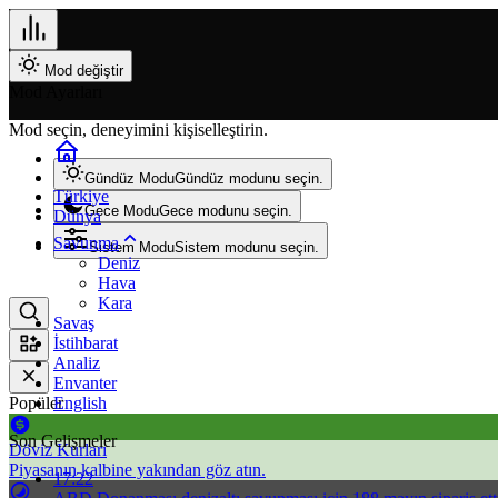
Mod değiştir
Mod Ayarları
Mod seçin, deneyimini kişiselleştirin.
Gündüz Modu
Gündüz modunu seçin.
Türkiye
Gece Modu
Gece modunu seçin.
Dünya
Savunma
Sistem Modu
Sistem modunu seçin.
Deniz
Hava
Kara
Savaş
İstihbarat
Analiz
Envanter
Popüler
English
Son Gelişmeler
Döviz Kurları
Piyasanın kalbine yakından göz atın.
17:22