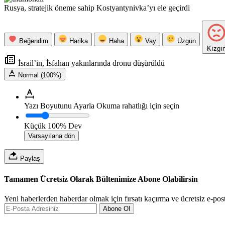
Rusya, stratejik öneme sahip Kostyantynivka’yı ele geçirdi
Beğendim
Harika
Haha
Vay
Üzgün
Kızgı
İsrail’in, İsfahan yakınlarında dronu düşürüldü
Normal (100%)
Yazı Boyutunu Ayarla
Okuma rahatlığı için seçin
Küçük
100%
Dev
Varsayılana dön
Paylaş
Tamamen Ücretsiz Olarak Bültenimize Abone Olabilirsin
Yeni haberlerden haberdar olmak için fırsatı kaçırma ve ücretsiz e-pos
Abone Ol