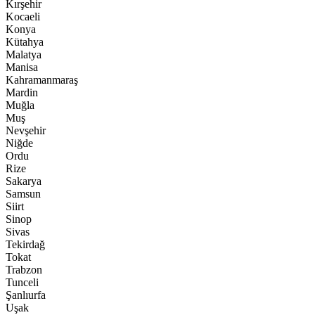
Kırşehir
Kocaeli
Konya
Kütahya
Malatya
Manisa
Kahramanmaraş
Mardin
Muğla
Muş
Nevşehir
Niğde
Ordu
Rize
Sakarya
Samsun
Siirt
Sinop
Sivas
Tekirdağ
Tokat
Trabzon
Tunceli
Şanlıurfa
Uşak