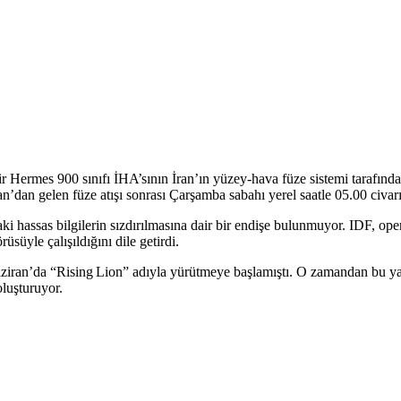
bir Hermes 900 sınıfı İHA’sının İran’ın yüzey-hava füze sistemi tarafın
ran’dan gelen füze atışı sonrası Çarşamba sabahı yerel saatle 05.00 civ
i hassas bilgilerin sızdırılmasına dair bir endişe bulunmuyor. IDF, op
süyle çalışıldığını dile getirdi.
Haziran’da “Rising Lion” adıyla yürütmeye başlamıştı. O zamandan bu yan
luşturuyor.