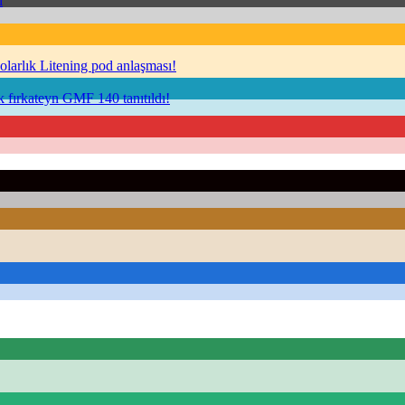
i
arlık Litening pod anlaşması!
 fırkateyn GMF 140 tanıtıldı!