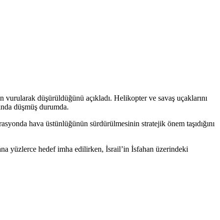
dan vurularak düşürüldüğünü açıkladı. Helikopter ve savaş uçaklarını
arında düşmüş durumda.
erasyonda hava üstünlüğünün sürdürülmesinin stratejik önem taşıdığını
a yüzlerce hedef imha edilirken, İsrail’in İsfahan üzerindeki