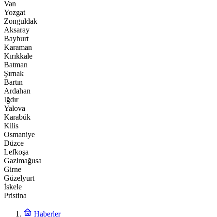
Van
Yozgat
Zonguldak
Aksaray
Bayburt
Karaman
Kırıkkale
Batman
Şırnak
Bartın
Ardahan
Iğdır
Yalova
Karabük
Kilis
Osmaniye
Düzce
Lefkoşa
Gazimağusa
Girne
Güzelyurt
İskele
Pristina
Haberler