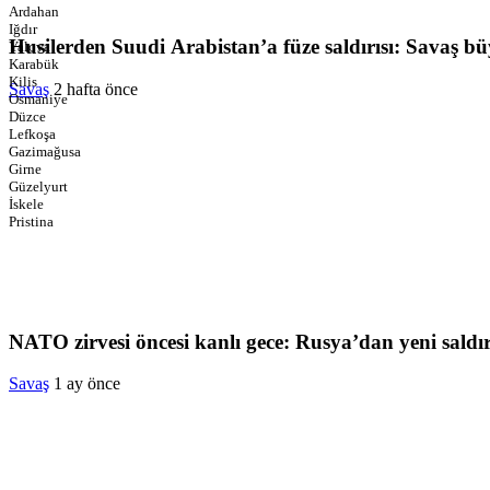
Ardahan
Iğdır
Husilerden Suudi Arabistan’a füze saldırısı: Savaş b
Yalova
Karabük
Kilis
Savaş
2 hafta önce
Osmaniye
Düzce
Lefkoşa
Gazimağusa
Girne
Güzelyurt
İskele
Pristina
NATO zirvesi öncesi kanlı gece: Rusya’dan yeni saldır
Savaş
1 ay önce