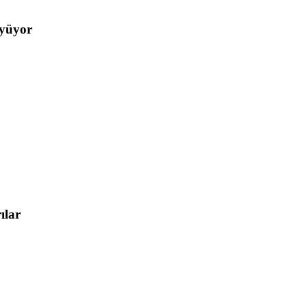
üyüyor
ılar