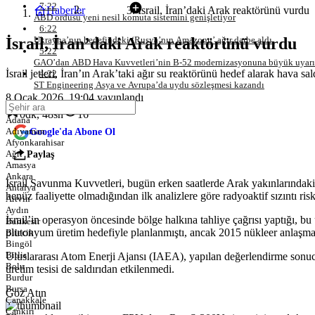
7:22
Haberler
İsrail, İran’daki Arak reaktörünü vurdu
Savaş
ABD ordusu yeni nesil komuta sistemini genişletiyor
6:22
İsrail, İran’daki Arak reaktörünü vurdu
Ukrayna’nın hedefindeki ‘Rusya’nın Amazonu’ ağır darbe aldı
5:22
GAO’dan ABD Hava Kuvvetleri’nin B-52 modernizasyonuna büyük uyarı
İsrail jetleri, İran’ın Arak’taki ağır su reaktörünü hedef alarak hava sal
4:22
ST Engineering Asya ve Avrupa’da uydu sözleşmesi kazandı
8 Ocak 2026, 19:04
yayınlandı
0dk, 48sn
16
Adana
Adıyaman
Google'da Abone Ol
Afyonkarahisar
Ağrı
Paylaş
Amasya
Ankara
İsrail Savunma Kuvvetleri, bugün erken saatlerde Arak yakınlarındaki 
Antalya
henüz faaliyette olmadığından ilk analizlere göre radyoaktif sızıntı ris
Artvin
Aydın
İsrail’in operasyon öncesinde bölge halkına tahliye çağrısı yaptığı, b
Balıkesir
plutonyum üretim hedefiyle planlanmıştı, ancak 2015 nükleer anlaşma
Bilecik
Bingöl
Bitlis
Uluslararası Atom Enerji Ajansı (IAEA), yapılan değerlendirme sonucu
Bolu
üretim tesisi de saldırıdan etkilenmedi.
Burdur
Bursa
Göz Atın
Çanakkale
Çankırı