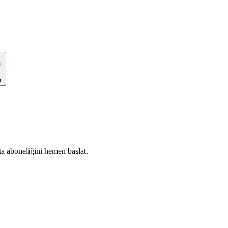
n
ta aboneliğini hemen başlat.
Abone Ol