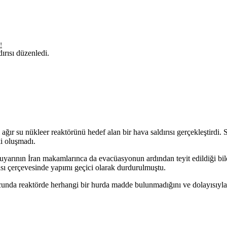
!
dırısı düzenledi.
ağır su nükleer reaktörünü hedef alan bir hava saldırısı gerçekleştirdi
ki oluşmadı.
u uyarının İran makamlarınca da evacüasyonun ardından teyit edildiği bild
sı çerçevesinde yapımı geçici olarak durdurulmuştu.
nda reaktörde herhangi bir hurda madde bulunmadığını ve dolayısıyla ra