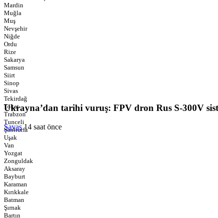
Mardin
Muğla
Muş
Nevşehir
Niğde
Ordu
Rize
Sakarya
Samsun
Siirt
Sinop
Sivas
Tekirdağ
Ukrayna’dan tarihi vuruş: FPV dron Rus S-300V sis
Tokat
Trabzon
Tunceli
Savaş
14 saat önce
Şanlıurfa
Uşak
Van
Yozgat
Zonguldak
Aksaray
Bayburt
Karaman
Kırıkkale
Batman
Şırnak
Bartın