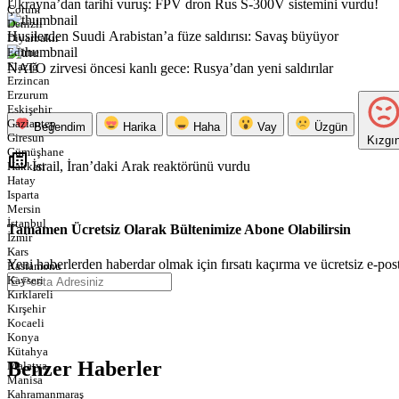
Ukrayna’dan tarihi vuruş: FPV dron Rus S-300V sistemini vurdu!
Çorum
Denizli
Husilerden Suudi Arabistan’a füze saldırısı: Savaş büyüyor
Diyarbakır
Edirne
Elazığ
NATO zirvesi öncesi kanlı gece: Rusya’dan yeni saldırılar
Erzincan
Erzurum
Eskişehir
Gaziantep
Beğendim
Harika
Haha
Vay
Üzgün
Giresun
Kızgı
Gümüşhane
İsrail, İran’daki Arak reaktörünü vurdu
Hakkari
Hatay
Isparta
Mersin
İstanbul
Tamamen Ücretsiz Olarak Bültenimize Abone Olabilirsin
İzmir
Kars
Yeni haberlerden haberdar olmak için fırsatı kaçırma ve ücretsiz e-pos
Kastamonu
Kayseri
Kırklareli
Kırşehir
Kocaeli
Konya
Kütahya
Benzer Haberler
Malatya
Manisa
Kahramanmaraş