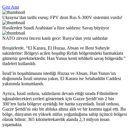
Göz Atın
Ukrayna’dan tarihi vuruş: FPV dron Rus S-300V sistemini vurdu!
Husilerden Suudi Arabistan’a füze saldırısı: Savaş büyüyor
NATO zirvesi öncesi kanlı gece: Rusya’dan yeni saldırılar
Broşürlerde, “El Karara, El Huzaa, Absan ve Beni Suheyle
sakinlerine: Bölgeyi acilen boşaltıp Refah bölgesindeki barınaklara
gitmeniz gerekmektedir. Han Yunus kenti tehlikeli savaş bölgesidir.”
ifadeleri kullanıldı.
İsrail’in boşaltılmasını istediği Huzaa ve Absan, Han Yunus’un
doğusunda İsrail sınırına yakın, El Karara ise Selahaddin Caddesi
yakınında konumlandı.
Ayrıca, İsrail ordusu, saldırıların devam ettiği sırada Filistinlilere
sığınabilecekleri yerleri göstermek için Gazze Şeridi’nin 2 bin
300’ten fazla bölgeye ayrıldığı bir harita yayımladı. İsrail ordusu,
Gazze Şeridi’ni sıkı bir abluka altına aldı ve bir kısmını işgal etti. Bu
bölge, dünyanın en yüksek nüfus yoğunluğuna sahip üçüncü bölgesi
olarak bilinir; 365 kilometrekarelik alanda 2,3 milyon insan
yaşamakta.