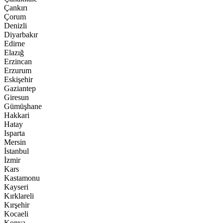
Çankırı
Çorum
Denizli
Diyarbakır
Edirne
Elazığ
Erzincan
Erzurum
Eskişehir
Gaziantep
Giresun
Gümüşhane
Hakkari
Hatay
Isparta
Mersin
İstanbul
İzmir
Kars
Kastamonu
Kayseri
Kırklareli
Kırşehir
Kocaeli
Konya