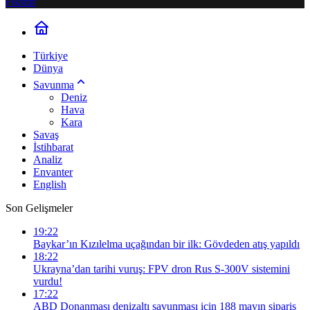
Fikstür
Türkiye
Dünya
Savunma
Deniz
Hava
Kara
Savaş
İstihbarat
Analiz
Envanter
English
Son Gelişmeler
19:22
Baykar’ın Kızılelma uçağından bir ilk: Gövdeden atış yapıldı
18:22
Ukrayna’dan tarihi vuruş: FPV dron Rus S-300V sistemini
vurdu!
17:22
ABD Donanması denizaltı savunması için 188 mayın sipariş