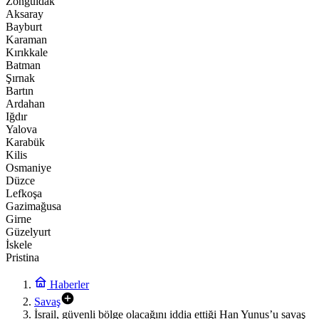
Zonguldak
Aksaray
Bayburt
Karaman
Kırıkkale
Batman
Şırnak
Bartın
Ardahan
Iğdır
Yalova
Karabük
Kilis
Osmaniye
Düzce
Lefkoşa
Gazimağusa
Girne
Güzelyurt
İskele
Pristina
Haberler
Savaş
İsrail, güvenli bölge olacağını iddia ettiği Han Yunus’u savaş