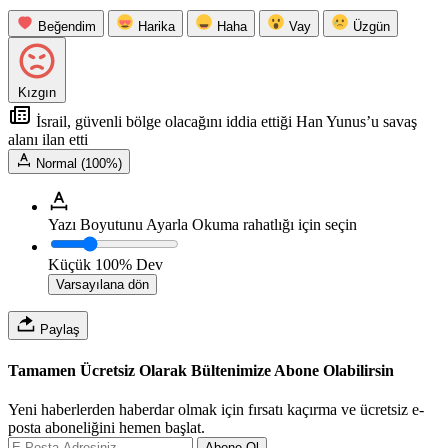
Beğendim
Harika
Haha
Vay
Üzgün
Kızgın
İsrail, güvenli bölge olacağını iddia ettiği Han Yunus’u savaş
alanı ilan etti
Normal (100%)
Yazı Boyutunu Ayarla
Okuma rahatlığı için seçin
Küçük
100%
Dev
Varsayılana dön
Paylaş
Tamamen Ücretsiz Olarak Bültenimize Abone Olabilirsin
Yeni haberlerden haberdar olmak için fırsatı kaçırma ve ücretsiz e-
posta aboneliğini hemen başlat.
Abone Ol