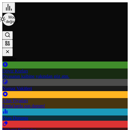
Mod
değiştir
Popüler
Döviz Kurları
Piyasanın kalbine yakından göz atın.
Namaz Vakitleri
Altın Fiyatları
Emtia'larda son durum!
Puan Durumu