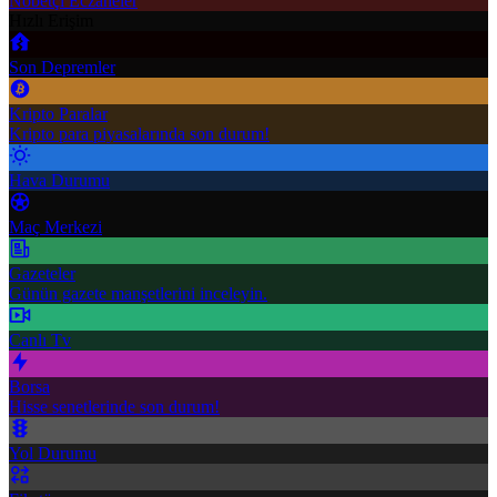
Nöbetçi Eczaneler
Hızlı Erişim
Son Depremler
Kripto Paralar
Kripto para piyasalarında son durum!
Hava Durumu
Maç Merkezi
Gazeteler
Günün gazete manşetlerini inceleyin.
Canlı Tv
Borsa
Hisse senetlerinde son durum!
Yol Durumu