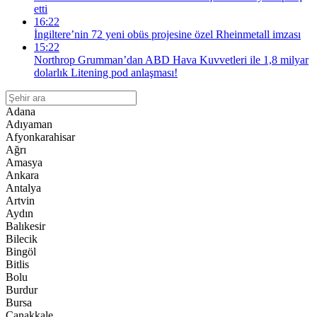
etti
16:22
İngiltere’nin 72 yeni obüs projesine özel Rheinmetall imzası
15:22
Northrop Grumman’dan ABD Hava Kuvvetleri ile 1,8 milyar
dolarlık Litening pod anlaşması!
Adana
Adıyaman
Afyonkarahisar
Ağrı
Amasya
Ankara
Antalya
Artvin
Aydın
Balıkesir
Bilecik
Bingöl
Bitlis
Bolu
Burdur
Bursa
Çanakkale