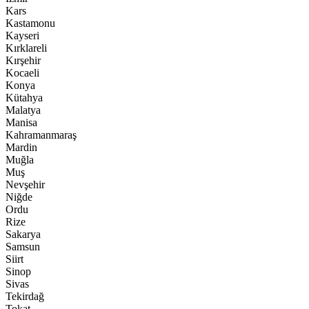
Kars
Kastamonu
Kayseri
Kırklareli
Kırşehir
Kocaeli
Konya
Kütahya
Malatya
Manisa
Kahramanmaraş
Mardin
Muğla
Muş
Nevşehir
Niğde
Ordu
Rize
Sakarya
Samsun
Siirt
Sinop
Sivas
Tekirdağ
Tokat