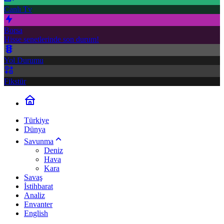
Canlı Tv
Borsa
Hisse senetlerinde son durum!
Yol Durumu
Fikstür
Türkiye
Dünya
Savunma
Deniz
Hava
Kara
Savaş
İstihbarat
Analiz
Envanter
English