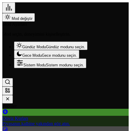
Mod değiştir
Mod Ayarları
Mod seçin, deneyimini kişiselleştirin.
Gündüz Modu
Gündüz modunu seçin.
Gece Modu
Gece modunu seçin.
Sistem Modu
Sistem modunu seçin.
Popüler
Döviz Kurları
Piyasanın kalbine yakından göz atın.