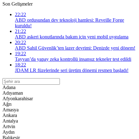
Son Gelişmeler
22:22
ABD ordusundan dev teknoloji hamlesi: Reveille Forge
kuruldu!
21:22
ABD askeri konutlarında bakım için yeni mobil uygulama
20:22
ABD Sahil Güvenlik’ten lazer devrimi: Denizde yeni dönem!
19:22
Tayvan’da yapay zeka kontrollü insansız tekneler test edildi
18:22
JDAM LR füzelerinde seri üretim dönemi resmen başladı!
Adana
Adıyaman
Afyonkarahisar
Ağrı
Amasya
Ankara
Antalya
Artvin
Aydın
Balıkesir