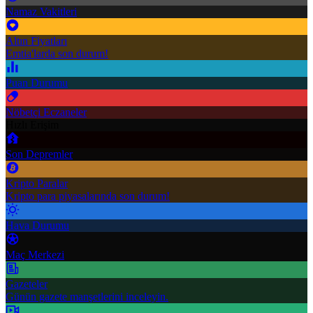
Namaz Vakitleri
Altın Fiyatları
Emtia'larda son durum!
Puan Durumu
Nöbetçi Eczaneler
Hızlı Erişim
Son Depremler
Kripto Paralar
Kripto para piyasalarında son durum!
Hava Durumu
Maç Merkezi
Gazeteler
Günün gazete manşetlerini inceleyin.