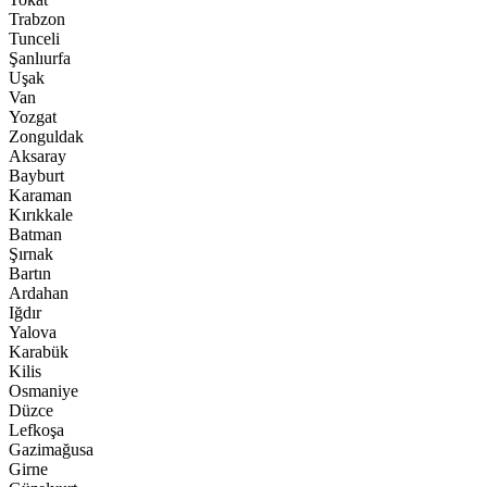
Trabzon
Tunceli
Şanlıurfa
Uşak
Van
Yozgat
Zonguldak
Aksaray
Bayburt
Karaman
Kırıkkale
Batman
Şırnak
Bartın
Ardahan
Iğdır
Yalova
Karabük
Kilis
Osmaniye
Düzce
Lefkoşa
Gazimağusa
Girne