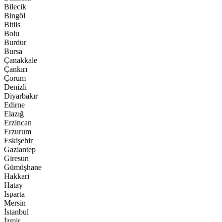
Bilecik
Bingöl
Bitlis
Bolu
Burdur
Bursa
Çanakkale
Çankırı
Çorum
Denizli
Diyarbakır
Edirne
Elazığ
Erzincan
Erzurum
Eskişehir
Gaziantep
Giresun
Gümüşhane
Hakkari
Hatay
Isparta
Mersin
İstanbul
İzmir