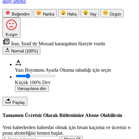
daily umma
Beğendim
Harika
Haha
Vay
Üzgün
Kızgın
İran, İsrail’de Mossad karargahını füzeyle vurdu
Normal (100%)
Yazı Boyutunu Ayarla
Okuma rahatlığı için seçin
Küçük
100%
Dev
Varsayılana dön
Paylaş
Tamamen Ücretsiz Olarak Bültenimize Abone Olabilirsin
Yeni haberlerden haberdar olmak için fırsatı kaçırma ve ücretsiz e-
posta aboneliğini hemen başlat.