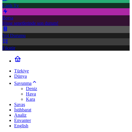
Canlı Tv
Borsa
Hisse senetlerinde son durum!
Yol Durumu
Fikstür
Türkiye
Dünya
Savunma
Deniz
Hava
Kara
Savaş
İstihbarat
Analiz
Envanter
English