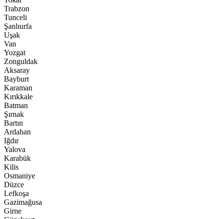
Trabzon
Tunceli
Şanlıurfa
Uşak
Van
Yozgat
Zonguldak
Aksaray
Bayburt
Karaman
Kırıkkale
Batman
Şırnak
Bartın
Ardahan
Iğdır
Yalova
Karabük
Kilis
Osmaniye
Düzce
Lefkoşa
Gazimağusa
Girne