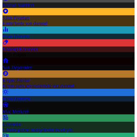
Namaz Vakitleri
Altın Fiyatları
Emtia'larda son durum!
Puan Durumu
Nöbetçi Eczaneler
Hızlı Erişim
Son Depremler
Kripto Paralar
Kripto para piyasalarında son durum!
Hava Durumu
Maç Merkezi
Gazeteler
Günün gazete manşetlerini inceleyin.