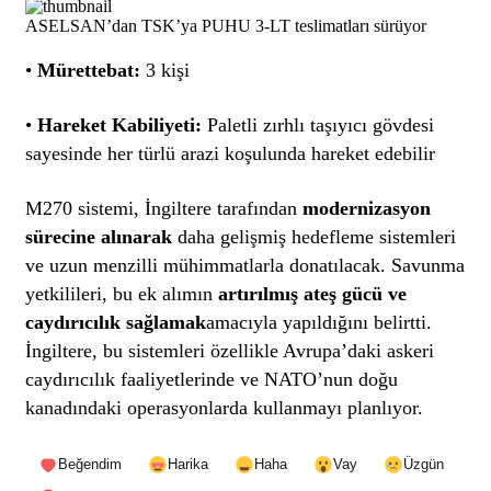
ASELSAN’dan TSK’ya PUHU 3-LT teslimatları sürüyor
•
Mürettebat:
3 kişi
•
Hareket Kabiliyeti:
Paletli zırhlı taşıyıcı gövdesi
sayesinde her türlü arazi koşulunda hareket edebilir
M270 sistemi, İngiltere tarafından
modernizasyon
sürecine alınarak
daha gelişmiş hedefleme sistemleri
ve uzun menzilli mühimmatlarla donatılacak. Savunma
yetkilileri, bu ek alımın
artırılmış ateş gücü ve
caydırıcılık sağlamak
amacıyla yapıldığını belirtti.
İngiltere, bu sistemleri özellikle Avrupa’daki askeri
caydırıcılık faaliyetlerinde ve NATO’nun doğu
kanadındaki operasyonlarda kullanmayı planlıyor.
Beğendim
Harika
Haha
Vay
Üzgün