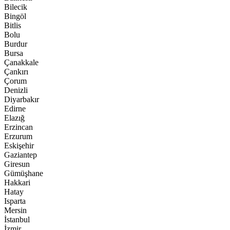
Bilecik
Bingöl
Bitlis
Bolu
Burdur
Bursa
Çanakkale
Çankırı
Çorum
Denizli
Diyarbakır
Edirne
Elazığ
Erzincan
Erzurum
Eskişehir
Gaziantep
Giresun
Gümüşhane
Hakkari
Hatay
Isparta
Mersin
İstanbul
İzmir