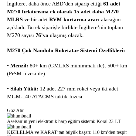
İngiltere, daha önce ABD’den sipariş ettiği
61 adet
M270 fırlatıcısına ek olarak 15 adet daha M270
MLRS
ve bir adet
RVM kurtarma aracı
alacağını
açıkladı. Bu ek siparişle birlikte İngiltere’nin toplam
M270 sayısı
76’ya
ulaşmış olacak.
M270 Çok Namlulu Roketatar Sistemi Özellikleri:
•
Menzil:
80+ km (GMLRS mühimmatı ile), 500+ km
(PrSM füzesi ile)
•
Silah Yükü:
12 adet 227 mm roket veya iki adet
MGM-140 ATACMS taktik füzesi
Göz Atın
Aselsan’ın yeni elektronik harp eğitim sistemi: Koral 23-LT
KIZILELMA ve KARAT’tan büyük başarı: 110 km’den tespit