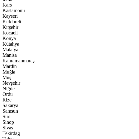
Kars
Kastamonu
Kayseri
Kırklareli
Kırşehir
Kocaeli
Konya
Kütahya
Malatya
Manisa
Kahramanmaraş
Mardin
Muğla
Muş
Nevşehir
Niğde
Ordu
Rize
Sakarya
Samsun
Siirt
Sinop
Sivas
Tekirdağ
Tokat