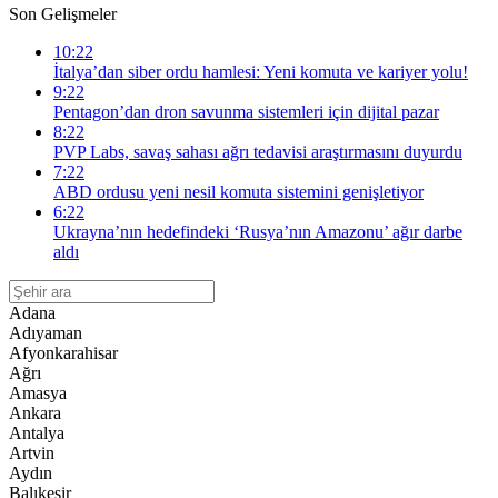
Son Gelişmeler
10:22
İtalya’dan siber ordu hamlesi: Yeni komuta ve kariyer yolu!
9:22
Pentagon’dan dron savunma sistemleri için dijital pazar
8:22
PVP Labs, savaş sahası ağrı tedavisi araştırmasını duyurdu
7:22
ABD ordusu yeni nesil komuta sistemini genişletiyor
6:22
Ukrayna’nın hedefindeki ‘Rusya’nın Amazonu’ ağır darbe
aldı
Adana
Adıyaman
Afyonkarahisar
Ağrı
Amasya
Ankara
Antalya
Artvin
Aydın
Balıkesir