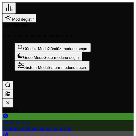
Mod değiştir
Mod Ayarları
Mod seçin, deneyimini kişiselleştirin.
Gündüz Modu
Gündüz modunu seçin.
Gece Modu
Gece modunu seçin.
Sistem Modu
Sistem modunu seçin.
Popüler
Döviz Kurları
Piyasanın kalbine yakından göz atın.