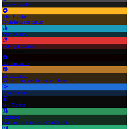
Namaz Vakitleri
Altın Fiyatları
Emtia'larda son durum!
Puan Durumu
Nöbetçi Eczaneler
Hızlı Erişim
Son Depremler
Kripto Paralar
Kripto para piyasalarında son durum!
Hava Durumu
Maç Merkezi
Gazeteler
Günün gazete manşetlerini inceleyin.