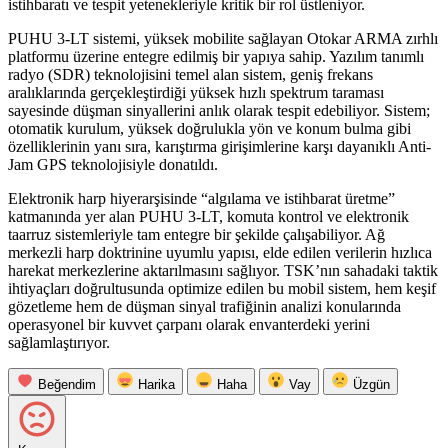
istihbaratı ve tespit yetenekleriyle kritik bir rol üstleniyor.
PUHU 3-LT sistemi, yüksek mobilite sağlayan Otokar ARMA zırhlı
platformu üzerine entegre edilmiş bir yapıya sahip. Yazılım tanımlı
radyo (SDR) teknolojisini temel alan sistem, geniş frekans
aralıklarında gerçekleştirdiği yüksek hızlı spektrum taraması
sayesinde düşman sinyallerini anlık olarak tespit edebiliyor. Sistem;
otomatik kurulum, yüksek doğrulukla yön ve konum bulma gibi
özelliklerinin yanı sıra, karıştırma girişimlerine karşı dayanıklı Anti-
Jam GPS teknolojisiyle donatıldı.
Elektronik harp hiyerarşisinde “algılama ve istihbarat üretme”
katmanında yer alan PUHU 3-LT, komuta kontrol ve elektronik
taarruz sistemleriyle tam entegre bir şekilde çalışabiliyor. Ağ
merkezli harp doktrinine uyumlu yapısı, elde edilen verilerin hızlıca
harekat merkezlerine aktarılmasını sağlıyor. TSK’nın sahadaki taktik
ihtiyaçları doğrultusunda optimize edilen bu mobil sistem, hem keşif
gözetleme hem de düşman sinyal trafiğinin analizi konularında
operasyonel bir kuvvet çarpanı olarak envanterdeki yerini
sağlamlaştırıyor.
Beğendim
Harika
Haha
Vay
Üzgün