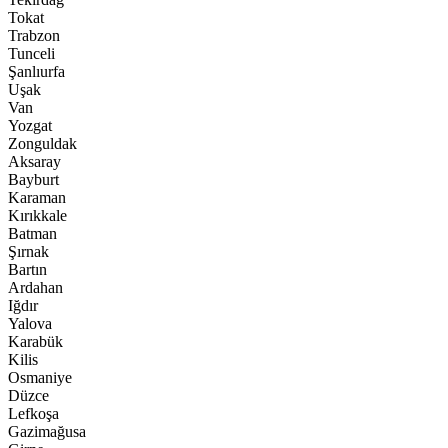
Tokat
Trabzon
Tunceli
Şanlıurfa
Uşak
Van
Yozgat
Zonguldak
Aksaray
Bayburt
Karaman
Kırıkkale
Batman
Şırnak
Bartın
Ardahan
Iğdır
Yalova
Karabük
Kilis
Osmaniye
Düzce
Lefkoşa
Gazimağusa