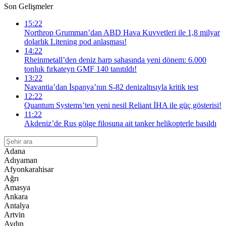
Son Gelişmeler
15:22
Northrop Grumman’dan ABD Hava Kuvvetleri ile 1,8 milyar
dolarlık Litening pod anlaşması!
14:22
Rheinmetall’den deniz harp sahasında yeni dönem: 6.000
tonluk fırkateyn GMF 140 tanıtıldı!
13:22
Navantia’dan İspanya’nın S-82 denizaltısıyla kritik test
12:22
Quantum Systems’ten yeni nesil Reliant İHA ile güç gösterisi!
11:22
Akdeniz’de Rus gölge filosuna ait tanker helikopterle basıldı
Adana
Adıyaman
Afyonkarahisar
Ağrı
Amasya
Ankara
Antalya
Artvin
Aydın