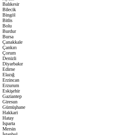
Balıkesir
Bilecik
Bingöl
Bitlis
Bolu
Burdur
Bursa
Çanakkale
Çankırı
Çorum
Denizli
Diyarbakır
Edirne
Elazığ
Erzincan
Erzurum
Eskişehir
Gaziantep
Giresun
Gümüşhane
Hakkari
Hatay
Isparta
Mersin
İstanbul