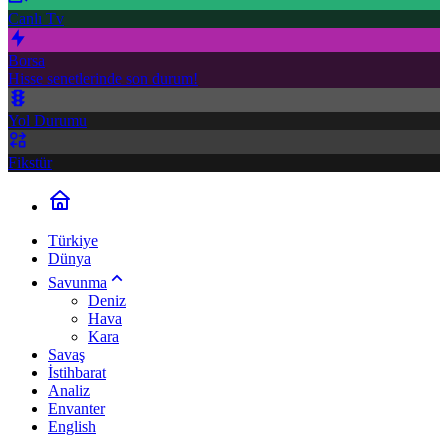
Canlı Tv
Borsa
Hisse senetlerinde son durum!
Yol Durumu
Fikstür
Türkiye
Dünya
Savunma
Deniz
Hava
Kara
Savaş
İstihbarat
Analiz
Envanter
English