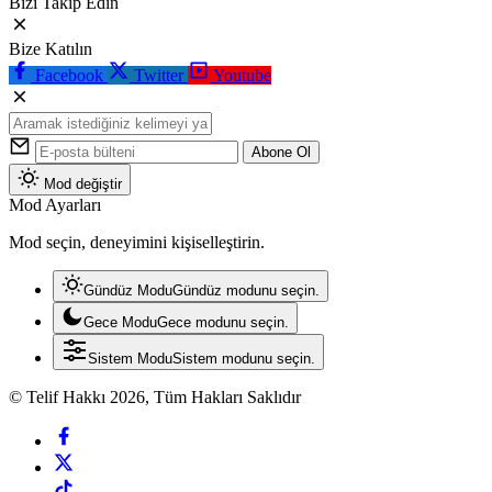
Bizi Takip Edin
Bize Katılın
Facebook
Twitter
Youtube
Abone Ol
Mod değiştir
Mod Ayarları
Mod seçin, deneyimini kişiselleştirin.
Gündüz Modu
Gündüz modunu seçin.
Gece Modu
Gece modunu seçin.
Sistem Modu
Sistem modunu seçin.
© Telif Hakkı 2026, Tüm Hakları Saklıdır