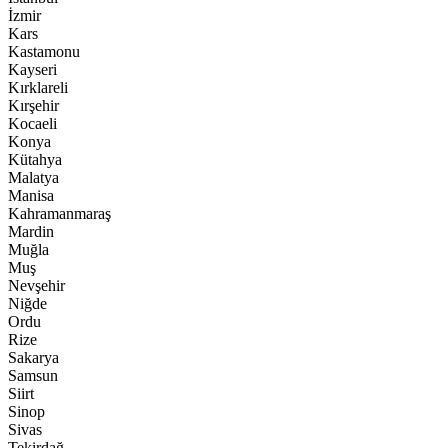
İzmir
Kars
Kastamonu
Kayseri
Kırklareli
Kırşehir
Kocaeli
Konya
Kütahya
Malatya
Manisa
Kahramanmaraş
Mardin
Muğla
Muş
Nevşehir
Niğde
Ordu
Rize
Sakarya
Samsun
Siirt
Sinop
Sivas
Tekirdağ