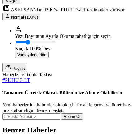
Kızgın
ASELSAN’dan TSK’ya PUHU 3-LT teslimatları sürüyor
Normal (100%)
Yazı Boyutunu Ayarla
Okuma rahatlığı için seçin
Küçük
100%
Dev
Varsayılana dön
Paylaş
Haberle ilgili daha fazlası
#
PUHU 3-LT
Tamamen Ücretsiz Olarak Bültenimize Abone Olabilirsin
Yeni haberlerden haberdar olmak için fırsatı kaçırma ve ücretsiz e-
posta aboneliğini hemen başlat.
Abone Ol
Benzer Haberler