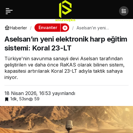
Aselsan’ın yeni
elektronik harp eğitim
Envanter
Haberler
Aselsan’ın yeni
elektronik harp eğitim
Aselsan’ın yeni elektronik harp eğitim
sistemi: Koral 23-LT
sistemi: Koral 23-LT
sistemi: Koral 23-LT
Türkiye'nin savunma sanayii devi Aselsan tarafından
geliştirilen ve daha önce RaKAS olarak bilinen sistem,
kapasitesi artırılarak Koral 23-LT adıyla taktik sahaya
iniyor.
18 Nisan 2026, 16:53
yayınlandı
1dk, 53sn
59