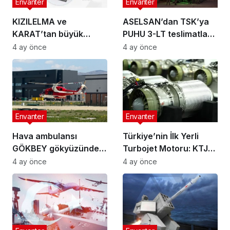
Envanter
Envanter
KIZILELMA ve
ASELSAN’dan TSK’ya
KARAT’tan büyük
PUHU 3-LT teslimatları
başarı: 110 km’den
sürüyor
4 ay önce
4 ay önce
tespit
Envanter
Envanter
Hava ambulansı
Türkiye’nin İlk Yerli
GÖKBEY gökyüzünde:
Turbojet Motoru: KTJ-
İlk teslimat 6 ay içinde
3200
4 ay önce
4 ay önce