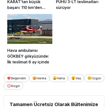
KARAT’tan büyük
PUHU 3-LT teslimatları
başarı: 110 km’den
sürüyor
tespit
Hava ambulansı
GÖKBEY gökyüzünde:
İlk teslimat 6 ay içinde
Beğendim
Harika
Haha
Vay
Üzgün
Kızgın
Tamamen Ücretsiz Olarak Bültenimize