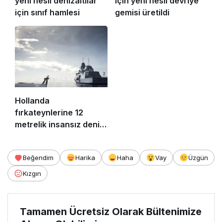
yeni nesil denizaltılar
için yeni nesil devriye
için sınıf hamlesi
gemisi üretildi
Hollanda
fırkateynlerine 12
metrelik insansız deniz
botu
Beğendim
Harika
Haha
Vay
Üzgün
Kızgın
Tamamen Ücretsiz Olarak Bültenimize