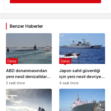
Benzer Haberler
Deniz
Deniz
ABD donanmasından
Japon sahil güvenliği
yeni nesil denizaltılar
için yeni nesil devriye
için sınıf hamlesi
gemisi üretildi
2 saat önce
4 saat önce