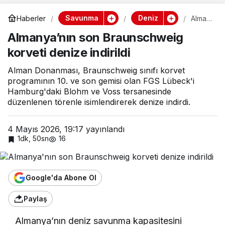
Savunma
Deniz
Haberler
Alman
ya’nın
Almanya’nın son Braunschweig
son
Braun
korveti denize indirildi
schwe
ig
korvet
Alman Donanması, Braunschweig sınıfı korvet
i
programının 10. ve son gemisi olan FGS Lübeck'i
deniz
Hamburg'daki Blohm ve Voss tersanesinde
e
düzenlenen törenle isimlendirerek denize indirdi.
indirild
i
4 Mayıs 2026, 19:17
yayınlandı
1dk, 50sn
16
Google'da Abone Ol
Paylaş
Almanya’nın deniz savunma kapasitesini