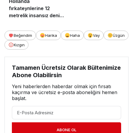
Hollanda
fırkateynlerine 12
metrelik insansız deniz
botu
Beğendim
Harika
Haha
Vay
Üzgün
Kızgın
Tamamen Ücretsiz Olarak Bültenimize
Abone Olabilirsin
Yeni haberlerden haberdar olmak için fırsatı
kaçırma ve ücretsiz e-posta aboneliğini hemen
başlat.
ABONE OL