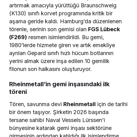
artırmak amacıyla yürüttüğü Braunschweig
(K130) sınıfı korvet programında kritik bir
aşama geride kaldı. Hamburg’da düzenlenen
törenle, serinin son gemisi olan
FGS Lübeck
(F269)
resmen isimlendirildi. Bu gemi,
1980’lerde hizmete giren ve artık emekliye
ayrılan Gepard sınıfı hızlı hücum botlarının
yerini almak üzere inşa edilen 10 gemilik
filonun son halkasını oluşturuyor.
Rheinmetall’in gemi inşasındaki ilk
töreni
Tören, savunma devi
Rheinmetall
için de tarihi
bir önem taşıyor. Şirketin 2026 başında
tersane sahibi Naval Vessels Lürssen’i
bünyesine katarak gemi inşası sektörüne
girmesinin ardından katıldığı ilk isimlendirme