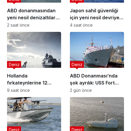
ABD donanmasından
Japon sahil güvenliği
yeni nesil denizaltılar
için yeni nesil devriye
için sınıf hamlesi
gemisi üretildi
2 saat önce
4 saat önce
Deniz
Deniz
Hollanda
ABD Donanması’nda
fırkateynlerine 12
şok ayrılık: USS Fort
metrelik insansız deniz
Worth erken emekli
9 saat önce
2 gün önce
botu
edildi
Deniz
Deniz