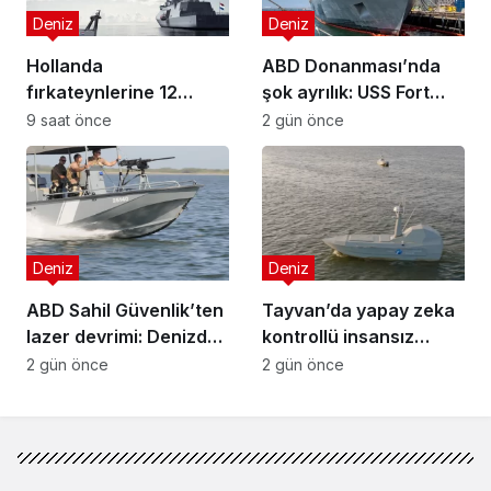
Deniz
Deniz
Hollanda
ABD Donanması’nda
fırkateynlerine 12
şok ayrılık: USS Fort
metrelik insansız deniz
Worth erken emekli
9 saat önce
2 gün önce
botu
edildi
Deniz
Deniz
ABD Sahil Güvenlik’ten
Tayvan’da yapay zeka
lazer devrimi: Denizde
kontrollü insansız
yeni dönem!
tekneler test edildi
2 gün önce
2 gün önce