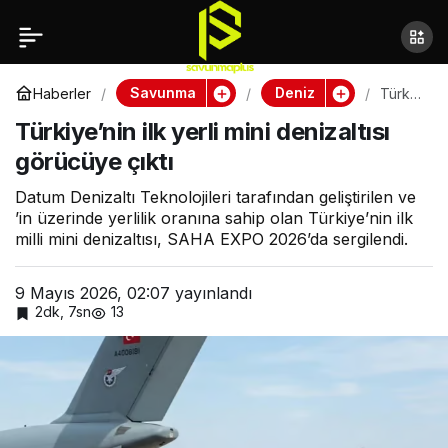
Almanya’nın son
Paylaş
Braunschweig korveti
Savunma
Deniz
Haberler
Türkiy
e’nin
Türkiye’nin ilk yerli mini denizaltısı
ilk
denize indirildi
yerli
görücüye çıktı
mini
deniz
altısı
Datum Denizaltı Teknolojileri tarafından geliştirilen ve
görüc
’in üzerinde yerlilik oranına sahip olan Türkiye’nin ilk
üye
milli mini denizaltısı, SAHA EXPO 2026’da sergilendi.
çıktı
9 Mayıs 2026, 02:07
yayınlandı
2dk, 7sn
13