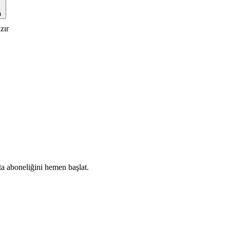
n
zır
ta aboneliğini hemen başlat.