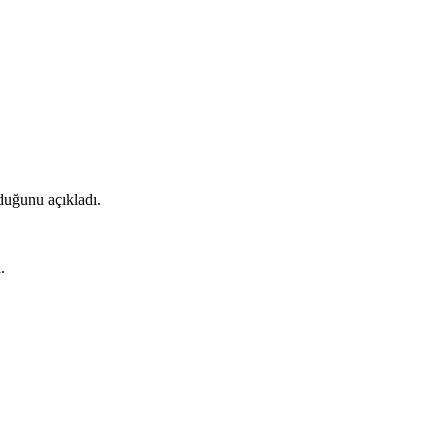
duğunu açıkladı.
.