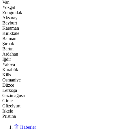
Van
Yozgat
Zonguldak
Aksaray
Bayburt
Karaman
Kırıkkale
Batman
Şırnak
Bartın
Ardahan
Iğdır
Yalova
Karabük
Kilis
Osmaniye
Düzce
Lefkoşa
Gazimağusa
Girne
Güzelyurt
İskele
Pristina
Haberler