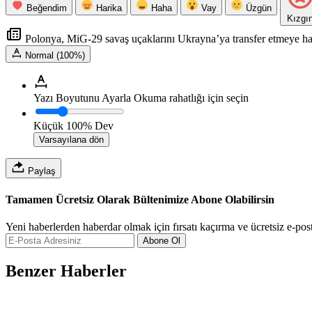
Beğendim
Harika
Haha
Vay
Üzgün
Kızgı
Polonya, MiG-29 savaş uçaklarını Ukrayna’ya transfer etmeye ha
Normal (100%)
Yazı Boyutunu Ayarla
Okuma rahatlığı için seçin
Küçük
100%
Dev
Varsayılana dön
Paylaş
Tamamen Ücretsiz Olarak Bültenimize Abone Olabilirsin
Yeni haberlerden haberdar olmak için fırsatı kaçırma ve ücretsiz e-pos
Abone Ol
Benzer Haberler