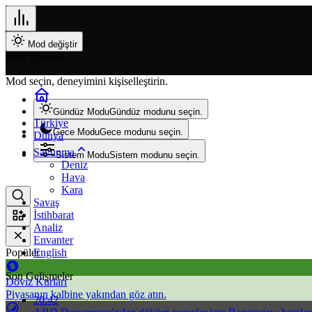
Mod değiştir
Mod Ayarları
Mod seçin, deneyimini kişiselleştirin.
Gündüz Modu
Gündüz modunu seçin.
Türkiye
Gece Modu
Gece modunu seçin.
Dünya
Savunma
Sistem Modu
Sistem modunu seçin.
Deniz
Hava
Kara
Savaş
İstihbarat
Analiz
Envanter
Popüler
English
Son Gelişmeler
Döviz Kurları
Piyasanın kalbine yakından göz atın.
20:42