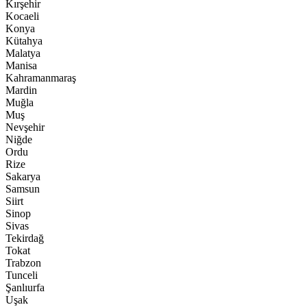
Kırşehir
Kocaeli
Konya
Kütahya
Malatya
Manisa
Kahramanmaraş
Mardin
Muğla
Muş
Nevşehir
Niğde
Ordu
Rize
Sakarya
Samsun
Siirt
Sinop
Sivas
Tekirdağ
Tokat
Trabzon
Tunceli
Şanlıurfa
Uşak