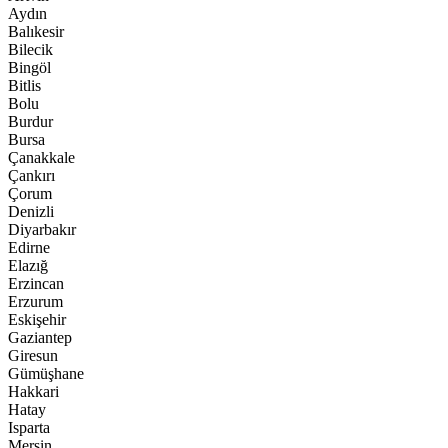
Aydın
Balıkesir
Bilecik
Bingöl
Bitlis
Bolu
Burdur
Bursa
Çanakkale
Çankırı
Çorum
Denizli
Diyarbakır
Edirne
Elazığ
Erzincan
Erzurum
Eskişehir
Gaziantep
Giresun
Gümüşhane
Hakkari
Hatay
Isparta
Mersin