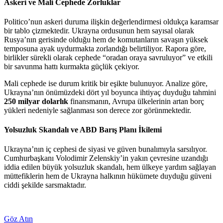
Askeri ve Mali Cephede Zorluklar
Politico’nun askeri duruma ilişkin değerlendirmesi oldukça karamsar
bir tablo çizmektedir. Ukrayna ordusunun hem sayısal olarak
Rusya’nın gerisinde olduğu hem de komutanların savaşın yüksek
temposuna ayak uydurmakta zorlandığı belirtiliyor. Rapora göre,
birlikler sürekli olarak cephede “oradan oraya savruluyor” ve etkili
bir savunma hattı kurmakta güçlük çekiyor.
Mali cephede ise durum kritik bir eşikte bulunuyor. Analize göre,
Ukrayna’nın önümüzdeki dört yıl boyunca ihtiyaç duyduğu tahmini
250 milyar dolarlık
finansmanın, Avrupa ülkelerinin artan borç
yükleri nedeniyle sağlanması son derece zor görünmektedir.
Yolsuzluk Skandalı ve ABD Barış Planı İkilemi
Ukrayna’nın iç cephesi de siyasi ve güven bunalımıyla sarsılıyor.
Cumhurbaşkanı Volodimir Zelenskiy’in yakın çevresine uzandığı
iddia edilen büyük yolsuzluk skandalı, hem ülkeye yardım sağlayan
müttefiklerin hem de Ukrayna halkının hükümete duyduğu güveni
ciddi şekilde sarsmaktadır.
Göz Atın