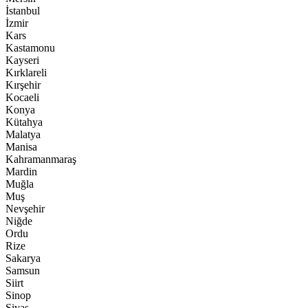
İstanbul
İzmir
Kars
Kastamonu
Kayseri
Kırklareli
Kırşehir
Kocaeli
Konya
Kütahya
Malatya
Manisa
Kahramanmaraş
Mardin
Muğla
Muş
Nevşehir
Niğde
Ordu
Rize
Sakarya
Samsun
Siirt
Sinop
Sivas