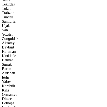
Tekirdağ
Tokat
Trabzon
Tunceli
Şanlıurfa
Uşak
Van
Yozgat
Zonguldak
Aksaray
Bayburt
Karaman
Kırıkkale
Batman
Şırnak
Bartın
Ardahan
Iğdır
Yalova
Karabük
Kilis
Osmaniye
Düzce
Lefkoşa