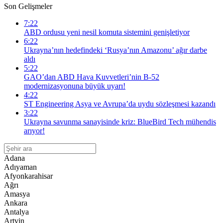
Son Gelişmeler
7:22
ABD ordusu yeni nesil komuta sistemini genişletiyor
6:22
Ukrayna’nın hedefindeki ‘Rusya’nın Amazonu’ ağır darbe
aldı
5:22
GAO’dan ABD Hava Kuvvetleri’nin B-52
modernizasyonuna büyük uyarı!
4:22
ST Engineering Asya ve Avrupa’da uydu sözleşmesi kazandı
3:22
Ukrayna savunma sanayisinde kriz: BlueBird Tech mühendis
arıyor!
Adana
Adıyaman
Afyonkarahisar
Ağrı
Amasya
Ankara
Antalya
Artvin