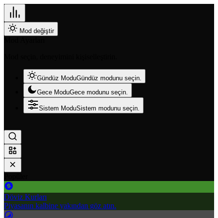
Mod değiştir
Mod Ayarları
Mod seçin, deneyimini kişiselleştirin.
Gündüz Modu
Gündüz modunu seçin.
Gece Modu
Gece modunu seçin.
Sistem Modu
Sistem modunu seçin.
Popüler
Döviz Kurları
Piyasanın kalbine yakından göz atın.