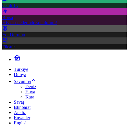
Canlı Tv
Borsa
Hisse senetlerinde son durum!
Yol Durumu
Fikstür
Türkiye
Dünya
Savunma
Deniz
Hava
Kara
Savaş
İstihbarat
Analiz
Envanter
English