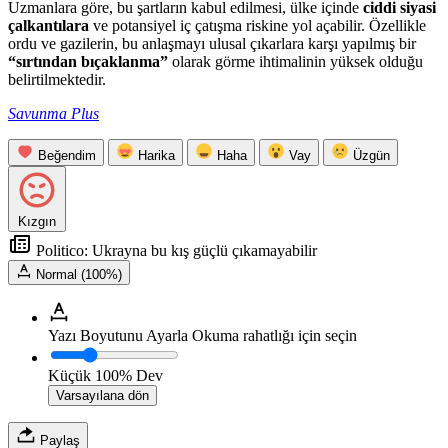
Uzmanlara göre, bu şartların kabul edilmesi, ülke içinde
ciddi siyasi
çalkantılara
ve potansiyel iç çatışma riskine yol açabilir. Özellikle
ordu ve gazilerin, bu anlaşmayı ulusal çıkarlara karşı yapılmış bir
“sırtından bıçaklanma”
olarak görme ihtimalinin yüksek olduğu
belirtilmektedir.
Savunma Plus
Beğendim
Harika
Haha
Vay
Üzgün
Kızgın
Politico: Ukrayna bu kış güçlü çıkamayabilir
Normal (100%)
Yazı Boyutunu Ayarla
Okuma rahatlığı için seçin
Küçük
100%
Dev
Varsayılana dön
Paylaş