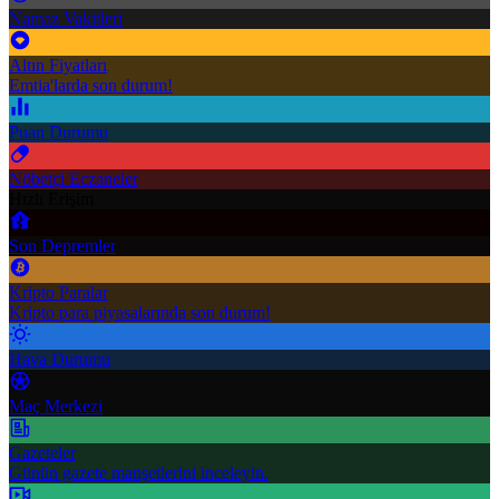
Namaz Vakitleri
Altın Fiyatları
Emtia'larda son durum!
Puan Durumu
Nöbetçi Eczaneler
Hızlı Erişim
Son Depremler
Kripto Paralar
Kripto para piyasalarında son durum!
Hava Durumu
Maç Merkezi
Gazeteler
Günün gazete manşetlerini inceleyin.