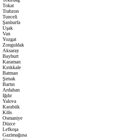
Tokat
Trabzon
Tunceli
Şanlıurfa
Uşak
Van
Yozgat
Zonguldak
Aksaray
Bayburt
Karaman
Kırıkkale
Batman
Şırnak
Bartın
Ardahan
Iğdır
Yalova
Karabük
Kilis
Osmaniye
Düzce
Lefkoşa
Gazimağusa