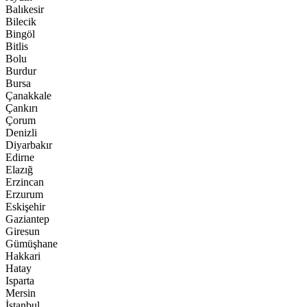
Balıkesir
Bilecik
Bingöl
Bitlis
Bolu
Burdur
Bursa
Çanakkale
Çankırı
Çorum
Denizli
Diyarbakır
Edirne
Elazığ
Erzincan
Erzurum
Eskişehir
Gaziantep
Giresun
Gümüşhane
Hakkari
Hatay
Isparta
Mersin
İstanbul