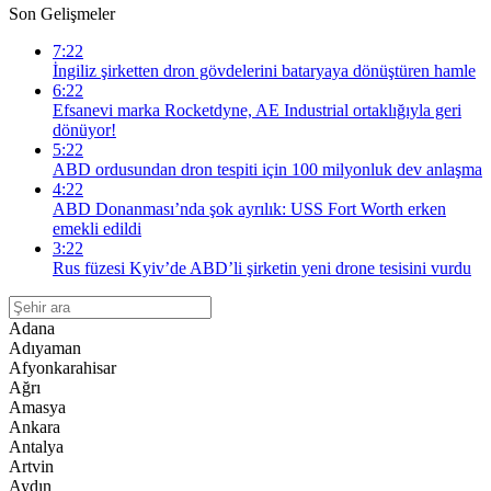
Son Gelişmeler
7:22
İngiliz şirketten dron gövdelerini bataryaya dönüştüren hamle
6:22
Efsanevi marka Rocketdyne, AE Industrial ortaklığıyla geri
dönüyor!
5:22
ABD ordusundan dron tespiti için 100 milyonluk dev anlaşma
4:22
ABD Donanması’nda şok ayrılık: USS Fort Worth erken
emekli edildi
3:22
Rus füzesi Kyiv’de ABD’li şirketin yeni drone tesisini vurdu
Adana
Adıyaman
Afyonkarahisar
Ağrı
Amasya
Ankara
Antalya
Artvin
Aydın