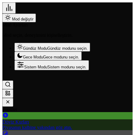
Mod değiştir
Mod Ayarları
Mod seçin, deneyimini kişiselleştirin.
Gündüz Modu
Gündüz modunu seçin.
Gece Modu
Gece modunu seçin.
Sistem Modu
Sistem modunu seçin.
Popüler
Döviz Kurları
Piyasanın kalbine yakından göz atın.