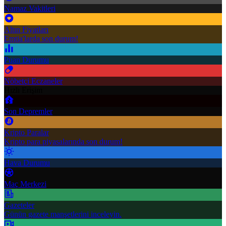
Namaz Vakitleri
Altın Fiyatları
Emtia'larda son durum!
Puan Durumu
Nöbetçi Eczaneler
Hızlı Erişim
Son Depremler
Kripto Paralar
Kripto para piyasalarında son durum!
Hava Durumu
Maç Merkezi
Gazeteler
Günün gazete manşetlerini inceleyin.