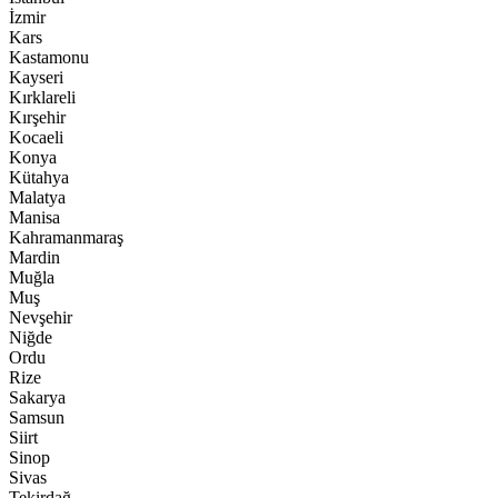
İzmir
Kars
Kastamonu
Kayseri
Kırklareli
Kırşehir
Kocaeli
Konya
Kütahya
Malatya
Manisa
Kahramanmaraş
Mardin
Muğla
Muş
Nevşehir
Niğde
Ordu
Rize
Sakarya
Samsun
Siirt
Sinop
Sivas
Tekirdağ