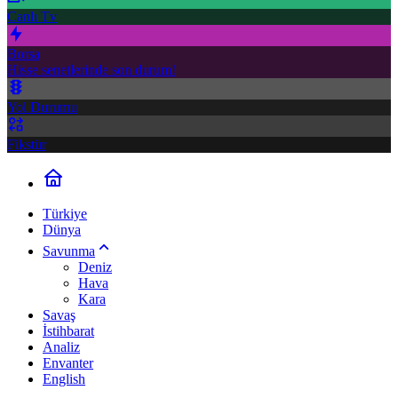
Canlı Tv
Borsa
Hisse senetlerinde son durum!
Yol Durumu
Fikstür
Türkiye
Dünya
Savunma
Deniz
Hava
Kara
Savaş
İstihbarat
Analiz
Envanter
English