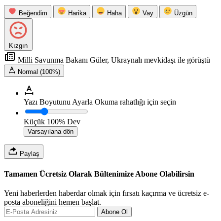
Beğendim
Harika
Haha
Vay
Üzgün
Kızgın
Milli Savunma Bakanı Güler, Ukraynalı mevkidaşı ile görüştü
Normal (100%)
Yazı Boyutunu Ayarla
Okuma rahatlığı için seçin
Küçük
100%
Dev
Varsayılana dön
Paylaş
Tamamen Ücretsiz Olarak Bültenimize Abone Olabilirsin
Yeni haberlerden haberdar olmak için fırsatı kaçırma ve ücretsiz e-
posta aboneliğini hemen başlat.
Abone Ol