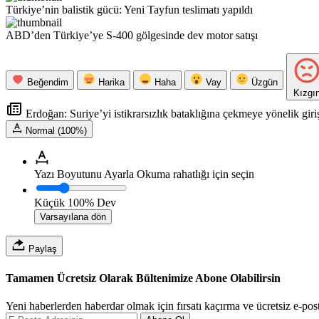
Türkiye’nin balistik gücü: Yeni Tayfun teslimatı yapıldı
ABD’den Türkiye’ye S-400 gölgesinde dev motor satışı
Beğendim
Harika
Haha
Vay
Üzgün
Kızgı
Erdoğan: Suriye’yi istikrarsızlık bataklığına çekmeye yönelik giri
Normal (100%)
Yazı Boyutunu Ayarla
Okuma rahatlığı için seçin
Küçük
100%
Dev
Varsayılana dön
Paylaş
Tamamen Ücretsiz Olarak Bültenimize Abone Olabilirsin
Yeni haberlerden haberdar olmak için fırsatı kaçırma ve ücretsiz e-pos