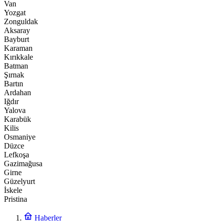
Van
Yozgat
Zonguldak
Aksaray
Bayburt
Karaman
Kırıkkale
Batman
Şırnak
Bartın
Ardahan
Iğdır
Yalova
Karabük
Kilis
Osmaniye
Düzce
Lefkoşa
Gazimağusa
Girne
Güzelyurt
İskele
Pristina
Haberler