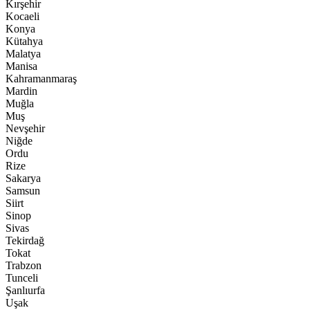
Kırşehir
Kocaeli
Konya
Kütahya
Malatya
Manisa
Kahramanmaraş
Mardin
Muğla
Muş
Nevşehir
Niğde
Ordu
Rize
Sakarya
Samsun
Siirt
Sinop
Sivas
Tekirdağ
Tokat
Trabzon
Tunceli
Şanlıurfa
Uşak