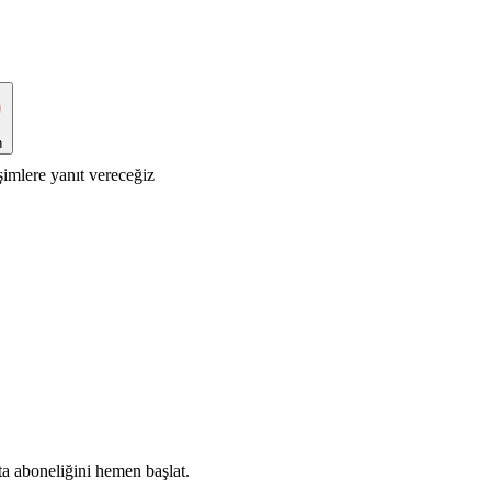
n
şimlere yanıt vereceğiz
ta aboneliğini hemen başlat.