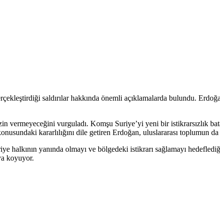
ekleştirdiği saldırılar hakkında önemli açıklamalarda bulundu. Erdoğan
zin vermeyeceğini vurguladı. Komşu Suriye’yi yeni bir istikrarsızlık bata
 konusundaki kararlılığını dile getiren Erdoğan, uluslararası toplumun d
ye halkının yanında olmayı ve bölgedeki istikrarı sağlamayı hedeflediğin
aya koyuyor.