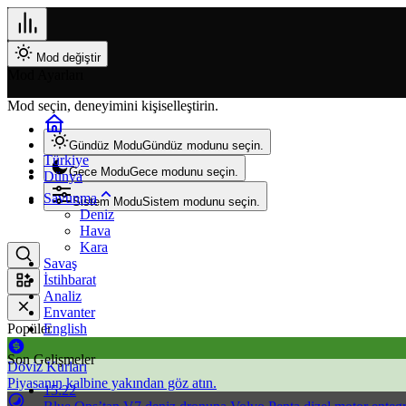
Mod değiştir
Mod Ayarları
Mod seçin, deneyimini kişiselleştirin.
Gündüz Modu
Gündüz modunu seçin.
Türkiye
Gece Modu
Gece modunu seçin.
Dünya
Savunma
Sistem Modu
Sistem modunu seçin.
Deniz
Hava
Kara
Savaş
İstihbarat
Analiz
Envanter
Popüler
English
Son Gelişmeler
Döviz Kurları
Piyasanın kalbine yakından göz atın.
15:22