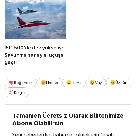
İSO 500’de dev yükseliş:
Savunma sanayisi uçuşa
geçti
Beğendim
Harika
Haha
Vay
Üzgün
Kızgın
Tamamen Ücretsiz Olarak Bültenimize
Abone Olabilirsin
Yeni haberlerden haberdar olmak için fırsatı