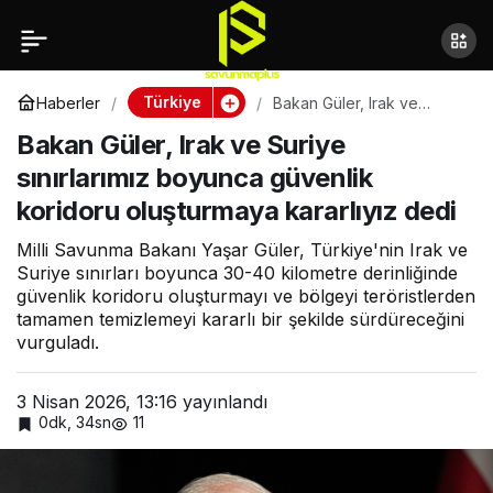
Hulusi Akar’dan “3.
Paylaş
Dünya Savaşı”
Türkiye
Haberler
Bakan Güler, Irak ve
Suriye sınırlarımız boyunca
Bakan Güler, Irak ve Suriye
güvenlik koridoru
açıklaması
oluşturmaya kararlıyız
sınırlarımız boyunca güvenlik
dedi
koridoru oluşturmaya kararlıyız dedi
Milli Savunma Bakanı Yaşar Güler, Türkiye'nin Irak ve
Suriye sınırları boyunca 30-40 kilometre derinliğinde
güvenlik koridoru oluşturmayı ve bölgeyi teröristlerden
tamamen temizlemeyi kararlı bir şekilde sürdüreceğini
vurguladı.
3 Nisan 2026, 13:16
yayınlandı
0dk, 34sn
11