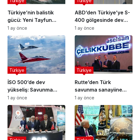
Türkiye
Türkiye
Türkiye’nin balistik
ABD’den Türkiye’ye S-
gücü: Yeni Tayfun
400 gölgesinde dev
teslimatı yapıldı
motor satışı
1 ay önce
1 ay önce
Türkiye
Türkiye
İSO 500’de dev
Rutte’den Türk
yükseliş: Savunma
savunma sanayiine
sanayisi uçuşa geçti
övgü: Büyük fırsat
1 ay önce
1 ay önce
kapıda