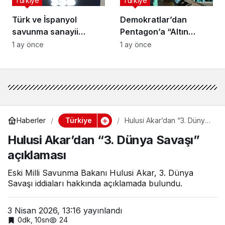
Türkiye
Türkiye
Türk ve İspanyol
Demokratlar’dan
savunma sanayii
Pentagon’a “Altın
güçlerini birleştiriyor
Kubbe” sorgusu
1 ay önce
1 ay önce
Türkiye
Haberler
Hulusi Akar’dan “3. Dünya
Savaşı” açıklaması
Hulusi Akar’dan “3. Dünya Savaşı”
açıklaması
Eski Milli Savunma Bakanı Hulusi Akar, 3. Dünya
Savaşı iddiaları hakkında açıklamada bulundu.
3 Nisan 2026, 13:16
yayınlandı
0dk, 10sn
24