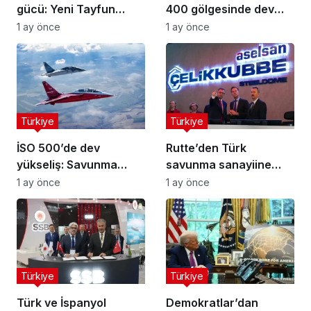
gücü: Yeni Tayfun
400 gölgesinde dev
teslimatı yapıldı
motor satışı
1 ay önce
1 ay önce
Türkiye
Türkiye
İSO 500’de dev
Rutte’den Türk
yükseliş: Savunma
savunma sanayiine
sanayisi uçuşa geçti
övgü: Büyük fırsat
1 ay önce
1 ay önce
kapıda
Türkiye
Türkiye
Türk ve İspanyol
Demokratlar’dan