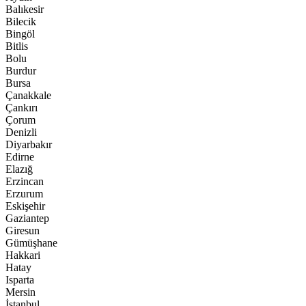
Balıkesir
Bilecik
Bingöl
Bitlis
Bolu
Burdur
Bursa
Çanakkale
Çankırı
Çorum
Denizli
Diyarbakır
Edirne
Elazığ
Erzincan
Erzurum
Eskişehir
Gaziantep
Giresun
Gümüşhane
Hakkari
Hatay
Isparta
Mersin
İstanbul