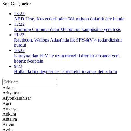
Son Gelişmeler
13:22
ABD Uzay Kuvvetleri’nden 981 milyon dolarlık dev hamle
12:22
Northrop Grumman’dan Melbourne kampüsüne yeni tesis
11:22
Raytheon, Wallops Adası’nda ilk SPY-6(V)4 radar dizisini
kurdu!
10:22
Ukrayna’dan FPV ile uzun menzilli dronlar arasında yeni
köprü: f-captain
9:22
Hollanda fırkateynlerine 12 metrelik insansız deniz botu
Adana
Adıyaman
Afyonkarahisar
Ağrı
Amasya
Ankara
Antalya
Artvin
Aydın