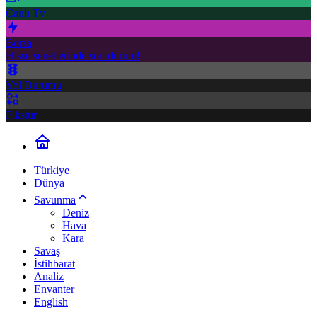
Canlı Tv
Borsa
Hisse senetlerinde son durum!
Yol Durumu
Fikstür
Türkiye
Dünya
Savunma
Deniz
Hava
Kara
Savaş
İstihbarat
Analiz
Envanter
English