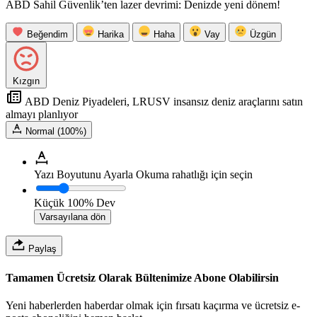
ABD Sahil Güvenlik’ten lazer devrimi: Denizde yeni dönem!
Beğendim
Harika
Haha
Vay
Üzgün
Kızgın
ABD Deniz Piyadeleri, LRUSV insansız deniz araçlarını satın
almayı planlıyor
Normal (100%)
Yazı Boyutunu Ayarla
Okuma rahatlığı için seçin
Küçük
100%
Dev
Varsayılana dön
Paylaş
Tamamen Ücretsiz Olarak Bültenimize Abone Olabilirsin
Yeni haberlerden haberdar olmak için fırsatı kaçırma ve ücretsiz e-