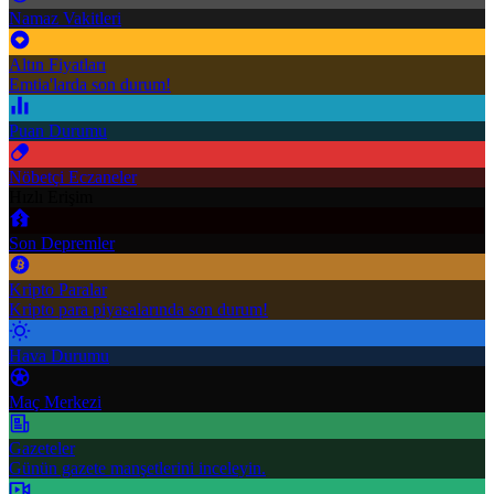
Namaz Vakitleri
Altın Fiyatları
Emtia'larda son durum!
Puan Durumu
Nöbetçi Eczaneler
Hızlı Erişim
Son Depremler
Kripto Paralar
Kripto para piyasalarında son durum!
Hava Durumu
Maç Merkezi
Gazeteler
Günün gazete manşetlerini inceleyin.