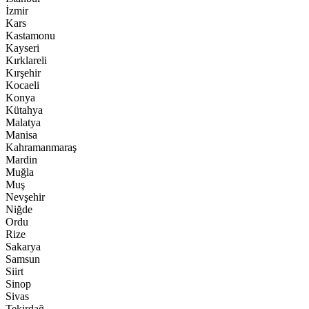
İzmir
Kars
Kastamonu
Kayseri
Kırklareli
Kırşehir
Kocaeli
Konya
Kütahya
Malatya
Manisa
Kahramanmaraş
Mardin
Muğla
Muş
Nevşehir
Niğde
Ordu
Rize
Sakarya
Samsun
Siirt
Sinop
Sivas
Tekirdağ