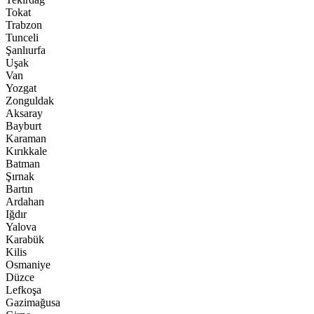
Tokat
Trabzon
Tunceli
Şanlıurfa
Uşak
Van
Yozgat
Zonguldak
Aksaray
Bayburt
Karaman
Kırıkkale
Batman
Şırnak
Bartın
Ardahan
Iğdır
Yalova
Karabük
Kilis
Osmaniye
Düzce
Lefkoşa
Gazimağusa