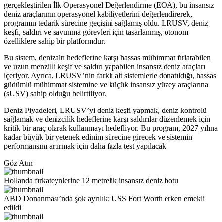
gerçekleştirilen İlk Operasyonel Değerlendirme (EOA), bu insansız
deniz araçlarının operasyonel kabiliyetlerini değerlendirerek,
programın tedarik sürecine geçişini sağlamış oldu. LRUSV, deniz
keşfi, saldırı ve savunma görevleri için tasarlanmış, otonom
özelliklere sahip bir platformdur.
Bu sistem, denizaltı hedeflerine karşı hassas mühimmat fırlatabilen
ve uzun menzilli keşif ve saldırı yapabilen insansız deniz araçları
içeriyor. Ayrıca, LRUSV’nin farklı alt sistemlerle donatıldığı, hassas
güdümlü mühimmat sistemine ve küçük insansız yüzey araçlarına
(sUSV) sahip olduğu belirtiliyor.
Deniz Piyadeleri, LRUSV’yi deniz keşfi yapmak, deniz kontrolü
sağlamak ve denizcilik hedeflerine karşı saldırılar düzenlemek için
kritik bir araç olarak kullanmayı hedefliyor. Bu program, 2027 yılına
kadar büyük bir yetenek edinim sürecine girecek ve sistemin
performansını artırmak için daha fazla test yapılacak.
Göz Atın
Hollanda fırkateynlerine 12 metrelik insansız deniz botu
ABD Donanması’nda şok ayrılık: USS Fort Worth erken emekli
edildi