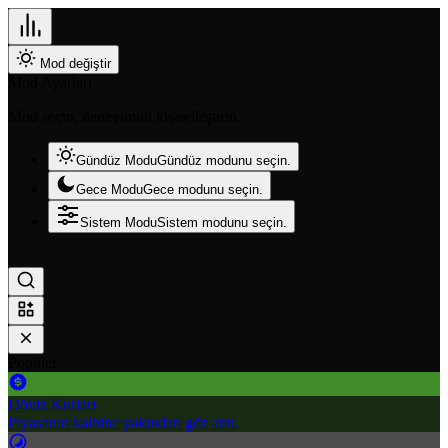
Mod değiştir
Mod Ayarları
Mod seçin, deneyimini kişiselleştirin.
Gündüz Modu
Gündüz modunu seçin.
Gece Modu
Gece modunu seçin.
Sistem Modu
Sistem modunu seçin.
Popüler
Döviz Kurları
Piyasanın kalbine yakından göz atın.