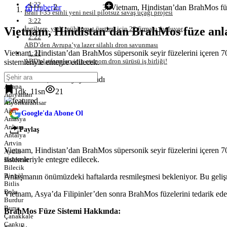
4:22
Haberler
Vietnam, Hindistan’dan BrahMos fü
Envanter
İsrail f-35 esinli yeni nesil pilotsuz savaş uçağı projesi
3:22
Vietnam, Hindistan’dan BrahMos füze an
İngiltere, yerli mühimmat üretimi için 22 firmayı fonluyor
2:22
ABD’den Avrupa’ya lazer silahlı dron savunması
Vietnam, Hindistan’dan BrahMos süpersonik seyir füzelerini içeren 70
1:22
ABD platformları için otonom dron sürüsü iş birliği!
sistemleriyle entegre edilecek.
3 Nisan 2026, 13:16
yayınlandı
Adana
1dk, 11sn
21
Adıyaman
Afyonkarahisar
Ağrı
Google'da Abone Ol
Amasya
Ankara
Paylaş
Antalya
Artvin
Vietnam, Hindistan’dan BrahMos süpersonik seyir füzelerini içeren 70
Aydın
sistemleriyle entegre edilecek.
Balıkesir
Bilecik
Bingöl
Anlaşmanın önümüzdeki haftalarda resmileşmesi bekleniyor. Bu gelişme
Bitlis
Bolu
Vietnam, Asya’da Filipinler’den sonra BrahMos füzelerini tedarik eden 
Burdur
Bursa
BrahMos Füze Sistemi Hakkında:
Çanakkale
Çankırı