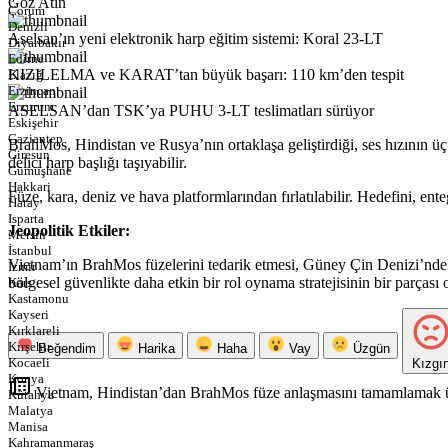
Göz Atın
Çorum
Denizli
Aselsan’ın yeni elektronik harp eğitim sistemi: Koral 23-LT
Diyarbakır
Edirne
KIZILELMA ve KARAT’tan büyük başarı: 110 km’den tespit
Elazığ
Erzincan
Erzurum
ASELSAN’dan TSK’ya PUHU 3-LT teslimatları sürüyor
Eskişehir
Gaziantep
BrahMos, Hindistan ve Rusya’nın ortaklaşa geliştirdiği, ses hızının üç
Giresun
delici harp başlığı taşıyabilir.
Gümüşhane
Hakkari
Füze, kara, deniz ve hava platformlarından fırlatılabilir. Hedefini, en
Hatay
Isparta
Jeopolitik Etkiler:
Mersin
İstanbul
Vietnam’ın BrahMos füzelerini tedarik etmesi, Güney Çin Denizi’ndeki
İzmir
bölgesel güvenlikte daha etkin bir rol oynama stratejisinin bir parçası 
Kars
Kastamonu
Kayseri
Kırklareli
Kırşehir
Beğendim
Harika
Haha
Vay
Üzgün
Kocaeli
Kızgı
Konya
Vietnam, Hindistan’dan BrahMos füze anlaşmasını tamamlamak 
Kütahya
Malatya
Manisa
Kahramanmaraş