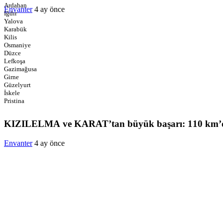
Ardahan
Envanter
4 ay önce
Iğdır
Yalova
Karabük
Kilis
Osmaniye
Düzce
Lefkoşa
Gazimağusa
Girne
Güzelyurt
İskele
Pristina
KIZILELMA ve KARAT’tan büyük başarı: 110 km’de
Envanter
4 ay önce