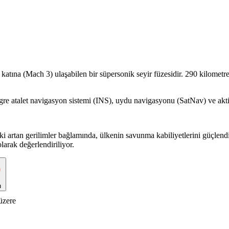
 katına (Mach 3) ulaşabilen bir süpersonik seyir füzesidir. 290 kilometr
tegre atalet navigasyon sistemi (INS), uydu navigasyonu (SatNav) ve akti
 artan gerilimler bağlamında, ülkenin savunma kabiliyetlerini güçlendi
olarak değerlendiriliyor.
n
üzere