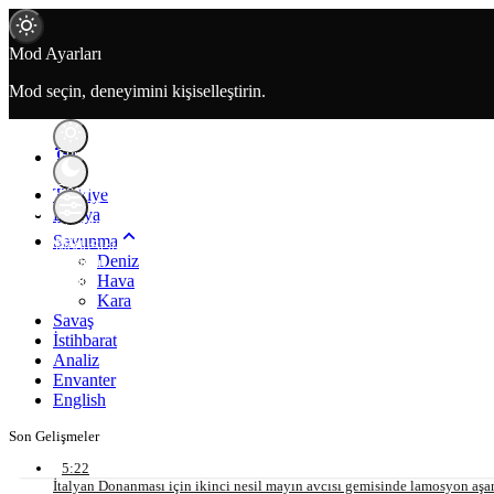
Mod
değiştir
Mod Ayarları
Mod seçin, deneyimini kişiselleştirin.
Gündüz
Modu
Gündüz
modunu
Gece
Türkiye
seçin.
Modu
Gece
Dünya
modunu
Sistem
Savunma
seçin.
Modu
Sistem
Deniz
modunu
seçin.
Hava
Kara
Savaş
İstihbarat
Analiz
Envanter
English
Son Gelişmeler
5:22
İtalyan Donanması için ikinci nesil mayın avcısı gemisinde lamosyon aşa