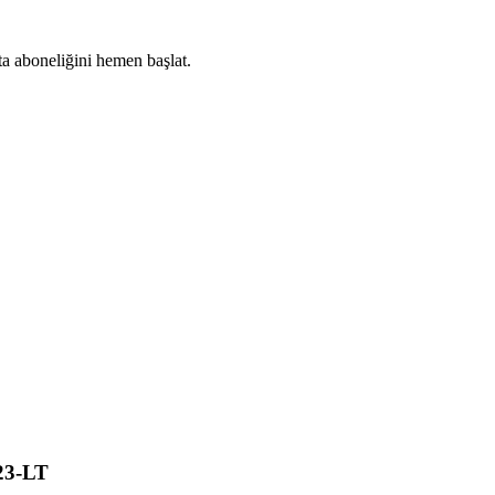
ta aboneliğini hemen başlat.
Abone Ol
 23-LT