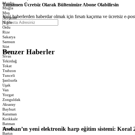
Mardin
Tamamen Ücretsiz Olarak Bültenimize Abone Olabilirsin
Muğla
Muş
Yeni haberlerden haberdar olmak için fırsatı kaçırma ve ücretsiz e-pos
Nevşehir
Niğde
Ordu
Rize
Sakarya
Samsun
Siirt
Benzer Haberler
Sinop
Sivas
Tekirdağ
Tokat
Trabzon
Tunceli
Şanlıurfa
Uşak
Van
Yozgat
Zonguldak
Aksaray
Bayburt
Karaman
Kırıkkale
Batman
Aselsan’ın yeni elektronik harp eğitim sistemi: Koral
Şırnak
Bartın