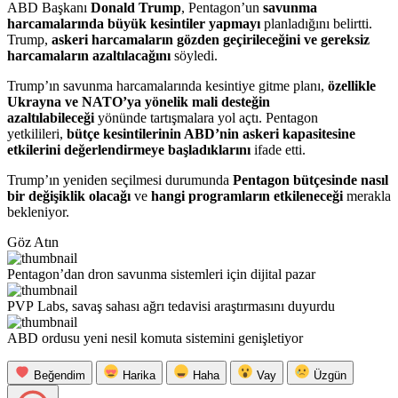
ABD Başkanı
Donald Trump
, Pentagon’un
savunma
harcamalarında büyük kesintiler yapmayı
planladığını belirtti.
Trump,
askeri harcamaların gözden geçirileceğini ve gereksiz
harcamaların azaltılacağını
söyledi.
Trump’ın savunma harcamalarında kesintiye gitme planı,
özellikle
Ukrayna ve NATO’ya yönelik mali desteğin
azaltılabileceği
yönünde tartışmalara yol açtı. Pentagon
yetkilileri,
bütçe kesintilerinin ABD’nin askeri kapasitesine
etkilerini değerlendirmeye başladıklarını
ifade etti.
Trump’ın yeniden seçilmesi durumunda
Pentagon bütçesinde nasıl
bir değişiklik olacağı
ve
hangi programların etkileneceği
merakla
bekleniyor.
Göz Atın
Pentagon’dan dron savunma sistemleri için dijital pazar
PVP Labs, savaş sahası ağrı tedavisi araştırmasını duyurdu
ABD ordusu yeni nesil komuta sistemini genişletiyor
Beğendim
Harika
Haha
Vay
Üzgün