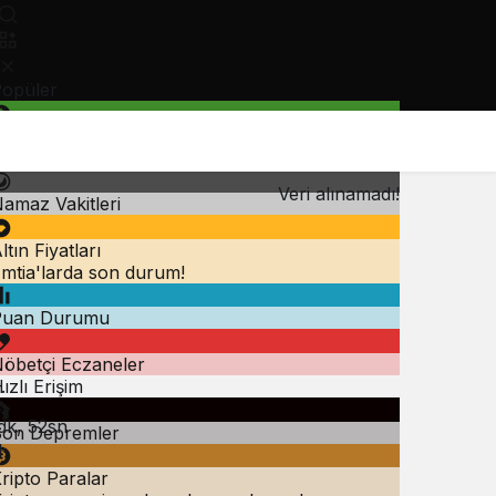
opüler
öviz Kurları
iyasanın kalbine yakından göz atın.
Veri alınamadı!
amaz Vakitleri
ltın Fiyatları
mtia'larda son durum!
Puan Durumu
öbetçi Eczaneler
ızlı Erişim
.
dk, 52sn
on Depremler
1
ripto Paralar