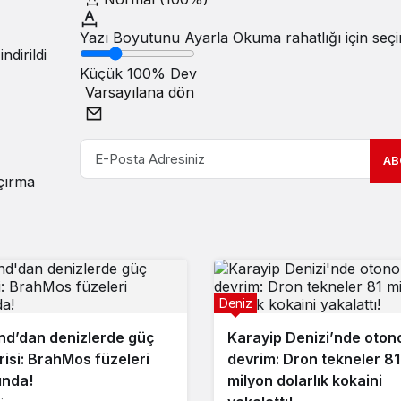
Yazı Boyutunu Ayarla
Okuma rahatlığı için seçi
dirildi
Küçük
100%
Dev
Varsayılana dön
AB
açırma
Deniz
nd’dan denizlerde güç
Karayip Denizi’nde oto
risi: BrahMos füzeleri
devrim: Dron tekneler 81
ında!
milyon dolarlık kokaini