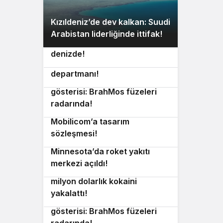
2
Kızıldeniz’de dev kalkan: Suudi
Litvanya ve Filipinler’den ortak
3
Arabistan liderliğinde ittifak!
adım: Ukrayna tecrübesi
Hindistan ordusunda yeni
denizde!
4
dönem: İlk askeri tıp
departmanı!
5
Tayland’dan denizlerde güç
gösterisi: BrahMos füzeleri
İsrail’den otonom sistemler
radarında!
6
için kritik anlaşma:
Mobilicom’a tasarım
Chromatic’ten roket
sözleşmesi!
7
testlerinde yeni tesis:
Minnesota’da roket yakıtı
Karayip Denizi’nde otonom
merkezi açıldı!
devrim: Dron tekneler 81
8
milyon dolarlık kokaini
yakalattı!
Tayland’dan denizlerde güç
9
gösterisi: BrahMos füzeleri
İngiltere’den güvenlik
radarında!