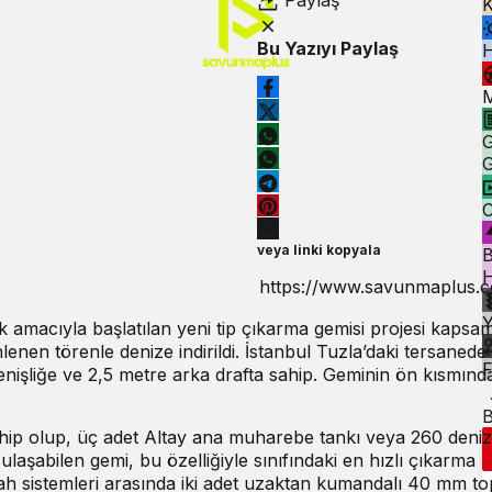
Paylaş
K
Bu Yazıyı Paylaş
M
G
G
C
veya linki kopyala
B
H
ak amacıyla başlatılan yeni tip çıkarma gemisi projesi kapsam
nen törenle denize indirildi. İstanbul Tuzla’daki tersanede 
F
nişliğe ve 2,5 metre arka drafta sahip. Geminin ön kısmında
B
hip olup, üç adet Altay ana muharebe tankı veya 260 deniz
laşabilen gemi, bu özelliğiyle sınıfındaki en hızlı çıkarma
lah sistemleri arasında iki adet uzaktan kumandalı 40 mm top