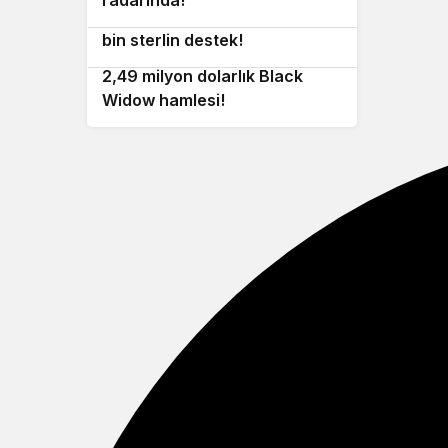
10
teknolojileri için yeni fon: 350
bin sterlin destek!
ABD Hava Kuvvetleri’nden
2,49 milyon dolarlık Black
Widow hamlesi!