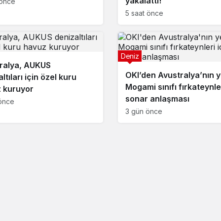
yakalattı!
 önce
5 saat önce
Deniz
ralya, AUKUS
OKI’den Avustralya’nın y
ltıları için özel kuru
Mogami sınıfı fırkateynler
 kuruyor
sonar anlaşması
önce
3 gün önce