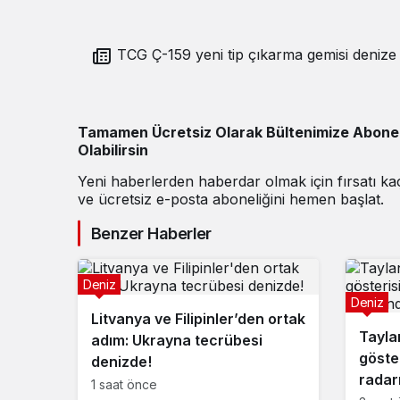
TCG Ç-159 yeni tip çıkarma gemisi denize in
Tamamen Ücretsiz Olarak Bültenimize Abone
Olabilirsin
Yeni haberlerden haberdar olmak için fırsatı k
ve ücretsiz e-posta aboneliğini hemen başlat.
Benzer Haberler
Deniz
Deniz
Litvanya ve Filipinler’den ortak
Tayla
adım: Ukrayna tecrübesi
göste
denizde!
radar
1 saat önce