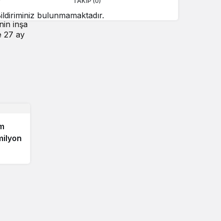
TAKIP (0)
ildiriminiz bulunmamaktadır.
nin inşa
e 27 ay
om
milyon