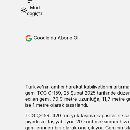
Mod
değiştir
Google'da Abone Ol
eçin.
in.
Türkiye’nin amfibi harekât kabiliyetlerini artırm
gemi TCG Ç-159, 25 Şubat 2025 tarihinde düzenle
edilen gemi, 79,9 metre uzunluğa, 11,7 metre ge
ise 1 metre olarak tasarlandı.
çin.
TCG Ç-159, 420 ton yük taşıma kapasitesine sa
piyadesini taşıyabiliyor. 20 knot maksimum hıza u
gemilerinden biri olarak öne çıkıyor. Geminin si