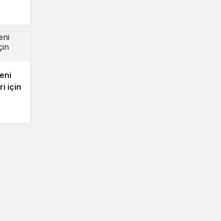
eni
i için