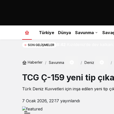
Türkiye
Dünya
Savunma
Sava
8:42
Kızıldeniz’de dev kalkan: 
SON GELIŞMELER
Haberler
Savunma
Deniz
TCG Ç-159 yeni tip çıka
Türk Deniz Kuvvetleri için inşa edilen yeni tip 
7 Ocak 2026, 22:17
yayınlandı