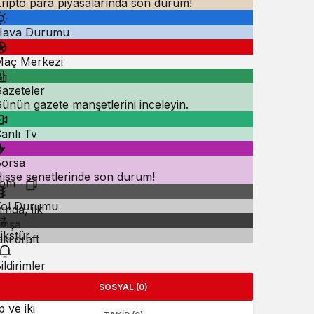
ripto para piyasalarında son durum!
Hava Durumu
aç Merkezi
azeteler
ünün gazete manşetlerini inceleyin.
anlı Tv
orsa
isse senetlerinde son durum!
Yol Durumu
ında, ilk
inşa
ikstür
ki draft
ildirimler
SOSYAL (0)
 ve iki