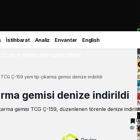
P
D
ş
İstihbarat
Analiz
Envanter
English
P
Suudi Arabistan liderliğinde ittifak!
N
A
E
TCG Ç-159 yeni tip çıkarma gemisi denize indirildi
rma gemisi denize indirildi
N
H
çıkarma gemisi TCG Ç-159, düzenlenen törenle denize indirildi
0
S
3
K