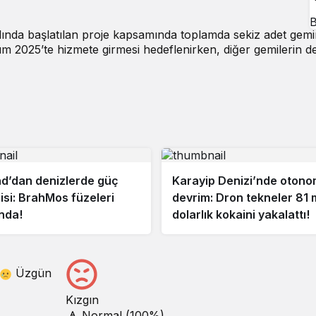
B
ında başlatılan proje kapsamında toplamda sekiz adet gemi
ım 2025’te hizmete girmesi hedeflenirken, diğer gemilerin d
d’dan denizlerde güç
Karayip Denizi’nde oton
isi: BrahMos füzeleri
devrim: Dron tekneler 81 
nda!
dolarlık kokaini yakalattı!
Üzgün
Kızgın
Normal (100%)