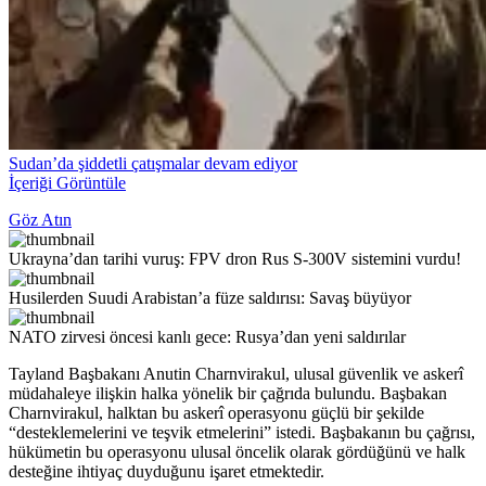
Sudan’da şiddetli çatışmalar devam ediyor
İçeriği Görüntüle
Göz Atın
Ukrayna’dan tarihi vuruş: FPV dron Rus S-300V sistemini vurdu!
Husilerden Suudi Arabistan’a füze saldırısı: Savaş büyüyor
NATO zirvesi öncesi kanlı gece: Rusya’dan yeni saldırılar
Tayland Başbakanı Anutin Charnvirakul, ulusal güvenlik ve askerî
müdahaleye ilişkin halka yönelik bir çağrıda bulundu. Başbakan
Charnvirakul, halktan bu askerî operasyonu güçlü bir şekilde
“desteklemelerini ve teşvik etmelerini” istedi. Başbakanın bu çağrısı,
hükümetin bu operasyonu ulusal öncelik olarak gördüğünü ve halk
desteğine ihtiyaç duyduğunu işaret etmektedir.