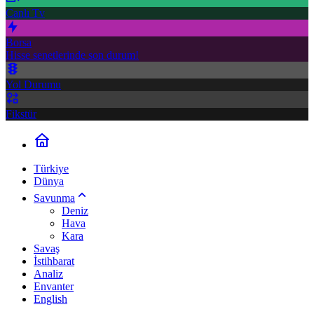
Canlı Tv
Borsa
Hisse senetlerinde son durum!
Yol Durumu
Fikstür
Türkiye
Dünya
Savunma
Deniz
Hava
Kara
Savaş
İstihbarat
Analiz
Envanter
English