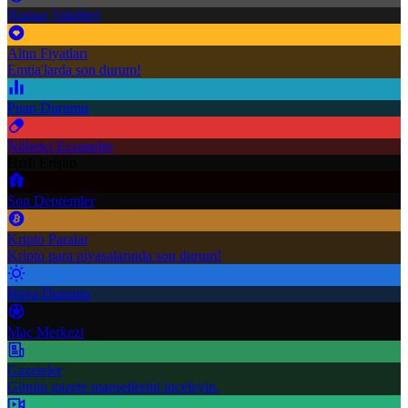
Namaz Vakitleri
Altın Fiyatları
Emtia'larda son durum!
Puan Durumu
Nöbetçi Eczaneler
Hızlı Erişim
Son Depremler
Kripto Paralar
Kripto para piyasalarında son durum!
Hava Durumu
Maç Merkezi
Gazeteler
Günün gazete manşetlerini inceleyin.