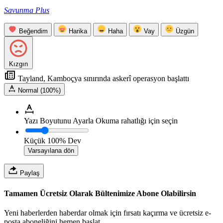
Savunma Plus
Beğendim
Harika
Haha
Vay
Üzgün
Kızgın
Tayland, Kamboçya sınırında askerî operasyon başlattı
Normal (100%)
Yazı Boyutunu Ayarla
Okuma rahatlığı için seçin
Küçük
100%
Dev
Varsayılana dön
Paylaş
Tamamen Ücretsiz Olarak Bültenimize Abone Olabilirsin
Yeni haberlerden haberdar olmak için fırsatı kaçırma ve ücretsiz e-
posta aboneliğini hemen başlat.