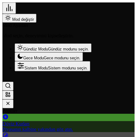
Mod değiştir
Mod Ayarları
Mod seçin, deneyimini kişiselleştirin.
Gündüz Modu
Gündüz modunu seçin.
Gece Modu
Gece modunu seçin.
Sistem Modu
Sistem modunu seçin.
Popüler
Döviz Kurları
Piyasanın kalbine yakından göz atın.