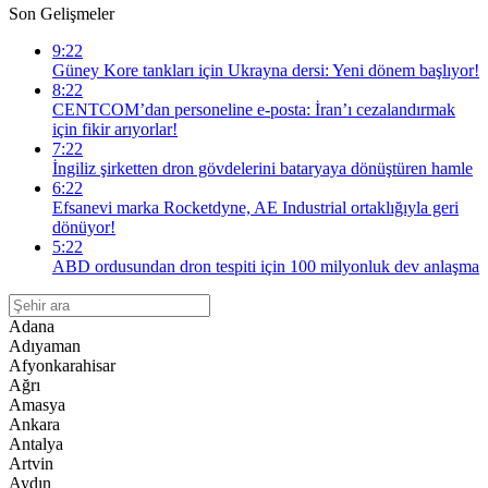
Son Gelişmeler
9:22
Güney Kore tankları için Ukrayna dersi: Yeni dönem başlıyor!
8:22
CENTCOM’dan personeline e-posta: İran’ı cezalandırmak
için fikir arıyorlar!
7:22
İngiliz şirketten dron gövdelerini bataryaya dönüştüren hamle
6:22
Efsanevi marka Rocketdyne, AE Industrial ortaklığıyla geri
dönüyor!
5:22
ABD ordusundan dron tespiti için 100 milyonluk dev anlaşma
Adana
Adıyaman
Afyonkarahisar
Ağrı
Amasya
Ankara
Antalya
Artvin
Aydın