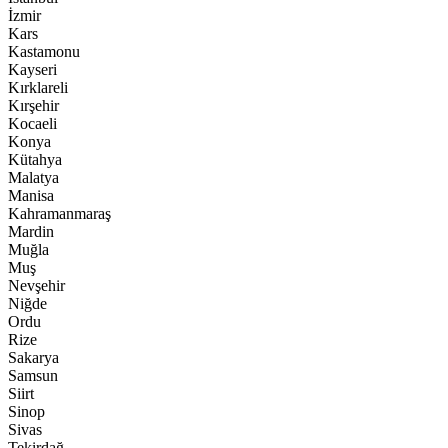
İzmir
Kars
Kastamonu
Kayseri
Kırklareli
Kırşehir
Kocaeli
Konya
Kütahya
Malatya
Manisa
Kahramanmaraş
Mardin
Muğla
Muş
Nevşehir
Niğde
Ordu
Rize
Sakarya
Samsun
Siirt
Sinop
Sivas
Tekirdağ