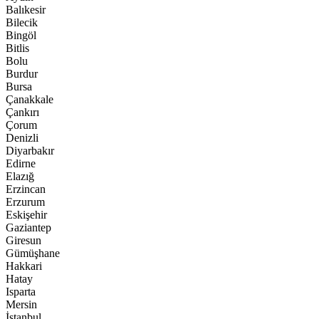
Balıkesir
Bilecik
Bingöl
Bitlis
Bolu
Burdur
Bursa
Çanakkale
Çankırı
Çorum
Denizli
Diyarbakır
Edirne
Elazığ
Erzincan
Erzurum
Eskişehir
Gaziantep
Giresun
Gümüşhane
Hakkari
Hatay
Isparta
Mersin
İstanbul