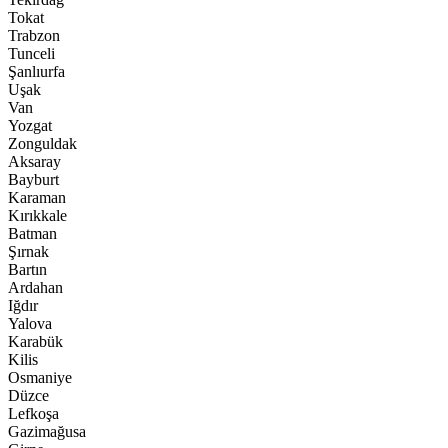
Tokat
Trabzon
Tunceli
Şanlıurfa
Uşak
Van
Yozgat
Zonguldak
Aksaray
Bayburt
Karaman
Kırıkkale
Batman
Şırnak
Bartın
Ardahan
Iğdır
Yalova
Karabük
Kilis
Osmaniye
Düzce
Lefkoşa
Gazimağusa