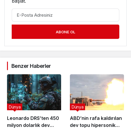
başlat.
ABONE OL
Benzer Haberler
Dünya
Dünya
Leonardo DRS’ten 450
ABD’nin rafa kaldırılan
milyon dolarlık dev
dev topu hipersonik