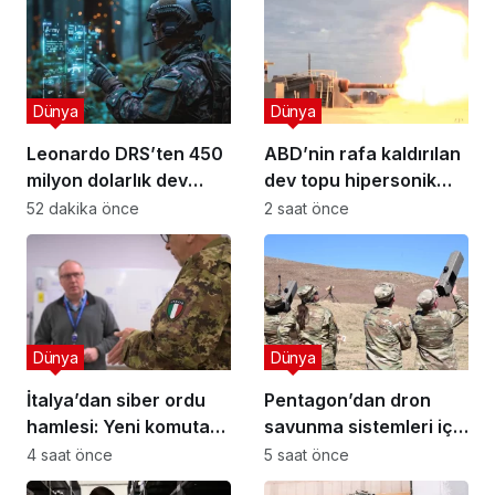
Dünya
Dünya
Leonardo DRS’ten 450
ABD’nin rafa kaldırılan
milyon dolarlık dev
dev topu hipersonik
satın alma
çağ için döndü!
52 dakika önce
2 saat önce
Dünya
Dünya
İtalya’dan siber ordu
Pentagon’dan dron
hamlesi: Yeni komuta
savunma sistemleri için
ve kariyer yolu!
dijital pazar
4 saat önce
5 saat önce