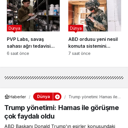
Dünya
Dünya
PVP Labs, savaş
ABD ordusu yeni nesil
sahası ağrı tedavisi
komuta sistemini
araştırmasını duyurdu
genişletiyor
6 saat önce
7 saat önce
Dünya
Haberler
Trump yönetimi: Hamas ile
görüşme çok faydalı oldu
Trump yönetimi: Hamas ile görüşme
çok faydalı oldu
ABD Başkanı Donald Trump'ın esirler konusundaki