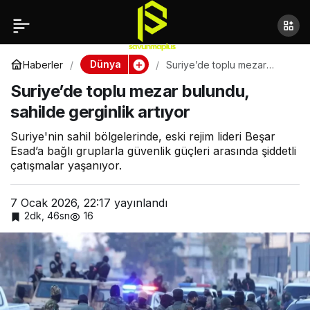
Trump yönetimi: Hamas
Paylaş
ile görüşme çok faydalı
Dünya
Haberler
Suriye’de toplu mezar
bulundu, sahilde gerginlik
Suriye’de toplu mezar bulundu,
artıyor
oldu
sahilde gerginlik artıyor
Suriye'nin sahil bölgelerinde, eski rejim lideri Beşar
Esad’a bağlı gruplarla güvenlik güçleri arasında şiddetli
çatışmalar yaşanıyor.
7 Ocak 2026, 22:17
yayınlandı
2dk, 46sn
16