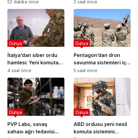
satın alma
çağ için döndü!
52 dakika önce
2 saat önce
Dünya
Dünya
İtalya’dan siber ordu
Pentagon’dan dron
hamlesi: Yeni komuta
savunma sistemleri için
ve kariyer yolu!
dijital pazar
4 saat önce
5 saat önce
Dünya
Dünya
PVP Labs, savaş
ABD ordusu yeni nesil
sahası ağrı tedavisi
komuta sistemini