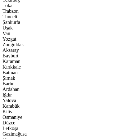
Tokat
Trabzon
Tunceli
Şanlıurfa
Uşak
Van
Yozgat
Zonguldak
Aksaray
Bayburt
Karaman
Kırıkkale
Batman
Şırnak
Bartın
Ardahan
Iğdır
Yalova
Karabük
Kilis
Osmaniye
Düzce
Lefkoşa
Gazimağusa