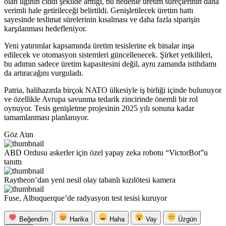
olan ilginin ciddi şekilde arttığı, bu nedenle üretim süreçlerinin daha
verimli hale getirileceği belirtildi. Genişletilecek üretim hattı
sayesinde teslimat sürelerinin kısalması ve daha fazla siparişin
karşılanması hedefleniyor.
Yeni yatırımlar kapsamında üretim tesislerine ek binalar inşa
edilecek ve otomasyon sistemleri güncellenecek. Şirket yetkilileri,
bu adımın sadece üretim kapasitesini değil, aynı zamanda istihdamı
da artıracağını vurguladı.
Patria, halihazırda birçok NATO ülkesiyle iş birliği içinde bulunuyor
ve özellikle Avrupa savunma tedarik zincirinde önemli bir rol
oynuyor. Tesis genişletme projesinin 2025 yılı sonuna kadar
tamamlanması planlanıyor.
Göz Atın
ABD Ordusu askerler için özel yapay zeka robotu “VictorBot”u
tanıttı
Raytheon’dan yeni nesil olay tabanlı kızılötesi kamera
Fuse, Albuquerque’de radyasyon test tesisi kuruyor
Beğendim
Harika
Haha
Vay
Üzgün