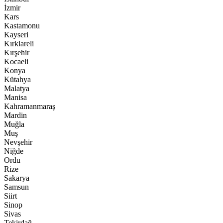
İzmir
Kars
Kastamonu
Kayseri
Kırklareli
Kırşehir
Kocaeli
Konya
Kütahya
Malatya
Manisa
Kahramanmaraş
Mardin
Muğla
Muş
Nevşehir
Niğde
Ordu
Rize
Sakarya
Samsun
Siirt
Sinop
Sivas
Tekirdağ