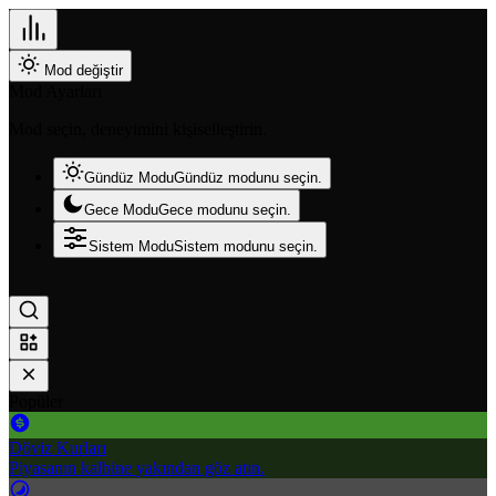
Mod değiştir
Mod Ayarları
Mod seçin, deneyimini kişiselleştirin.
Gündüz Modu
Gündüz modunu seçin.
Gece Modu
Gece modunu seçin.
Sistem Modu
Sistem modunu seçin.
Popüler
Döviz Kurları
Piyasanın kalbine yakından göz atın.