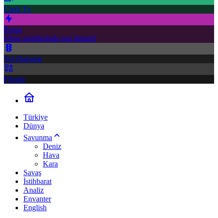
Canlı Tv
Borsa
Hisse senetlerinde son durum!
Yol Durumu
Fikstür
Türkiye
Dünya
Savunma
Deniz
Hava
Kara
Savaş
İstihbarat
Analiz
Envanter
English