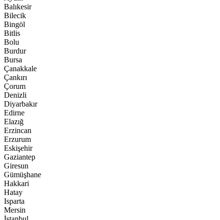
Balıkesir
Bilecik
Bingöl
Bitlis
Bolu
Burdur
Bursa
Çanakkale
Çankırı
Çorum
Denizli
Diyarbakır
Edirne
Elazığ
Erzincan
Erzurum
Eskişehir
Gaziantep
Giresun
Gümüşhane
Hakkari
Hatay
Isparta
Mersin
İstanbul