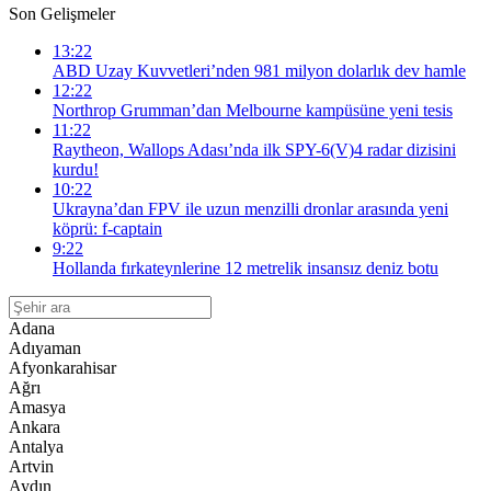
Son Gelişmeler
13:22
ABD Uzay Kuvvetleri’nden 981 milyon dolarlık dev hamle
12:22
Northrop Grumman’dan Melbourne kampüsüne yeni tesis
11:22
Raytheon, Wallops Adası’nda ilk SPY-6(V)4 radar dizisini
kurdu!
10:22
Ukrayna’dan FPV ile uzun menzilli dronlar arasında yeni
köprü: f-captain
9:22
Hollanda fırkateynlerine 12 metrelik insansız deniz botu
Adana
Adıyaman
Afyonkarahisar
Ağrı
Amasya
Ankara
Antalya
Artvin
Aydın