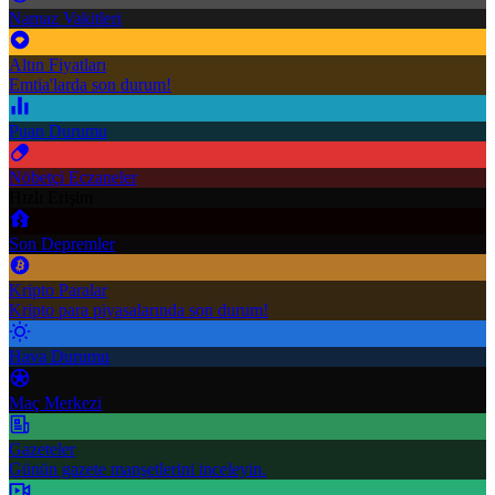
Namaz Vakitleri
Altın Fiyatları
Emtia'larda son durum!
Puan Durumu
Nöbetçi Eczaneler
Hızlı Erişim
Son Depremler
Kripto Paralar
Kripto para piyasalarında son durum!
Hava Durumu
Maç Merkezi
Gazeteler
Günün gazete manşetlerini inceleyin.