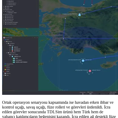
Ortak operasyon senaryosu kapsamında ise havadan erken ihbar ve
kontrol uçağı, savaş uçağı, füze rolleri ve görevleri üstlenildi. İcra
edilen görevler sonucunda TDLSim ürünü hem Türk hem de
yabancı katılımcıların beğenisini kazandı. İcra edilen ağ destekli füze