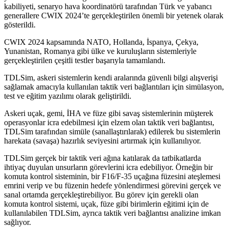
kabiliyeti, senaryo hava koordinatörü tarafından Türk ve yabancı
generallere CWIX 2024’te gerçekleştirilen önemli bir yetenek olarak
gösterildi.
CWIX 2024 kapsamında NATO, Hollanda, İspanya, Çekya,
Yunanistan, Romanya gibi ülke ve kuruluşların sistemleriyle
gerçekleştirilen çeşitli testler başarıyla tamamlandı.
TDLSim, askeri sistemlerin kendi aralarında güvenli bilgi alışverişi
sağlamak amacıyla kullanılan taktik veri bağlantıları için simülasyon,
test ve eğitim yazılımı olarak geliştirildi.
Askeri uçak, gemi, İHA ve füze gibi savaş sistemlerinin müşterek
operasyonlar icra edebilmesi için elzem olan taktik veri bağlantısı,
TDLSim tarafından simüle (sanallaştırılarak) edilerek bu sistemlerin
harekata (savaşa) hazırlık seviyesini artırmak için kullanılıyor.
TDLSim gerçek bir taktik veri ağına katılarak da tatbikatlarda
ihtiyaç duyulan unsurların görevlerini icra edebiliyor. Örneğin bir
komuta kontrol sisteminin, bir F16/F-35 uçağına füzesini ateşlemesi
emrini verip ve bu füzenin hedefe yönlendirmesi görevini gerçek ve
sanal ortamda gerçekleştirebiliyor. Bu görev için gerekli olan
komuta kontrol sistemi, uçak, füze gibi birimlerin eğitimi için de
kullanılabilen TDLSim, ayrıca taktik veri bağlantısı analizine imkan
sağlıyor.