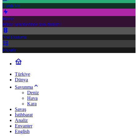
Canlı Tv
Borsa
Hisse senetlerinde son durum!
Yol Durumu
Fikstür
Türkiye
Dünya
Savunma
Deniz
Hava
Kara
Savaş
İstihbarat
Analiz
Envanter
English