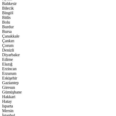
Balıkesir
Bilecik
Bingöl
Bitlis
Bolu
Burdur
Bursa
Çanakkale
Çankırı
Çorum
Denizli
Diyarbakır
Edirne
Elazığ
Erzincan
Erzurum
Eskişehir
Gaziantep
Giresun
Gümüşhane
Hakkari
Hatay
Isparta
Mersin
İstanbul