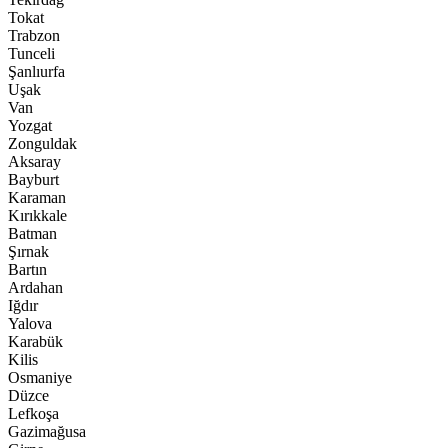
Tokat
Trabzon
Tunceli
Şanlıurfa
Uşak
Van
Yozgat
Zonguldak
Aksaray
Bayburt
Karaman
Kırıkkale
Batman
Şırnak
Bartın
Ardahan
Iğdır
Yalova
Karabük
Kilis
Osmaniye
Düzce
Lefkoşa
Gazimağusa