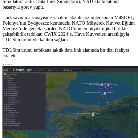
Simulator/Taktik Data Link Simülatörü), NATO tatbikatında
başarıyla görev yaptı.
Türk savunma sanayisine yazılım tabanlı çözümler sunan MilSOFT,
Polonya’nın Bydgoszcz kentindeki NATO Müşterek Kuvvet Eğitim
Merkezi’nde gerçekleştirilen NATO’nun en büyük dijital birlikte
çalışabilirlik tatbikatı CWIX 2024’e, Hava Kuvvetleri aracılığıyla
TDLSim ürünüyle katılım sağladı.
TDLSim ürünü tatbikatta taktik data link alanında bir dizi faaliyet
icra etti.