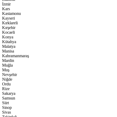
İzmir
Kars
Kastamonu
Kayseri
Kırklareli
Kırşehir
Kocaeli
Konya
Kütahya
Malatya
Manisa
Kahramanmaraş
Mardin
Muğla
Muş
Nevşehir
Niğde
Ordu
Rize
Sakarya
Samsun
Siirt
Sinop
Sivas
Tekirdağ