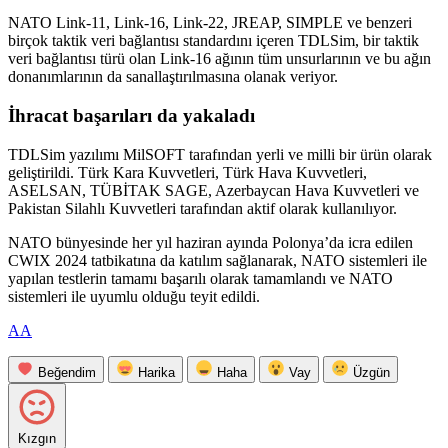
NATO Link-11, Link-16, Link-22, JREAP, SIMPLE ve benzeri
birçok taktik veri bağlantısı standardını içeren TDLSim, bir taktik
veri bağlantısı türü olan Link-16 ağının tüm unsurlarının ve bu ağın
donanımlarının da sanallaştırılmasına olanak veriyor.
İhracat başarıları da yakaladı
TDLSim yazılımı MilSOFT tarafından yerli ve milli bir ürün olarak
geliştirildi. Türk Kara Kuvvetleri, Türk Hava Kuvvetleri,
ASELSAN, TÜBİTAK SAGE, Azerbaycan Hava Kuvvetleri ve
Pakistan Silahlı Kuvvetleri tarafından aktif olarak kullanılıyor.
NATO bünyesinde her yıl haziran ayında Polonya’da icra edilen
CWIX 2024 tatbikatına da katılım sağlanarak, NATO sistemleri ile
yapılan testlerin tamamı başarılı olarak tamamlandı ve NATO
sistemleri ile uyumlu olduğu teyit edildi.
AA
Beğendim
Harika
Haha
Vay
Üzgün
Kızgın