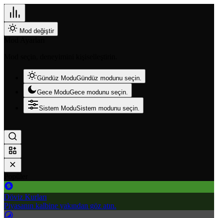
Mod değiştir
Mod Ayarları
Mod seçin, deneyimini kişiselleştirin.
Gündüz Modu
Gündüz modunu seçin.
Gece Modu
Gece modunu seçin.
Sistem Modu
Sistem modunu seçin.
Popüler
Döviz Kurları
Piyasanın kalbine yakından göz atın.