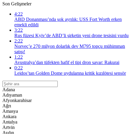
Son Gelişmeler
4:22
ABD Donanması’nda şok ayrılık: USS Fort Worth erken
emekli edildi
3:22
Rus füzesi Kyiv’de ABD’li şirketin yeni drone tesisini vurdu
2:22
Norveç’e 270 milyon dolarlık dev M795 topçu mühimmatı
satışı!
1:22
Avustralya’dan tüfekten hafif el tipi dron savar: Rakurai
0:22
Leidos’tan Golden Dome uydularına kritik kızılötesi sensör
Adana
Adıyaman
Afyonkarahisar
Ağrı
Amasya
Ankara
Antalya
Artvin
Aydın