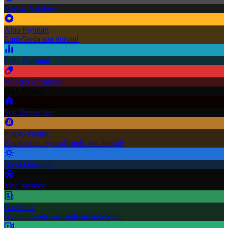
Namaz Vakitleri
Altın Fiyatları
Emtia'larda son durum!
Puan Durumu
Nöbetçi Eczaneler
Hızlı Erişim
Son Depremler
Kripto Paralar
Kripto para piyasalarında son durum!
Hava Durumu
Maç Merkezi
Gazeteler
Günün gazete manşetlerini inceleyin.