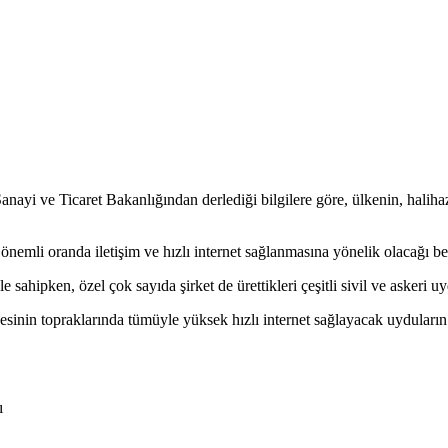
i ve Ticaret Bakanlığından derlediği bilgilere göre, ülkenin, halihazı
önemli oranda iletişim ve hızlı internet sağlanmasına yönelik olacağı beli
 sahipken, özel çok sayıda şirket de ürettikleri çeşitli sivil ve asker
sinin topraklarında tümüyle yüksek hızlı internet sağlayacak uyduların 
ı