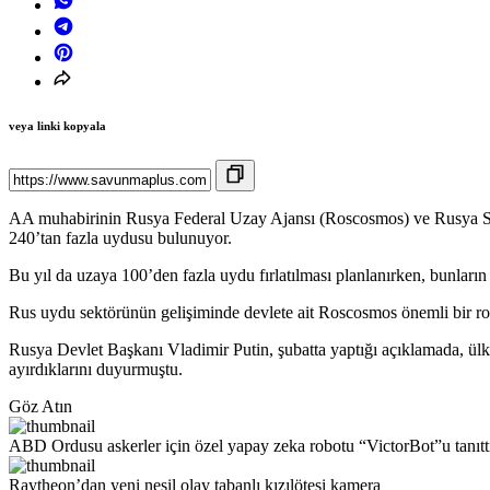
veya linki kopyala
AA muhabirinin Rusya Federal Uzay Ajansı (Roscosmos) ve Rusya Sanay
240’tan fazla uydusu bulunuyor.
Bu yıl da uzaya 100’den fazla uydu fırlatılması planlanırken, bunların 
Rus uydu sektörünün gelişiminde devlete ait Roscosmos önemli bir role
Rusya Devlet Başkanı Vladimir Putin, şubatta yaptığı açıklamada, ülke
ayırdıklarını duyurmuştu.
Göz Atın
ABD Ordusu askerler için özel yapay zeka robotu “VictorBot”u tanıtt
Raytheon’dan yeni nesil olay tabanlı kızılötesi kamera