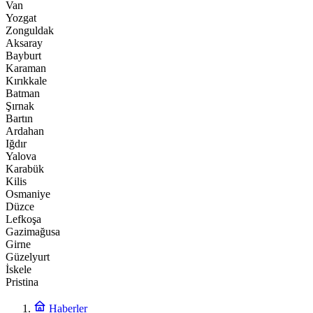
Van
Yozgat
Zonguldak
Aksaray
Bayburt
Karaman
Kırıkkale
Batman
Şırnak
Bartın
Ardahan
Iğdır
Yalova
Karabük
Kilis
Osmaniye
Düzce
Lefkoşa
Gazimağusa
Girne
Güzelyurt
İskele
Pristina
Haberler