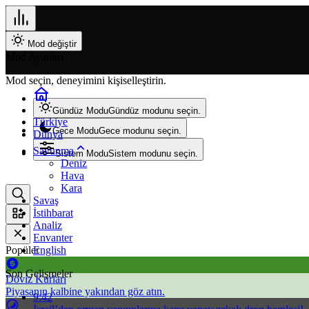
Mod değiştir
Mod Ayarları
Mod seçin, deneyimini kişiselleştirin.
Gündüz Modu
Gündüz modunu seçin.
Türkiye
Gece Modu
Gece modunu seçin.
Dünya
Savunma
Sistem Modu
Sistem modunu seçin.
Deniz
Hava
Kara
Savaş
İstihbarat
Analiz
Envanter
Popüler
English
Son Gelişmeler
Döviz Kurları
Piyasanın kalbine yakından göz atın.
9:42