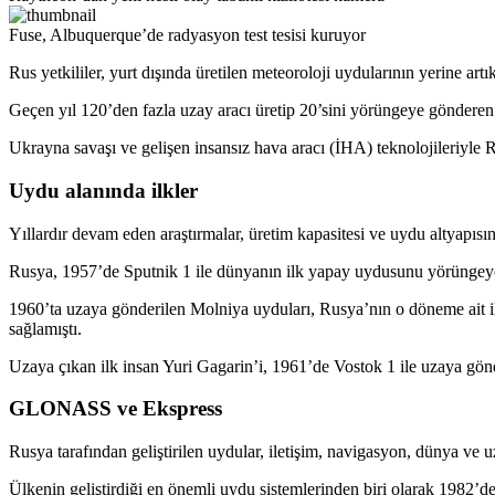
Fuse, Albuquerque’de radyasyon test tesisi kuruyor
Rus yetkililer, yurt dışında üretilen meteoroloji uydularının yerine artı
Geçen yıl 120’den fazla uzay aracı üretip 20’sini yörüngeye gönderen
Ukrayna savaşı ve gelişen insansız hava aracı (İHA) teknolojileriyle R
Uydu alanında ilkler
Yıllardır devam eden araştırmalar, üretim kapasitesi ve uydu altyapısın
Rusya, 1957’de Sputnik 1 ile dünyanın ilk yapay uydusunu yörüngeye y
1960’ta uzaya gönderilen Molniya uyduları, Rusya’nın o döneme ait ile
sağlamıştı.
Uzaya çıkan ilk insan Yuri Gagarin’i, 1961’de Vostok 1 ile uzaya gön
GLONASS ve Ekspress
Rusya tarafından geliştirilen uydular, iletişim, navigasyon, dünya ve uz
Ülkenin geliştirdiği en önemli uydu sistemlerinden biri olarak 198