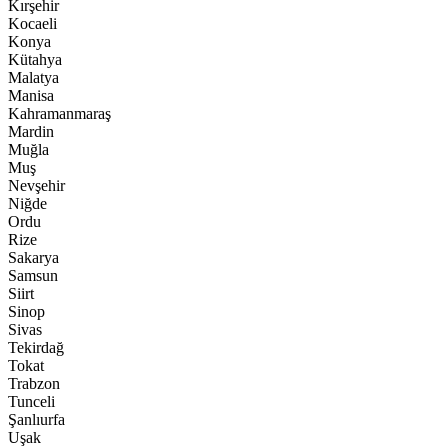
Kırşehir
Kocaeli
Konya
Kütahya
Malatya
Manisa
Kahramanmaraş
Mardin
Muğla
Muş
Nevşehir
Niğde
Ordu
Rize
Sakarya
Samsun
Siirt
Sinop
Sivas
Tekirdağ
Tokat
Trabzon
Tunceli
Şanlıurfa
Uşak