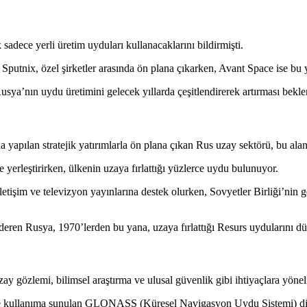
k sadece yerli üretim uyduları kullanacaklarını bildirmişti.
 Sputnix, özel şirketler arasında ön plana çıkarken, Avant Space ise b
usya’nın uydu üretimini gelecek yıllarda çeşitlendirerek artırması bekle
a yapılan stratejik yatırımlarla ön plana çıkan Rus uzay sektörü, bu ala
erleştirirken, ülkenin uzaya fırlattığı yüzlerce uydu bulunuyor.
tişim ve televizyon yayınlarına destek olurken, Sovyetler Birliği’nin 
deren Rusya, 1970’lerden bu yana, uzaya fırlattığı Resurs uydularını dü
ay gözlemi, bilimsel araştırma ve ulusal güvenlik gibi ihtiyaçlara yönelik
2’de kullanıma sunulan GLONASS (Küresel Navigasyon Uydu Sistemi) dik