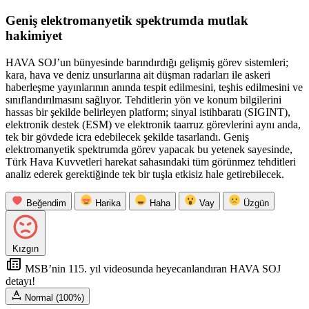
Geniş elektromanyetik spektrumda mutlak
hakimiyet
HAVA SOJ’un bünyesinde barındırdığı gelişmiş görev sistemleri;
kara, hava ve deniz unsurlarına ait düşman radarları ile askeri
haberleşme yayınlarının anında tespit edilmesini, teşhis edilmesini ve
sınıflandırılmasını sağlıyor. Tehditlerin yön ve konum bilgilerini
hassas bir şekilde belirleyen platform; sinyal istihbaratı (SIGINT),
elektronik destek (ESM) ve elektronik taarruz görevlerini aynı anda,
tek bir gövdede icra edebilecek şekilde tasarlandı. Geniş
elektromanyetik spektrumda görev yapacak bu yetenek sayesinde,
Türk Hava Kuvvetleri harekat sahasındaki tüm görünmez tehditleri
analiz ederek gerektiğinde tek bir tuşla etkisiz hale getirebilecek.
Beğendim
Harika
Haha
Vay
Üzgün
Kızgın
MSB’nin 115. yıl videosunda heyecanlandıran HAVA SOJ
detayı!
Normal (100%)