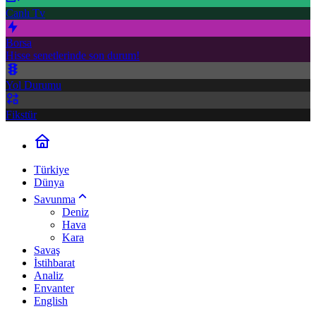
Canlı Tv
Borsa
Hisse senetlerinde son durum!
Yol Durumu
Fikstür
Türkiye
Dünya
Savunma
Deniz
Hava
Kara
Savaş
İstihbarat
Analiz
Envanter
English