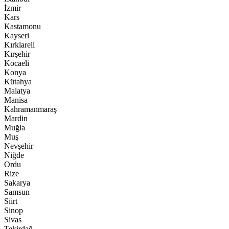
İzmir
Kars
Kastamonu
Kayseri
Kırklareli
Kırşehir
Kocaeli
Konya
Kütahya
Malatya
Manisa
Kahramanmaraş
Mardin
Muğla
Muş
Nevşehir
Niğde
Ordu
Rize
Sakarya
Samsun
Siirt
Sinop
Sivas
Tekirdağ