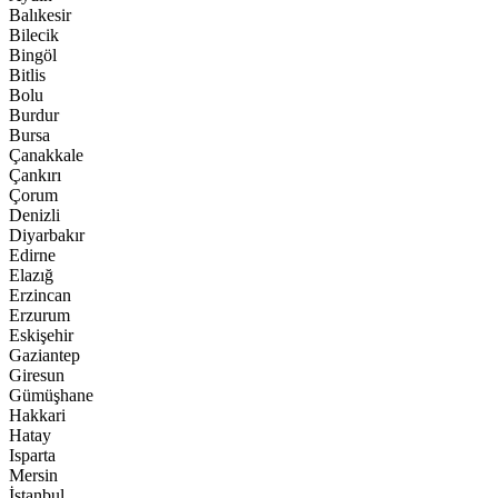
Balıkesir
Bilecik
Bingöl
Bitlis
Bolu
Burdur
Bursa
Çanakkale
Çankırı
Çorum
Denizli
Diyarbakır
Edirne
Elazığ
Erzincan
Erzurum
Eskişehir
Gaziantep
Giresun
Gümüşhane
Hakkari
Hatay
Isparta
Mersin
İstanbul