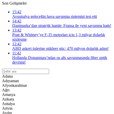
Son Gelişmeler
15:42
Avustralya geleceğin hava savunma sistemini test etti
14:42
Danimarka’dan stratejik hamle: Fransa ile yeni savunma hattı!
13:42
Pratt & Whitney’ye F-35 motorları için 1,3 milyar dolarlık
sözleşme
12:42
ABD askeri üslerine nükleer güç: 470 milyon dolarlık adım!
11:42
Hollanda Donanması’ndan su altı savunmasında fiber optik
devrimi!
Adana
Adıyaman
Afyonkarahisar
Ağrı
Amasya
Ankara
Antalya
Artvin
Aydın