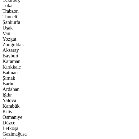
Tokat
Trabzon
Tunceli
Şanlıurfa
Uşak
Van
Yozgat
Zonguldak
Aksaray
Bayburt
Karaman
Kırıkkale
Batman
Şırnak
Bartın
Ardahan
Iğdır
Yalova
Karabük
Kilis
Osmaniye
Düzce
Lefkoşa
Gazimağusa