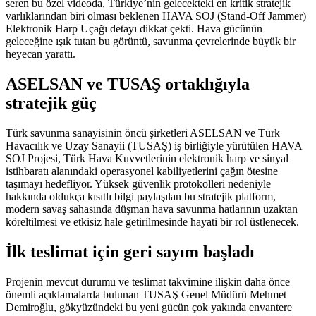
seren bu özel videoda, Türkiye’nin gelecekteki en kritik stratejik
varlıklarından biri olması beklenen HAVA SOJ (Stand-Off Jammer)
Elektronik Harp Uçağı detayı dikkat çekti. Hava gücünün
geleceğine ışık tutan bu görüntü, savunma çevrelerinde büyük bir
heyecan yarattı.
ASELSAN ve TUSAŞ ortaklığıyla
stratejik güç
Türk savunma sanayisinin öncü şirketleri ASELSAN ve Türk
Havacılık ve Uzay Sanayii (TUSAŞ) iş birliğiyle yürütülen HAVA
SOJ Projesi, Türk Hava Kuvvetlerinin elektronik harp ve sinyal
istihbaratı alanındaki operasyonel kabiliyetlerini çağın ötesine
taşımayı hedefliyor. Yüksek güvenlik protokolleri nedeniyle
hakkında oldukça kısıtlı bilgi paylaşılan bu stratejik platform,
modern savaş sahasında düşman hava savunma hatlarının uzaktan
köreltilmesi ve etkisiz hale getirilmesinde hayati bir rol üstlenecek.
İlk teslimat için geri sayım başladı
Projenin mevcut durumu ve teslimat takvimine ilişkin daha önce
önemli açıklamalarda bulunan TUSAŞ Genel Müdürü Mehmet
Demiroğlu, gökyüzündeki bu yeni gücün çok yakında envantere