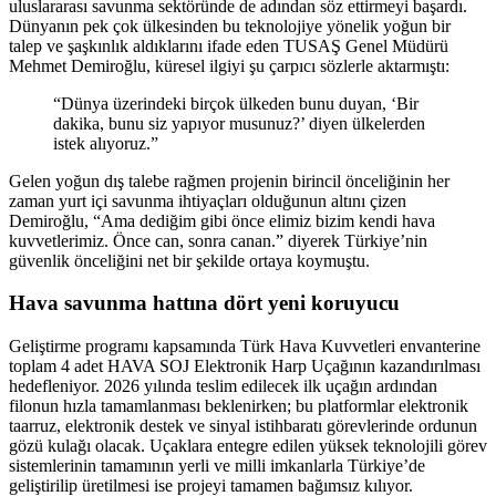
uluslararası savunma sektöründe de adından söz ettirmeyi başardı.
Dünyanın pek çok ülkesinden bu teknolojiye yönelik yoğun bir
talep ve şaşkınlık aldıklarını ifade eden TUSAŞ Genel Müdürü
Mehmet Demiroğlu, küresel ilgiyi şu çarpıcı sözlerle aktarmıştı:
“Dünya üzerindeki birçok ülkeden bunu duyan, ‘Bir
dakika, bunu siz yapıyor musunuz?’ diyen ülkelerden
istek alıyoruz.”
Gelen yoğun dış talebe rağmen projenin birincil önceliğinin her
zaman yurt içi savunma ihtiyaçları olduğunun altını çizen
Demiroğlu, “Ama dediğim gibi önce elimiz bizim kendi hava
kuvvetlerimiz. Önce can, sonra canan.” diyerek Türkiye’nin
güvenlik önceliğini net bir şekilde ortaya koymuştu.
Hava savunma hattına dört yeni koruyucu
Geliştirme programı kapsamında Türk Hava Kuvvetleri envanterine
toplam 4 adet HAVA SOJ Elektronik Harp Uçağının kazandırılması
hedefleniyor. 2026 yılında teslim edilecek ilk uçağın ardından
filonun hızla tamamlanması beklenirken; bu platformlar elektronik
taarruz, elektronik destek ve sinyal istihbaratı görevlerinde ordunun
gözü kulağı olacak. Uçaklara entegre edilen yüksek teknolojili görev
sistemlerinin tamamının yerli ve milli imkanlarla Türkiye’de
geliştirilip üretilmesi ise projeyi tamamen bağımsız kılıyor.