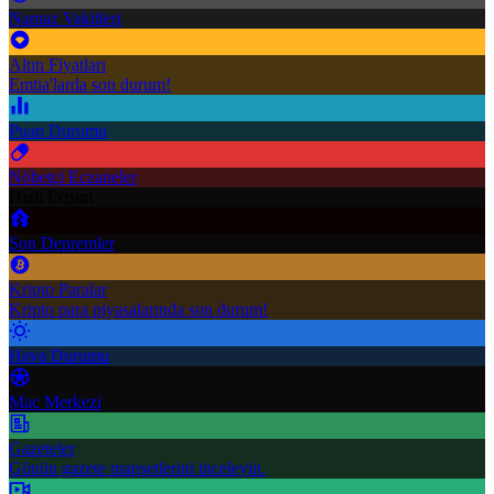
Namaz Vakitleri
Altın Fiyatları
Emtia'larda son durum!
Puan Durumu
Nöbetçi Eczaneler
Hızlı Erişim
Son Depremler
Kripto Paralar
Kripto para piyasalarında son durum!
Hava Durumu
Maç Merkezi
Gazeteler
Günün gazete manşetlerini inceleyin.