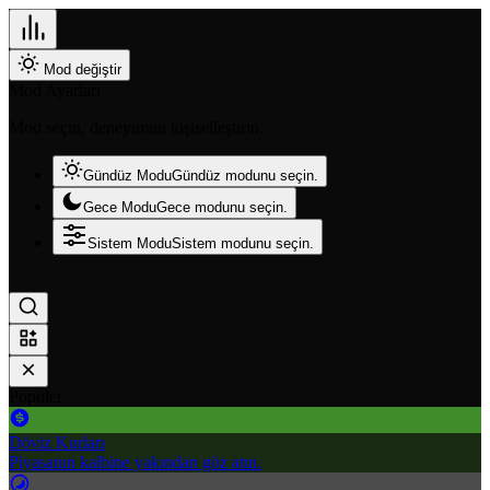
Mod değiştir
Mod Ayarları
Mod seçin, deneyimini kişiselleştirin.
Gündüz Modu
Gündüz modunu seçin.
Gece Modu
Gece modunu seçin.
Sistem Modu
Sistem modunu seçin.
Popüler
Döviz Kurları
Piyasanın kalbine yakından göz atın.