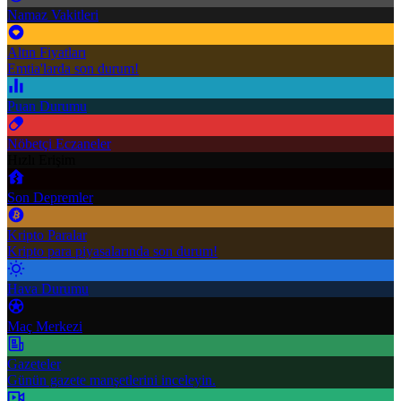
Namaz Vakitleri
Altın Fiyatları
Emtia'larda son durum!
Puan Durumu
Nöbetçi Eczaneler
Hızlı Erişim
Son Depremler
Kripto Paralar
Kripto para piyasalarında son durum!
Hava Durumu
Maç Merkezi
Gazeteler
Günün gazete manşetlerini inceleyin.