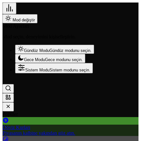
Mod değiştir
Mod Ayarları
Mod seçin, deneyimini kişiselleştirin.
Gündüz Modu
Gündüz modunu seçin.
Gece Modu
Gece modunu seçin.
Sistem Modu
Sistem modunu seçin.
Popüler
Döviz Kurları
Piyasanın kalbine yakından göz atın.