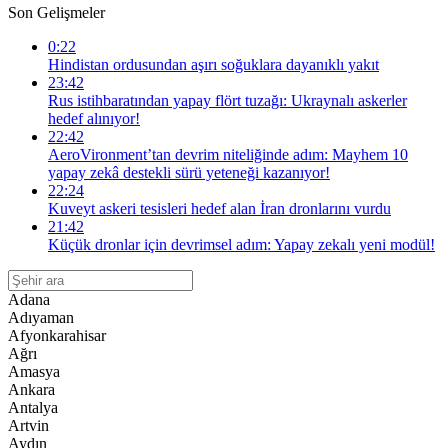
Son Gelişmeler
0:22
Hindistan ordusundan aşırı soğuklara dayanıklı yakıt
23:42
Rus istihbaratından yapay flört tuzağı: Ukraynalı askerler
hedef alınıyor!
22:42
AeroVironment’tan devrim niteliğinde adım: Mayhem 10
yapay zekâ destekli sürü yeteneği kazanıyor!
22:24
Kuveyt askeri tesisleri hedef alan İran dronlarını vurdu
21:42
Küçük dronlar için devrimsel adım: Yapay zekalı yeni modül!
Adana
Adıyaman
Afyonkarahisar
Ağrı
Amasya
Ankara
Antalya
Artvin
Aydın