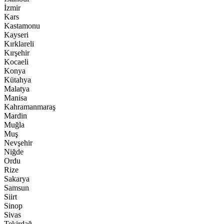
İzmir
Kars
Kastamonu
Kayseri
Kırklareli
Kırşehir
Kocaeli
Konya
Kütahya
Malatya
Manisa
Kahramanmaraş
Mardin
Muğla
Muş
Nevşehir
Niğde
Ordu
Rize
Sakarya
Samsun
Siirt
Sinop
Sivas
Tekirdağ