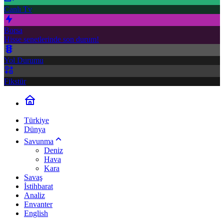
Canlı Tv
Borsa
Hisse senetlerinde son durum!
Yol Durumu
Fikstür
Türkiye
Dünya
Savunma
Deniz
Hava
Kara
Savaş
İstihbarat
Analiz
Envanter
English