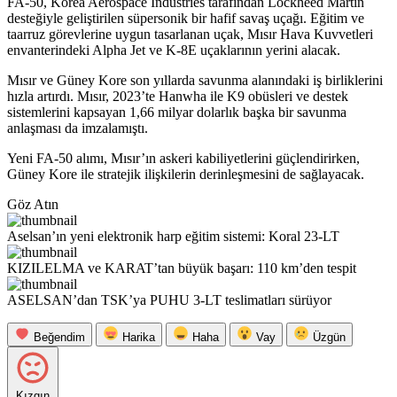
FA-50, Korea Aerospace Industries tarafından Lockheed Martin
desteğiyle geliştirilen süpersonik bir hafif savaş uçağı. Eğitim ve
taarruz görevlerine uygun tasarlanan uçak, Mısır Hava Kuvvetleri
envanterindeki Alpha Jet ve K-8E uçaklarının yerini alacak.
Mısır ve Güney Kore son yıllarda savunma alanındaki iş birliklerini
hızla artırdı. Mısır, 2023’te Hanwha ile K9 obüsleri ve destek
sistemlerini kapsayan 1,66 milyar dolarlık başka bir savunma
anlaşması da imzalamıştı.
Yeni FA-50 alımı, Mısır’ın askeri kabiliyetlerini güçlendirirken,
Güney Kore ile stratejik ilişkilerin derinleşmesini de sağlayacak.
Göz Atın
Aselsan’ın yeni elektronik harp eğitim sistemi: Koral 23-LT
KIZILELMA ve KARAT’tan büyük başarı: 110 km’den tespit
ASELSAN’dan TSK’ya PUHU 3-LT teslimatları sürüyor
Beğendim
Harika
Haha
Vay
Üzgün
Kızgın