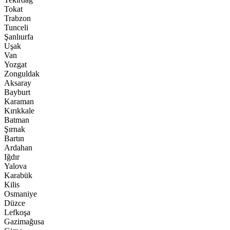
Tokat
Trabzon
Tunceli
Şanlıurfa
Uşak
Van
Yozgat
Zonguldak
Aksaray
Bayburt
Karaman
Kırıkkale
Batman
Şırnak
Bartın
Ardahan
Iğdır
Yalova
Karabük
Kilis
Osmaniye
Düzce
Lefkoşa
Gazimağusa