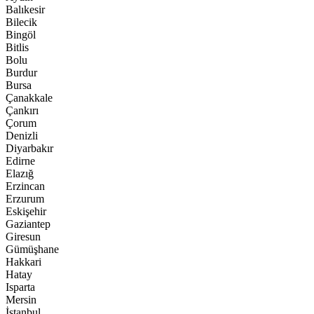
Balıkesir
Bilecik
Bingöl
Bitlis
Bolu
Burdur
Bursa
Çanakkale
Çankırı
Çorum
Denizli
Diyarbakır
Edirne
Elazığ
Erzincan
Erzurum
Eskişehir
Gaziantep
Giresun
Gümüşhane
Hakkari
Hatay
Isparta
Mersin
İstanbul