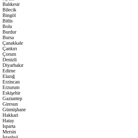
Balıkesir
Bilecik
Bingöl
Bitlis
Bolu
Burdur
Bursa
Çanakkale
Çankırı
Çorum
Denizli
Diyarbakır
Edirne
Elazığ
Erzincan
Erzurum
Eskişehir
Gaziantep
Giresun
Gümüşhane
Hakkari
Hatay
Isparta
Mersin
İstanbul