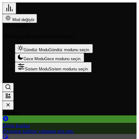
Mod değiştir
Mod Ayarları
Mod seçin, deneyimini kişiselleştirin.
Gündüz Modu
Gündüz modunu seçin.
Gece Modu
Gece modunu seçin.
Sistem Modu
Sistem modunu seçin.
Popüler
Döviz Kurları
Piyasanın kalbine yakından göz atın.