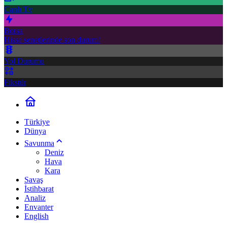
Canlı Tv
Borsa
Hisse senetlerinde son durum!
Yol Durumu
Fikstür
Türkiye
Dünya
Savunma
Deniz
Hava
Kara
Savaş
İstihbarat
Analiz
Envanter
English