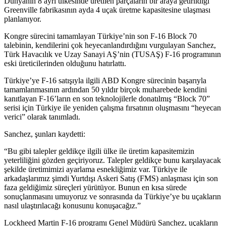
Dünyanın 8 ayrı ülkesinde üretilen parçaların bir araya getirildiği
Greenville fabrikasının ayda 4 uçak üretme kapasitesine ulaşması
planlanıyor.
Kongre sürecini tamamlayan Türkiye’nin son F-16 Block 70
talebinin, kendilerini çok heyecanlandırdığını vurgulayan Sanchez,
Türk Havacılık ve Uzay Sanayi AŞ’nin (TUSAŞ) F-16 programının
eski üreticilerinden olduğunu hatırlattı.
Türkiye’ye F-16 satışıyla ilgili ABD Kongre sürecinin başarıyla
tamamlanmasının ardından 50 yıldır birçok muharebede kendini
kanıtlayan F-16’ların en son teknolojilerle donatılmış “Block 70”
serisi için Türkiye ile yeniden çalışma fırsatının oluşmasını “heyecan
verici” olarak tanımladı.
Sanchez, şunları kaydetti:
“Bu gibi talepler geldikçe ilgili ülke ile üretim kapasitemizin
yeterliliğini gözden geçiriyoruz. Talepler geldikçe bunu karşılayacak
şekilde üretimimizi ayarlama esnekliğimiz var. Türkiye ile
arkadaşlarımız şimdi Yurtdışı Askeri Satış (FMS) anlaşması için son
faza geldiğimiz süreçleri yürütüyor. Bunun en kısa sürede
sonuçlanmasını umuyoruz ve sonrasında da Türkiye’ye bu uçakların
nasıl ulaştırılacağı konusunu konuşacağız.”
Lockheed Martin F-16 programı Genel Müdürü Sanchez, uçakların