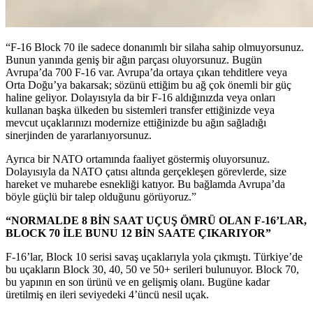
“F-16 Block 70 ile sadece donanımlı bir silaha sahip olmuyorsunuz.
Bunun yanında geniş bir ağın parçası oluyorsunuz. Bugün
Avrupa’da 700 F-16 var. Avrupa’da ortaya çıkan tehditlere veya
Orta Doğu’ya bakarsak; sözünü ettiğim bu ağ çok önemli bir güç
haline geliyor. Dolayısıyla da bir F-16 aldığınızda veya onları
kullanan başka ülkeden bu sistemleri transfer ettiğinizde veya
mevcut uçaklarınızı modernize ettiğinizde bu ağın sağladığı
sinerjinden de yararlanıyorsunuz.
Ayrıca bir NATO ortamında faaliyet göstermiş oluyorsunuz.
Dolayısıyla da NATO çatısı altında gerçekleşen görevlerde, size
hareket ve muharebe esnekliği katıyor. Bu bağlamda Avrupa’da
böyle güçlü bir talep olduğunu görüyoruz.”
“NORMALDE 8 BİN SAAT UÇUŞ ÖMRÜ OLAN F-16’LAR,
BLOCK 70 İLE BUNU 12 BİN SAATE ÇIKARIYOR”
F-16’lar, Block 10 serisi savaş uçaklarıyla yola çıkmıştı. Türkiye’de
bu uçakların Block 30, 40, 50 ve 50+ serileri bulunuyor. Block 70,
bu yapının en son ürünü ve en gelişmiş olanı. Bugüne kadar
üretilmiş en ileri seviyedeki 4’üncü nesil uçak.