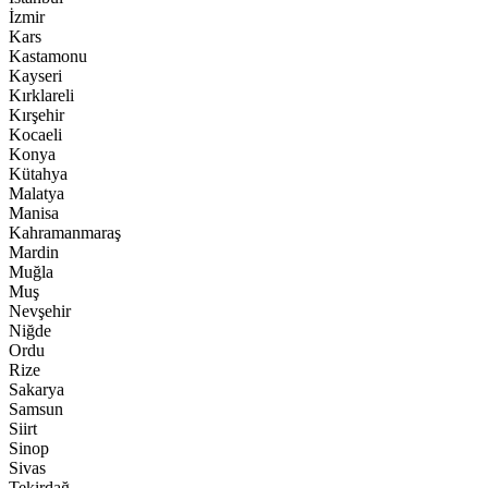
İzmir
Kars
Kastamonu
Kayseri
Kırklareli
Kırşehir
Kocaeli
Konya
Kütahya
Malatya
Manisa
Kahramanmaraş
Mardin
Muğla
Muş
Nevşehir
Niğde
Ordu
Rize
Sakarya
Samsun
Siirt
Sinop
Sivas
Tekirdağ