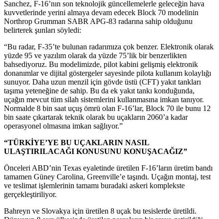
Sanchez, F-16’nın son teknolojik güncellemelerle geleceğin hava
kuvvetlerinde yerini almaya devam edecek Block 70 modelinin
Northrop Grumman SABR APG-83 radarına sahip olduğunu
belirterek şunları söyledi:
“Bu radar, F-35’te bulunan radarımıza çok benzer. Elektronik olarak
yüzde 95 ve yazılım olarak da yüzde 75’lik bir benzerlikten
bahsediyoruz. Bu modelimizde, pilot kabini gelişmiş elektronik
donanımlar ve dijital göstergeler sayesinde pilota kullanım kolaylığı
sunuyor. Daha uzun menzil için gövde üstü (CFT) yakıt tankları
taşıma yeteneğine de sahip. Bu da ek yakıt tankı konduğunda,
uçağın mevcut tüm silah sistemlerini kullanmasına imkan tanıyor.
Normalde 8 bin saat uçuş ömrü olan F-16’lar, Block 70 ile bunu 12
bin saate çıkartarak teknik olarak bu uçakların 2060’a kadar
operasyonel olmasına imkan sağlıyor.”
“TÜRKİYE’YE BU UÇAKLARIN NASIL
ULAŞTIRILACAĞI KONUSUNU KONUŞACAĞIZ”
Önceleri ABD’nin Texas eyaletinde üretilen F-16’ların üretim bandı
tamamen Güney Carolina, Greenville’e taşındı. Uçağın montaj, test
ve teslimat işlemlerinin tamamı buradaki askeri komplekste
gerçekleştiriliyor.
Bahreyn ve Slovakya için üretilen 8 uçak bu tesislerde üretildi.