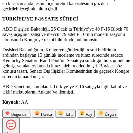
en kısa zamanda teslimi için üretim kapasitesinin gözden
geçirilebileceğinin altını çizdi.
TÜRKİYE’YE F-16 SATIŞ SÜRECİ
ABD Dışişleri Bakanlığı, 26 Ocak’ta Türkiye’ye 40 F-16 Block 70
savaş uçağının satışı ve mevcut 79 adet F-16’nın modernizasyonu
konusunda Kongreye resmi bildirimde bulunmuştu.
Dışişleri Bakanlığının, Kongreye gönderdiği resmi bildirimin
ardından başlayan 15 günlük inceleme ve itiraz sürecinde sadece
Kentucky Senatörü Rand Paul’ün Senatoya sunduğu itiraz gündeme
gelmiş, yapılan oylamada itiraz talebi reddedilmişti. Böylece söz
konusu tasarı, Senato Dış İlişkiler Komitesinden de geçerek Kongre
sürecini tamamlamıştı.
ABD yönetimi, son olarak Türkiye’ye F-16 satışıyla ilgili kabul ve
teklif mektuplarını Ankara’ya iletmişti.
Kaynak:
AA
Beğendim
Harika
Haha
Vay
Üzgün