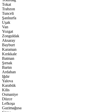
Tokat
Trabzon
Tunceli
Şanlıurfa
Uşak
Van
Yozgat
Zonguldak
Aksaray
Bayburt
Karaman
Kırıkkale
Batman
Şırnak
Bartın
Ardahan
Iğdır
Yalova
Karabük
Kilis
Osmaniye
Düzce
Lefkoşa
Gazimağusa