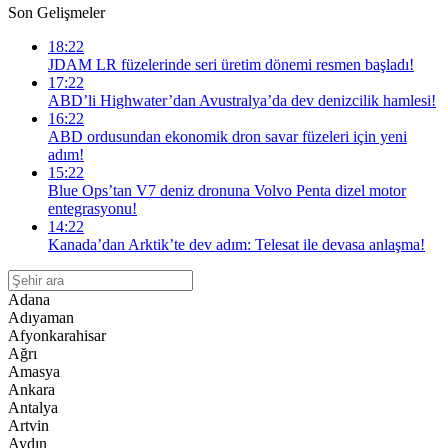
Son Gelişmeler
18:22
JDAM LR füzelerinde seri üretim dönemi resmen başladı!
17:22
ABD’li Highwater’dan Avustralya’da dev denizcilik hamlesi!
16:22
ABD ordusundan ekonomik dron savar füzeleri için yeni
adım!
15:22
Blue Ops’tan V7 deniz dronuna Volvo Penta dizel motor
entegrasyonu!
14:22
Kanada’dan Arktik’te dev adım: Telesat ile devasa anlaşma!
Adana
Adıyaman
Afyonkarahisar
Ağrı
Amasya
Ankara
Antalya
Artvin
Aydın