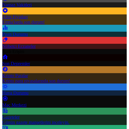
Namaz Vakitleri
Altın Fiyatları
Emtia'larda son durum!
Puan Durumu
Nöbetçi Eczaneler
Hızlı Erişim
Son Depremler
Kripto Paralar
Kripto para piyasalarında son durum!
Hava Durumu
Maç Merkezi
Gazeteler
Günün gazete manşetlerini inceleyin.