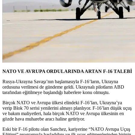
NATO VE AVRUPA ORDULARINDA ARTAN F-16 TALEBİ
Rusya-Ukrayna Savaşı’nın başlamasıyla F-16’ların, Ukrayna
ordusuna verilmesi de gündeme geldi. Ukraynalı pilotların ABD
tarafından eğitilmeye başlandığı haberlere konu olmuştu.
Birçok NATO ve Avrupa ülkesi elindeki F-16’ları, Ukrayna’ya
verip Blok 70 serisi yenilerini almayı planlıyor. F-16’ları düşük uçuş
ve bakım maliyetleri, hala birçok NATO ve Avrupa ülkesinin en
gözde hava muharebe aracı haline getiriyor.
Eski bir F-16 pilotu olan Sanchez, kariyerine “NATO Avrupa Uçuş
Eğitimi” programıyla başladığını ve ilk uçuş eğitmenlerinden birinin