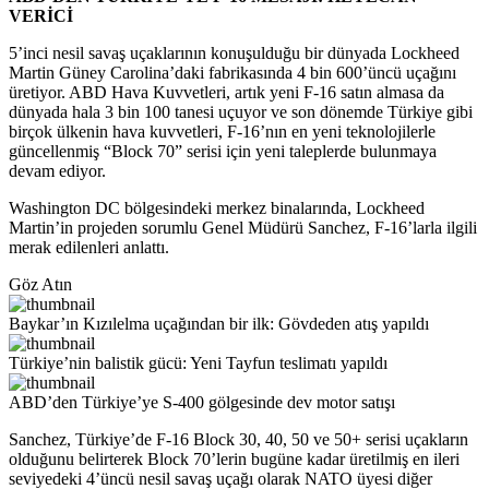
VERİCİ
5’inci nesil savaş uçaklarının konuşulduğu bir dünyada Lockheed
Martin Güney Carolina’daki fabrikasında 4 bin 600’üncü uçağını
üretiyor. ABD Hava Kuvvetleri, artık yeni F-16 satın almasa da
dünyada hala 3 bin 100 tanesi uçuyor ve son dönemde Türkiye gibi
birçok ülkenin hava kuvvetleri, F-16’nın en yeni teknolojilerle
güncellenmiş “Block 70” serisi için yeni taleplerde bulunmaya
devam ediyor.
Washington DC bölgesindeki merkez binalarında, Lockheed
Martin’in projeden sorumlu Genel Müdürü Sanchez, F-16’larla ilgili
merak edilenleri anlattı.
Göz Atın
Baykar’ın Kızılelma uçağından bir ilk: Gövdeden atış yapıldı
Türkiye’nin balistik gücü: Yeni Tayfun teslimatı yapıldı
ABD’den Türkiye’ye S-400 gölgesinde dev motor satışı
Sanchez, Türkiye’de F-16 Block 30, 40, 50 ve 50+ serisi uçakların
olduğunu belirterek Block 70’lerin bugüne kadar üretilmiş en ileri
seviyedeki 4’üncü nesil savaş uçağı olarak NATO üyesi diğer