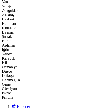
Van
Yozgat
Zonguldak
Aksaray
Bayburt
Karaman
Kırıkkale
Batman
Şırnak
Bartın
Ardahan
Iğdır
Yalova
Karabük
Kilis
Osmaniye
Düzce
Lefkoşa
Gazimağusa
Girne
Güzelyurt
İskele
Pristina
Haberler