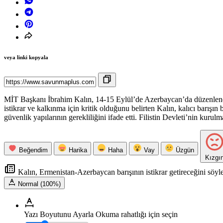
veya linki kopyala
MİT Başkanı İbrahim Kalın, 14-15 Eylül’de Azerbaycan’da düzenlenen
istikrar ve kalkınma için kritik olduğunu belirten Kalın, kalıcı barış
güvenlik yapılarının gerekliliğini ifade etti. Filistin Devleti’nin kuru
Beğendim
Harika
Haha
Vay
Üzgün
Kızgı
Kalın, Ermenistan-Azerbaycan barışının istikrar getireceğini söyl
Normal (100%)
Yazı Boyutunu Ayarla
Okuma rahatlığı için seçin