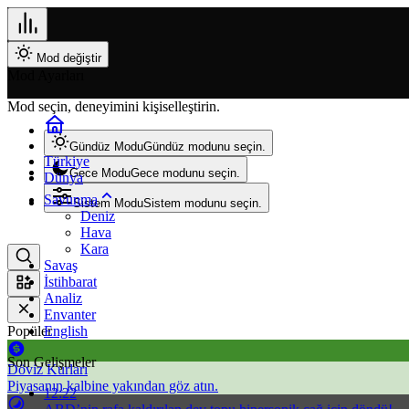
Mod değiştir
Mod Ayarları
Mod seçin, deneyimini kişiselleştirin.
Gündüz Modu
Gündüz modunu seçin.
Türkiye
Gece Modu
Gece modunu seçin.
Dünya
Savunma
Sistem Modu
Sistem modunu seçin.
Deniz
Hava
Kara
Savaş
İstihbarat
Analiz
Envanter
Popüler
English
Son Gelişmeler
Döviz Kurları
Piyasanın kalbine yakından göz atın.
12:22