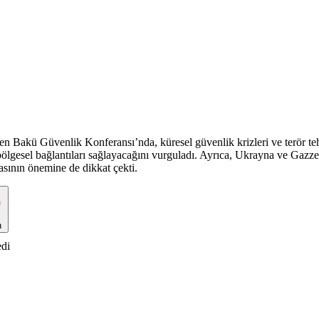
 Bakü Güvenlik Konferansı’nda, küresel güvenlik krizleri ve terör te
ın bölgesel bağlantıları sağlayacağını vurguladı. Ayrıca, Ukrayna ve Gaz
lmasının önemine de dikkat çekti.
n
edi