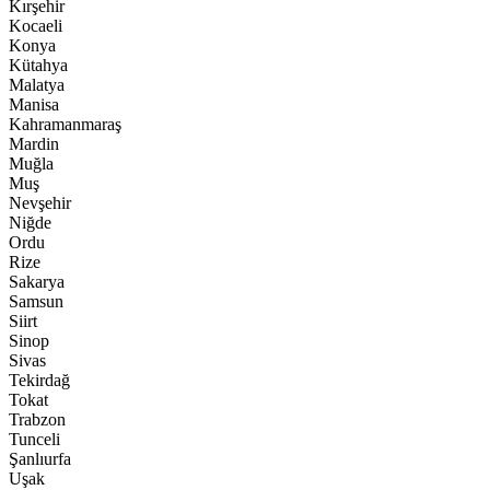
Kırşehir
Kocaeli
Konya
Kütahya
Malatya
Manisa
Kahramanmaraş
Mardin
Muğla
Muş
Nevşehir
Niğde
Ordu
Rize
Sakarya
Samsun
Siirt
Sinop
Sivas
Tekirdağ
Tokat
Trabzon
Tunceli
Şanlıurfa
Uşak