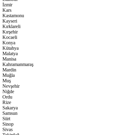
İzmir
Kars
Kastamonu
Kayseri
Kırklareli
Kırşehir
Kocaeli
Konya
Kütahya
Malatya
Manisa
Kahramanmaraş
Mardin
Muğla
Muş
Nevşehir
Niğde
Ordu
Rize
Sakarya
Samsun
Siirt
Sinop
Sivas
Tekirdağ