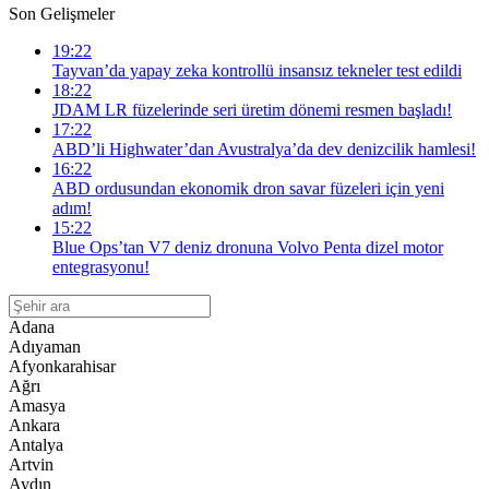
Son Gelişmeler
19:22
Tayvan’da yapay zeka kontrollü insansız tekneler test edildi
18:22
JDAM LR füzelerinde seri üretim dönemi resmen başladı!
17:22
ABD’li Highwater’dan Avustralya’da dev denizcilik hamlesi!
16:22
ABD ordusundan ekonomik dron savar füzeleri için yeni
adım!
15:22
Blue Ops’tan V7 deniz dronuna Volvo Penta dizel motor
entegrasyonu!
Adana
Adıyaman
Afyonkarahisar
Ağrı
Amasya
Ankara
Antalya
Artvin
Aydın