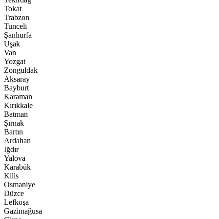
Tokat
Trabzon
Tunceli
Şanlıurfa
Uşak
Van
Yozgat
Zonguldak
Aksaray
Bayburt
Karaman
Kırıkkale
Batman
Şırnak
Bartın
Ardahan
Iğdır
Yalova
Karabük
Kilis
Osmaniye
Düzce
Lefkoşa
Gazimağusa