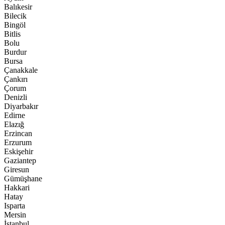
Balıkesir
Bilecik
Bingöl
Bitlis
Bolu
Burdur
Bursa
Çanakkale
Çankırı
Çorum
Denizli
Diyarbakır
Edirne
Elazığ
Erzincan
Erzurum
Eskişehir
Gaziantep
Giresun
Gümüşhane
Hakkari
Hatay
Isparta
Mersin
İstanbul