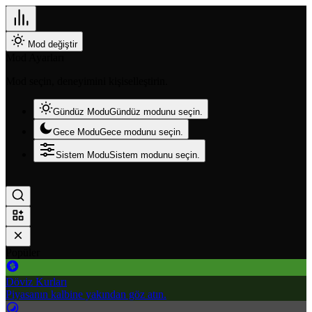
Mod değiştir
Mod Ayarları
Mod seçin, deneyimini kişiselleştirin.
Gündüz Modu
Gündüz modunu seçin.
Gece Modu
Gece modunu seçin.
Sistem Modu
Sistem modunu seçin.
Popüler
Döviz Kurları
Piyasanın kalbine yakından göz atın.