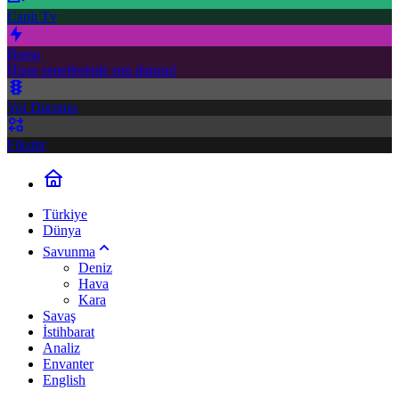
Canlı Tv
Borsa
Hisse senetlerinde son durum!
Yol Durumu
Fikstür
Türkiye
Dünya
Savunma
Deniz
Hava
Kara
Savaş
İstihbarat
Analiz
Envanter
English