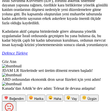
İsrail Savunma Kuvvetleri (IDF), zorunlu askerlik sistemine
dayanan yapısına rağmen, özellikle kara birliklerine yönelik gönüllü
katılım oranlarının düşmesi nedeniyle yeni düzenlemelere gitme
yoluna gitti. Bu kapsamda oluşturulan yeni muharebe taburunda
kadın askerlerin sayısının erkek askerlere kıyasla önemli ölçüde
fazla olduğu kaydedildi.
Kadınların aktif çatışma birimlerinde görev almasına yönelik
uygulamalar İsrail ordusunda geçmişten bu yana bulunsa da, bu
kadar büyük çaplı bir kadın taburunun kurulması, ordunun mevcut
insan kaynağı krizini yönetememesinin sonucu olarak yorumlanıyor.
Defence Türkiye
Göz Atın
JDAM LR füzelerinde seri üretim dönemi resmen başladı!
ABD ordusundan ekonomik dron savar füzeleri için yeni adım!
Kanada’dan Arktik’te dev adım: Telesat ile devasa anlaşma!
Beğendim
Harika
Haha
Vay
Üzgün