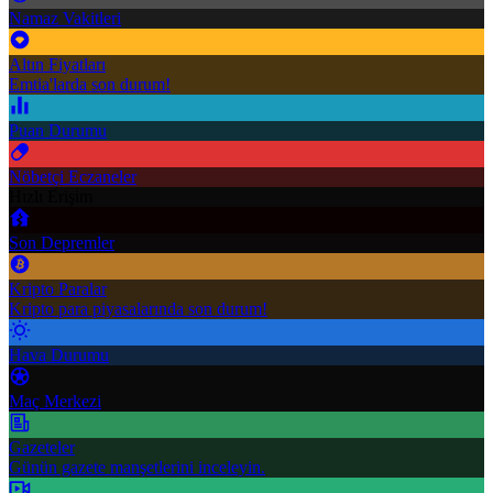
Namaz Vakitleri
Altın Fiyatları
Emtia'larda son durum!
Puan Durumu
Nöbetçi Eczaneler
Hızlı Erişim
Son Depremler
Kripto Paralar
Kripto para piyasalarında son durum!
Hava Durumu
Maç Merkezi
Gazeteler
Günün gazete manşetlerini inceleyin.