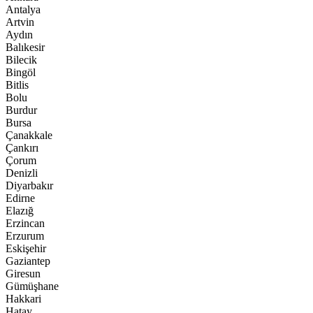
Antalya
Artvin
Aydın
Balıkesir
Bilecik
Bingöl
Bitlis
Bolu
Burdur
Bursa
Çanakkale
Çankırı
Çorum
Denizli
Diyarbakır
Edirne
Elazığ
Erzincan
Erzurum
Eskişehir
Gaziantep
Giresun
Gümüşhane
Hakkari
Hatay