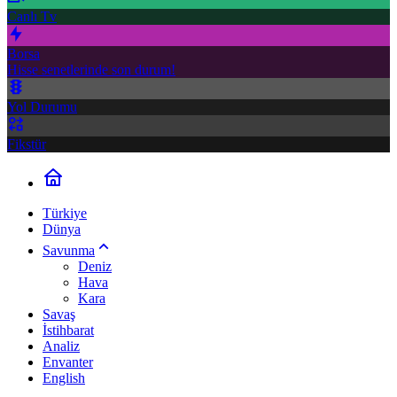
Canlı Tv
Borsa
Hisse senetlerinde son durum!
Yol Durumu
Fikstür
Türkiye
Dünya
Savunma
Deniz
Hava
Kara
Savaş
İstihbarat
Analiz
Envanter
English