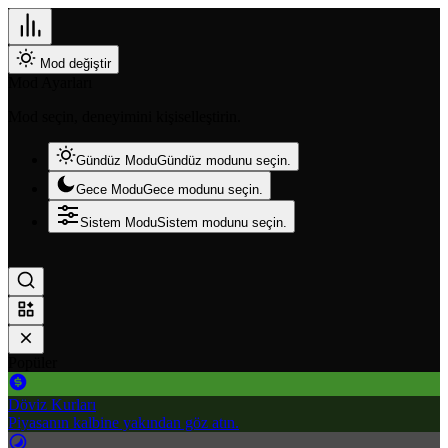
Mod değiştir
Mod Ayarları
Mod seçin, deneyimini kişiselleştirin.
Gündüz Modu
Gündüz modunu seçin.
Gece Modu
Gece modunu seçin.
Sistem Modu
Sistem modunu seçin.
Popüler
Döviz Kurları
Piyasanın kalbine yakından göz atın.