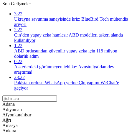
Son Gelişmeler
3:22
Ukrayna savunma sanayisinde kriz: BlueBird Tech mühendis
arıyor!
2:22
Çin’den yapay zeka hamlesi: ABD modelleri askeri alanda
kullanılıyor
1:22
ABD ordusundan güvenilir yapay zeka için 115 milyon
dolarlık adım
0:22
Askerlerdeki görünmeyen tehlike: Avustralya’dan dev
araştırma!
23:22
Pakistan ordusu WhatsApp yerine Çin yapımı WeChat’e
geçiyor
Adana
Adıyaman
Afyonkarahisar
Ağrı
Amasya
Ankara