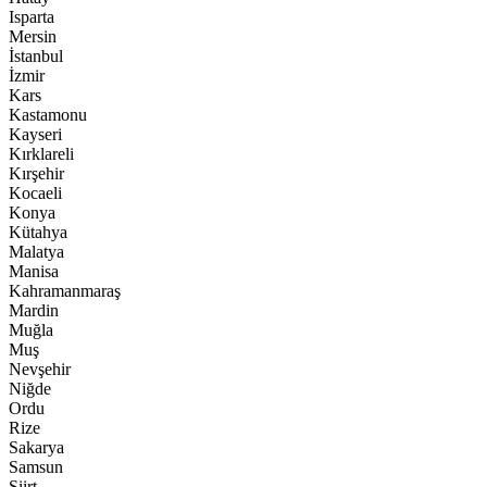
Isparta
Mersin
İstanbul
İzmir
Kars
Kastamonu
Kayseri
Kırklareli
Kırşehir
Kocaeli
Konya
Kütahya
Malatya
Manisa
Kahramanmaraş
Mardin
Muğla
Muş
Nevşehir
Niğde
Ordu
Rize
Sakarya
Samsun
Siirt