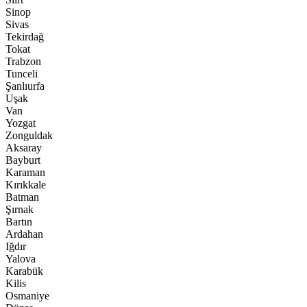
Sinop
Sivas
Tekirdağ
Tokat
Trabzon
Tunceli
Şanlıurfa
Uşak
Van
Yozgat
Zonguldak
Aksaray
Bayburt
Karaman
Kırıkkale
Batman
Şırnak
Bartın
Ardahan
Iğdır
Yalova
Karabük
Kilis
Osmaniye