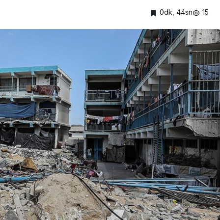
0dk, 44sn
15