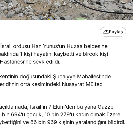
Paylaş
, İsrail ordusu Han Yunus’un Huzaa beldesine
aldırıda 1 kişi hayatını kaybetti ve birçok kişi
Hastanesi’ne sevk edildi.
ze kentinin doğusundaki Şucaiyye Mahallesi’nde
ridi’nin orta kesimindeki Nusayrat Mülteci
 açıklamada, İsrail’in 7 Ekim’den bu yana Gazze
15 bin 694’ü çocuk, 10 bin 279’u kadın olmak üzere
ybettiğini ve 86 bin 969 kişinin yaralandığını bildirdi.