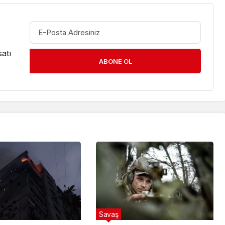
atı
ABONE OL
Savaş