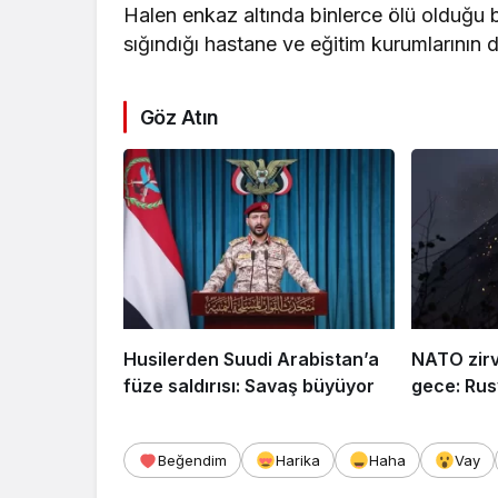
Halen enkaz altında binlerce ölü olduğu bel
sığındığı hastane ve eğitim kurumlarının d
Göz Atın
Husilerden Suudi Arabistan’a
NATO zirv
füze saldırısı: Savaş büyüyor
gece: Rusy
Beğendim
Harika
Haha
Vay