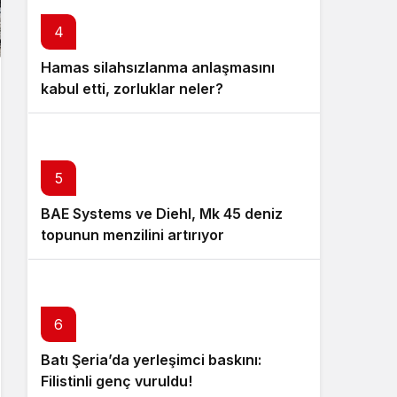
4
Hamas silahsızlanma anlaşmasını
kabul etti, zorluklar neler?
5
BAE Systems ve Diehl, Mk 45 deniz
topunun menzilini artırıyor
6
Batı Şeria’da yerleşimci baskını:
7
Filistinli genç vuruldu!
Modern orduların sinir sistemi: C4ISR
8