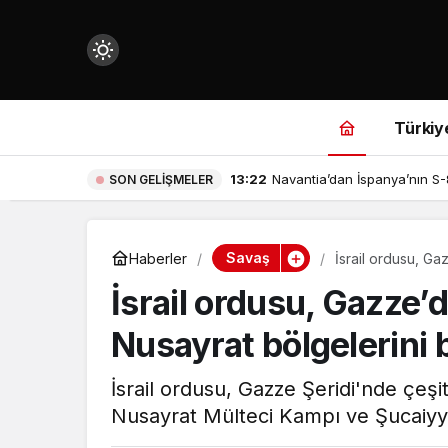
Mod
değiştir
Türkiy
13:22
Navantia’dan İspanya’nın S-82
SON GELIŞMELER
çin.
Savaş
Haberler
İsrail ordusu, G
İsrail ordusu, Gazze
n.
Nusayrat bölgelerini
in.
İsrail ordusu, Gazze Şeridi'nde çeşi
Nusayrat Mülteci Kampı ve Şucaiyye