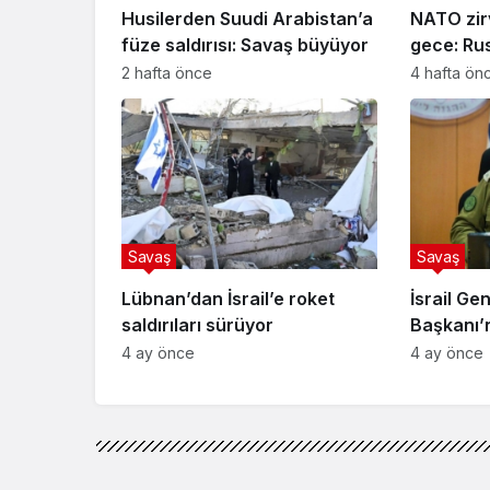
Husilerden Suudi Arabistan’a
NATO zirv
füze saldırısı: Savaş büyüyor
gece: Ru
saldırılar
2 hafta önce
4 hafta ön
Savaş
Savaş
Lübnan’dan İsrail’e roket
İsrail G
saldırıları sürüyor
Başkanı’n
uyarı
4 ay önce
4 ay önce