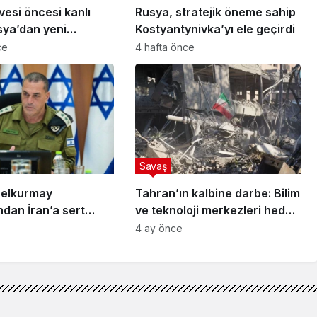
esi öncesi kanlı
Rusya, stratejik öneme sahip
sya’dan yeni
Kostyantynivka’yı ele geçirdi
ce
4 hafta önce
Savaş
enelkurmay
Tahran’ın kalbine darbe: Bilim
dan İran’a sert
ve teknoloji merkezleri hedef
alındı
4 ay önce