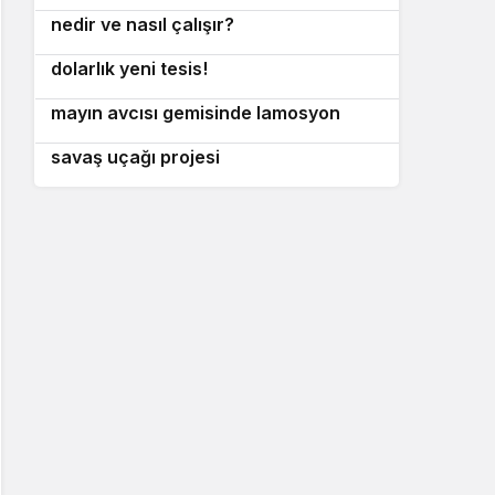
nedir ve nasıl çalışır?
B-21 Raider birlikleri için 39,9 milyon
9
dolarlık yeni tesis!
İtalyan Donanması için ikinci nesil
10
mayın avcısı gemisinde lamosyon
İsrail f-35 esinli yeni nesil pilotsuz
aşaması!
savaş uçağı projesi