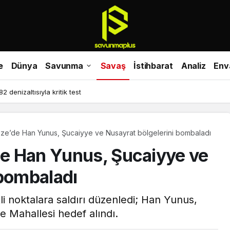
e
Dünya
Savunma
Savaş
İstihbarat
Analiz
Env
 denizaltısıyla kritik test
azze’de Han Yunus, Şucaiyye ve Nusayrat bölgelerini bombaladı
’de Han Yunus, Şucaiyye ve
 bombaladı
tli noktalara saldırı düzenledi; Han Yunus,
 Mahallesi hedef alındı.