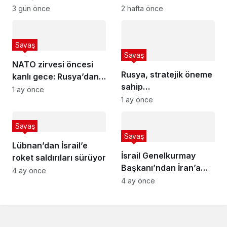
300V sistemini vurdu!
saldırısı: Savaş
3 gün önce
2 hafta önce
büyüyor
Savaş
Savaş
NATO zirvesi öncesi
Rusya, stratejik öneme
kanlı gece: Rusya’dan
sahip
yeni saldırılar
1 ay önce
Kostyantynivka’yı ele
1 ay önce
geçirdi
Savaş
Savaş
Lübnan’dan İsrail’e
İsrail Genelkurmay
roket saldırıları sürüyor
Başkanı’ndan İran’a
4 ay önce
sert uyarı
4 ay önce