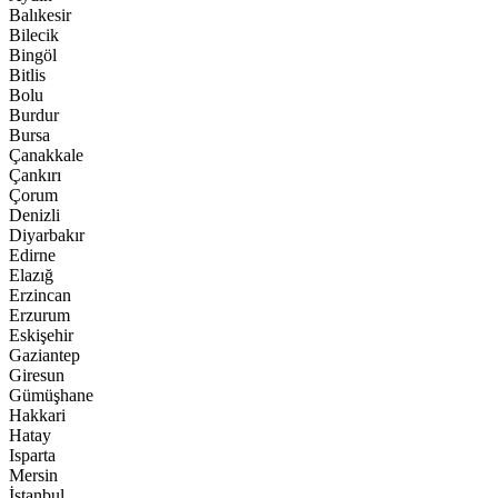
Balıkesir
Bilecik
Bingöl
Bitlis
Bolu
Burdur
Bursa
Çanakkale
Çankırı
Çorum
Denizli
Diyarbakır
Edirne
Elazığ
Erzincan
Erzurum
Eskişehir
Gaziantep
Giresun
Gümüşhane
Hakkari
Hatay
Isparta
Mersin
İstanbul