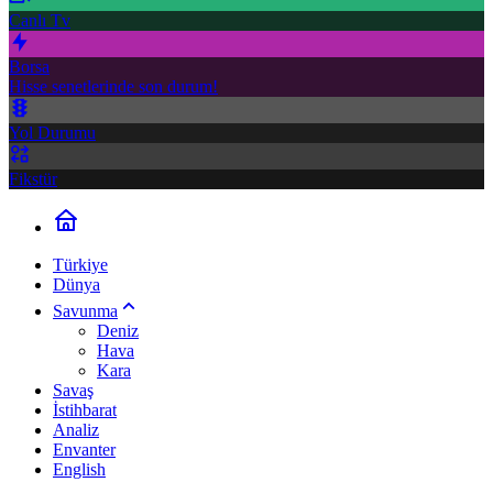
Canlı Tv
Borsa
Hisse senetlerinde son durum!
Yol Durumu
Fikstür
Türkiye
Dünya
Savunma
Deniz
Hava
Kara
Savaş
İstihbarat
Analiz
Envanter
English