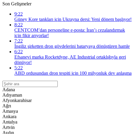
Son Gelişmeler
9:22
Güney Kore tankları için Ukrayna dersi: Yeni dönem başlıyor!
8:22
CENTCOM’dan personeline e-posta: İran’ı cezalandırmak
için fikir arıyorlar!
7:22
İngiliz şirketten dron gövdelerini bataryaya dönüştüren hamle
6:22
Efsanevi marka Rocketdyne, AE Industrial ortaklığıyla geri
dönüyor!
5:22
ABD ordusundan dron tespiti için 100 milyonluk dev anlaşma
Adana
Adıyaman
Afyonkarahisar
Ağrı
Amasya
Ankara
Antalya
Artvin
Aydın