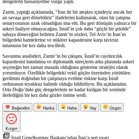
dengelerin hassasiyetine vurgu yaptı.
Zamir, yaptığı açıklamada, “İran ile bir ateşkes içindeyiz ancak her
an savaşa geri dönebiliriz” ifadelerini kullanarak, olası bir çatışma
senaryosunun uzak olmadığını ima etti. Bu geri dönüşün yalnızca bir
askeri faaliyet olmayacağını, İsrail’in çok daha “güçlü bir şekilde”
sahaya döneceğini belirten Zamir’in sözleri, Tel Aviv’in İran’ın
bölgedeki hamlelerine ve nükleer kapasitesine karşı tavizsiz
tutumunu bir kez daha tescilledi.
Savunma analistleri, Zamir’in bu çıkışını, İsrail’in caydırıcılık
kapasitesini hatırlatma ve diplomatik süreçlerin arka planında askeri
seçeneğin her zaman masada olduğunu gösterme stratejisi olarak
yorumluyor. Özellikle bölgedeki vekil güçler üzerinden yürütülen
gerilimin doğrudan bir çatışmaya evrilme riskine karşı İsrail
ordusunun teyakkuz halinde olduğu bildiriliyor. Bu açıklamalar,
Orta Doğu’daki güç dengelerinin ne kadar kırılgan bir zeminde
ilerlediğini bir kez daha gözler önüne serdi.
Beğendim
Harika
Haha
Vay
Üzgün
Kızgın
İsrail Genelkurmay Başkanı’ndan İran’a sert uyarı