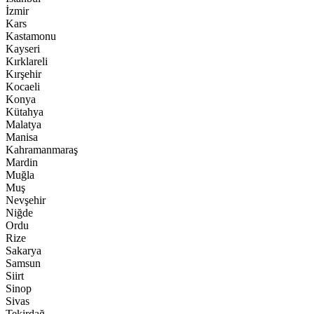
İzmir
Kars
Kastamonu
Kayseri
Kırklareli
Kırşehir
Kocaeli
Konya
Kütahya
Malatya
Manisa
Kahramanmaraş
Mardin
Muğla
Muş
Nevşehir
Niğde
Ordu
Rize
Sakarya
Samsun
Siirt
Sinop
Sivas
Tekirdağ