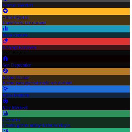
Namaz Vakitleri
Altın Fiyatları
Emtia'larda son durum!
Puan Durumu
Nöbetçi Eczaneler
Hızlı Erişim
Son Depremler
Kripto Paralar
Kripto para piyasalarında son durum!
Hava Durumu
Maç Merkezi
Gazeteler
Günün gazete manşetlerini inceleyin.