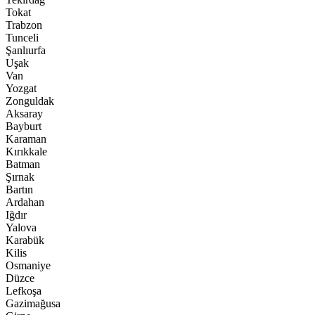
Tokat
Trabzon
Tunceli
Şanlıurfa
Uşak
Van
Yozgat
Zonguldak
Aksaray
Bayburt
Karaman
Kırıkkale
Batman
Şırnak
Bartın
Ardahan
Iğdır
Yalova
Karabük
Kilis
Osmaniye
Düzce
Lefkoşa
Gazimağusa