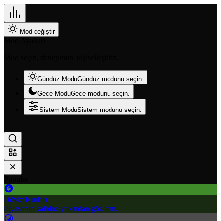
Mod değiştir
Mod Ayarları
Mod seçin, deneyimini kişiselleştirin.
Gündüz Modu
Gündüz modunu seçin.
Gece Modu
Gece modunu seçin.
Sistem Modu
Sistem modunu seçin.
Popüler
Döviz Kurları
Piyasanın kalbine yakından göz atın.