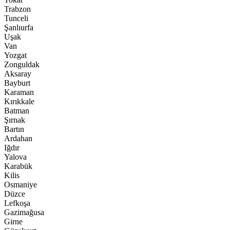
Trabzon
Tunceli
Şanlıurfa
Uşak
Van
Yozgat
Zonguldak
Aksaray
Bayburt
Karaman
Kırıkkale
Batman
Şırnak
Bartın
Ardahan
Iğdır
Yalova
Karabük
Kilis
Osmaniye
Düzce
Lefkoşa
Gazimağusa
Girne