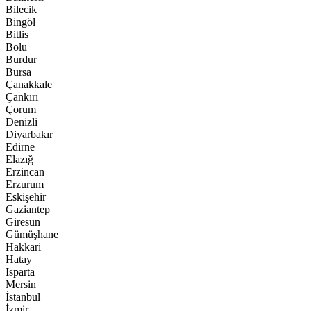
Bilecik
Bingöl
Bitlis
Bolu
Burdur
Bursa
Çanakkale
Çankırı
Çorum
Denizli
Diyarbakır
Edirne
Elazığ
Erzincan
Erzurum
Eskişehir
Gaziantep
Giresun
Gümüşhane
Hakkari
Hatay
Isparta
Mersin
İstanbul
İzmir