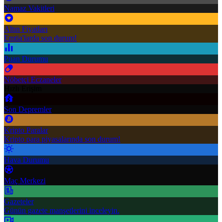
Namaz Vakitleri
Altın Fiyatları
Emtia'larda son durum!
Puan Durumu
Nöbetçi Eczaneler
Hızlı Erişim
Son Depremler
Kripto Paralar
Kripto para piyasalarında son durum!
Hava Durumu
Maç Merkezi
Gazeteler
Günün gazete manşetlerini inceleyin.