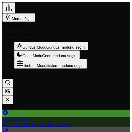
Mod değiştir
Mod Ayarları
Mod seçin, deneyimini kişiselleştirin.
Gündüz Modu
Gündüz modunu seçin.
Gece Modu
Gece modunu seçin.
Sistem Modu
Sistem modunu seçin.
Popüler
Döviz Kurları
Piyasanın kalbine yakından göz atın.