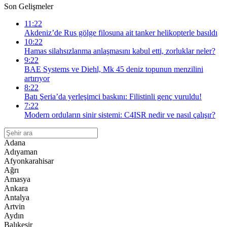
Son Gelişmeler
11:22
Akdeniz’de Rus gölge filosuna ait tanker helikopterle basıldı
10:22
Hamas silahsızlanma anlaşmasını kabul etti, zorluklar neler?
9:22
BAE Systems ve Diehl, Mk 45 deniz topunun menzilini
artırıyor
8:22
Batı Şeria’da yerleşimci baskını: Filistinli genç vuruldu!
7:22
Modern orduların sinir sistemi: C4ISR nedir ve nasıl çalışır?
Adana
Adıyaman
Afyonkarahisar
Ağrı
Amasya
Ankara
Antalya
Artvin
Aydın
Balıkesir