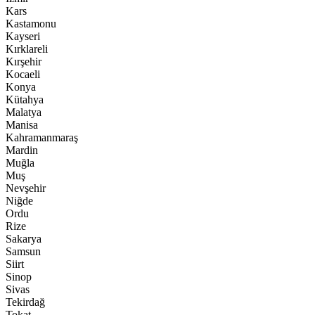
Kars
Kastamonu
Kayseri
Kırklareli
Kırşehir
Kocaeli
Konya
Kütahya
Malatya
Manisa
Kahramanmaraş
Mardin
Muğla
Muş
Nevşehir
Niğde
Ordu
Rize
Sakarya
Samsun
Siirt
Sinop
Sivas
Tekirdağ
Tokat