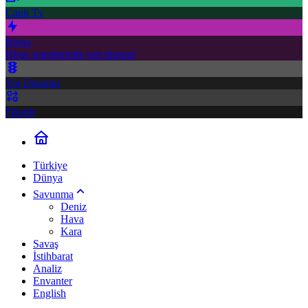
Canlı Tv
Borsa
Hisse senetlerinde son durum!
Yol Durumu
Fikstür
Türkiye
Dünya
Savunma
Deniz
Hava
Kara
Savaş
İstihbarat
Analiz
Envanter
English