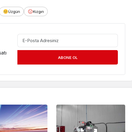
Üzgün
Kızgın
atı
ABONE OL