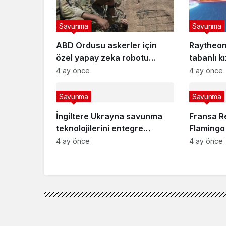
Savunma
Savunma
ABD Ordusu askerler için
Raytheon’
özel yapay zeka robotu
tabanlı k
“VictorBot”u tanıttı
4 ay önce
4 ay önce
Savunma
Savunma
İngiltere Ukrayna savunma
Fransa Re
teknolojilerini entegre
Flamingo
edecek
geliştire
4 ay önce
4 ay önce