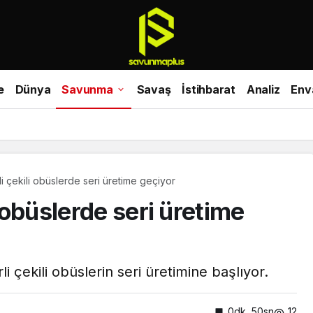
e
Dünya
Savunma
Savaş
İstihbarat
Analiz
Env
güç: 470 milyon dolarlık adım!
li çekili obüslerde seri üretime geçiyor
i obüslerde seri üretime
rli çekili obüslerin seri üretimine başlıyor.
0dk, 50sn
12