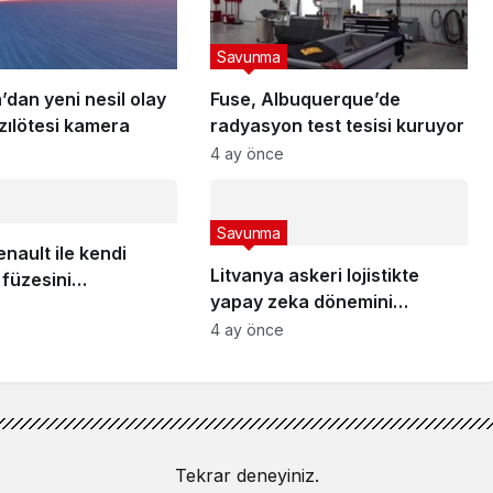
Savunma
dan yeni nesil olay
Fuse, Albuquerque’de
ızılötesi kamera
radyasyon test tesisi kuruyor
4 ay önce
Savunma
nault ile kendi
Litvanya askeri lojistikte
 füzesini
yapay zeka dönemini
cek
başlatıyor
4 ay önce
Tekrar deneyiniz.