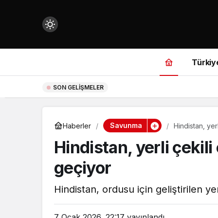
Mod
değiştir
Türkiy
12:42
ABD askeri üslerine nükleer 
SON GELIŞMELER
çin.
Savunma
Haberler
Hindistan, yer
Hindistan, yerli çekil
n.
geçiyor
in.
Hindistan, ordusu için geliştirilen ye
7 Ocak 2026, 22:17
yayınlandı