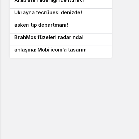
Litvanya ve Filipinler’den ortak adım:
8
Ukrayna tecrübesi denizde!
Hindistan ordusunda yeni dönem: İlk
9
askeri tıp departmanı!
Tayland’dan denizlerde güç gösterisi:
10
BrahMos füzeleri radarında!
İsrail’den otonom sistemler için kritik
anlaşma: Mobilicom’a tasarım
sözleşmesi!