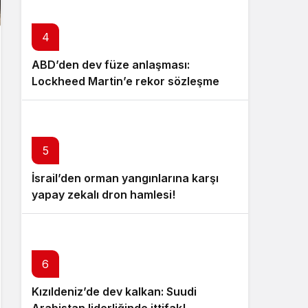
4
ABD’den dev füze anlaşması:
Lockheed Martin’e rekor sözleşme
5
İsrail’den orman yangınlarına karşı
yapay zekalı dron hamlesi!
6
Kızıldeniz’de dev kalkan: Suudi
7
Arabistan liderliğinde ittifak!