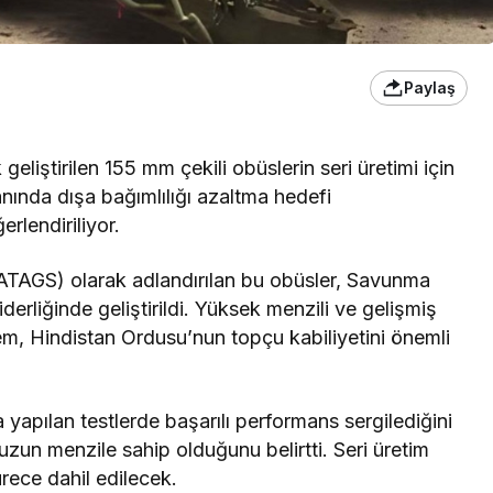
Paylaş
eliştirilen 155 mm çekili obüslerin seri üretimi için
nında dışa bağımlılığı azaltma hedefi
rlendiriliyor.
TAGS) olarak adlandırılan bu obüsler, Savunma
erliğinde geliştirildi. Yüksek menzili ve gelişmiş
em, Hindistan Ordusu’nun topçu kabiliyetini önemli
da yapılan testlerde başarılı performans sergilediğini
zun menzile sahip olduğunu belirtti. Seri üretim
rece dahil edilecek.