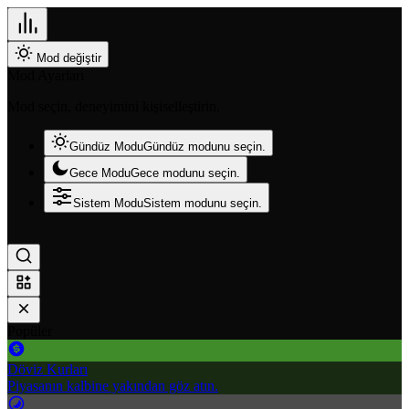
Mod değiştir
Mod Ayarları
Mod seçin, deneyimini kişiselleştirin.
Gündüz Modu
Gündüz modunu seçin.
Gece Modu
Gece modunu seçin.
Sistem Modu
Sistem modunu seçin.
Popüler
Döviz Kurları
Piyasanın kalbine yakından göz atın.