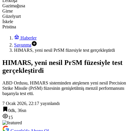
Lefkoşa
Gazimağusa
Girne
Güzelyurt
İskele
Pristina
Haberler
Savunma
HIMARS, yeni nesil PrSM füzesiyle test gerçekleştirdi
HIMARS, yeni nesil PrSM füzesiyle test
gerçekleştirdi
ABD Ordusu, HIMARS sisteminden ateşlenen yeni nesil Precision
Strike Missile (PrSM) füzesinin genişletilmiş menzil performansını
başarıyla test etti.
7 Ocak 2026, 22:17
yayınlandı
0dk, 36sn
15
Google'da Abone Ol