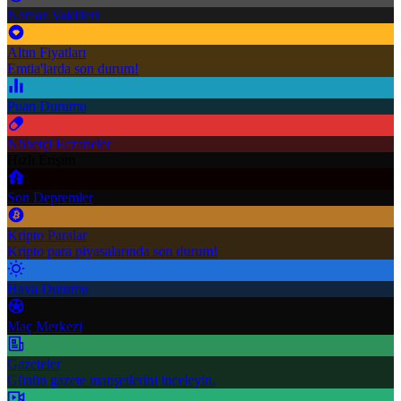
Namaz Vakitleri
Altın Fiyatları
Emtia'larda son durum!
Puan Durumu
Nöbetçi Eczaneler
Hızlı Erişim
Son Depremler
Kripto Paralar
Kripto para piyasalarında son durum!
Hava Durumu
Maç Merkezi
Gazeteler
Günün gazete manşetlerini inceleyin.