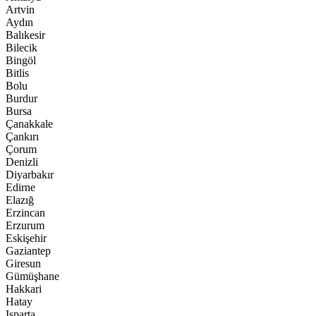
Artvin
Aydın
Balıkesir
Bilecik
Bingöl
Bitlis
Bolu
Burdur
Bursa
Çanakkale
Çankırı
Çorum
Denizli
Diyarbakır
Edirne
Elazığ
Erzincan
Erzurum
Eskişehir
Gaziantep
Giresun
Gümüşhane
Hakkari
Hatay
Isparta