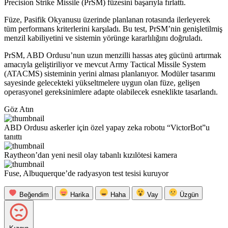
Precision Strike Missile (PrSM) füzesini başarıyla fırlattı.
Füze, Pasifik Okyanusu üzerinde planlanan rotasında ilerleyerek
tüm performans kriterlerini karşıladı. Bu test, PrSM’nin genişletilmiş
menzil kabiliyetini ve sistemin yörünge kararlılığını doğruladı.
PrSM, ABD Ordusu’nun uzun menzilli hassas ateş gücünü artırmak
amacıyla geliştiriliyor ve mevcut Army Tactical Missile System
(ATACMS) sisteminin yerini alması planlanıyor. Modüler tasarımı
sayesinde gelecekteki yükseltmelere uygun olan füze, gelişen
operasyonel gereksinimlere adapte olabilecek esneklikte tasarlandı.
Göz Atın
ABD Ordusu askerler için özel yapay zeka robotu “VictorBot”u
tanıttı
Raytheon’dan yeni nesil olay tabanlı kızılötesi kamera
Fuse, Albuquerque’de radyasyon test tesisi kuruyor
Beğendim
Harika
Haha
Vay
Üzgün