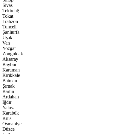
Sivas
Tekirdağ
Tokat
Trabzon
Tunceli
Şanlıurfa
Uşak
Van
Yozgat
Zonguldak
Aksaray
Bayburt
Karaman
Kırıkkale
Batman
Şırnak
Bartın
Ardahan
Iğdır
Yalova
Karabük
Kilis
Osmaniye
Düzce