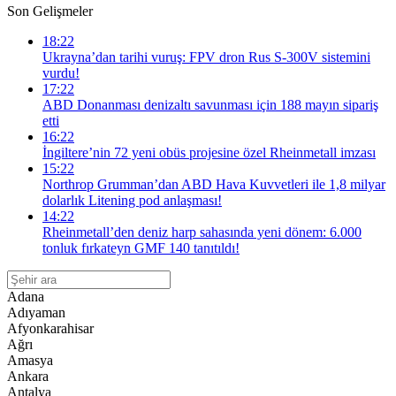
Son Gelişmeler
18:22
Ukrayna’dan tarihi vuruş: FPV dron Rus S-300V sistemini
vurdu!
17:22
ABD Donanması denizaltı savunması için 188 mayın sipariş
etti
16:22
İngiltere’nin 72 yeni obüs projesine özel Rheinmetall imzası
15:22
Northrop Grumman’dan ABD Hava Kuvvetleri ile 1,8 milyar
dolarlık Litening pod anlaşması!
14:22
Rheinmetall’den deniz harp sahasında yeni dönem: 6.000
tonluk fırkateyn GMF 140 tanıtıldı!
Adana
Adıyaman
Afyonkarahisar
Ağrı
Amasya
Ankara
Antalya