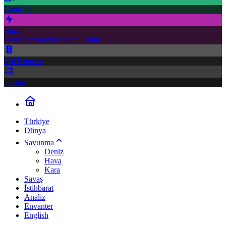
Canlı Tv
Borsa
Hisse senetlerinde son durum!
Yol Durumu
Fikstür
Türkiye
Dünya
Savunma
Deniz
Hava
Kara
Savaş
İstihbarat
Analiz
Envanter
English