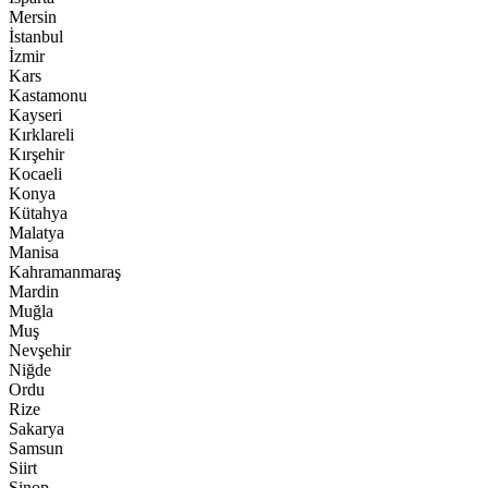
Mersin
İstanbul
İzmir
Kars
Kastamonu
Kayseri
Kırklareli
Kırşehir
Kocaeli
Konya
Kütahya
Malatya
Manisa
Kahramanmaraş
Mardin
Muğla
Muş
Nevşehir
Niğde
Ordu
Rize
Sakarya
Samsun
Siirt
Sinop