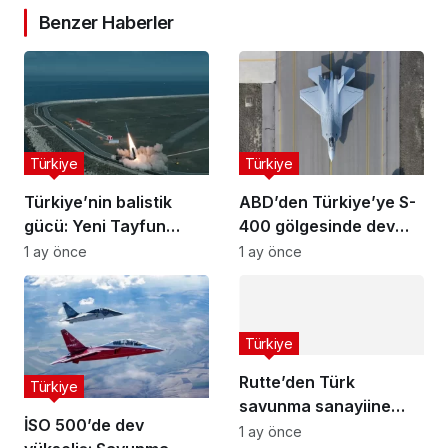
Benzer Haberler
Türkiye
Türkiye
Türkiye’nin balistik
ABD’den Türkiye’ye S-
gücü: Yeni Tayfun
400 gölgesinde dev
teslimatı yapıldı
motor satışı
1 ay önce
1 ay önce
Türkiye
Rutte’den Türk
Türkiye
savunma sanayiine
İSO 500’de dev
övgü: Büyük fırsat
1 ay önce