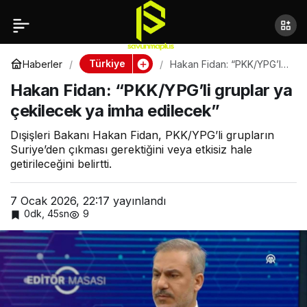
Hakan Fidan:
“PKK/YPG’li gruplar ya
Türkiye
Haberler
Hakan Fidan: “PKK/YPG’li
gruplar ya çekilecek ya
Hakan Fidan: “PKK/YPG’li gruplar ya
imha edilecek”
çekilecek ya imha
çekilecek ya imha edilecek”
edilecek”
Dışişleri Bakanı Hakan Fidan, PKK/YPG’li grupların
Suriye’den çıkması gerektiğini veya etkisiz hale
getirileceğini belirtti.
7 Ocak 2026, 22:17
yayınlandı
0dk, 45sn
9