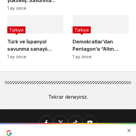
yükseliş: Savunma
kapıda
sanayisi uçuşa geçti
1 ay önce
Türkiye
Türkiye
Türk ve İspanyol
Demokratlar’dan
savunma sanayii
Pentagon’a “Altın
güçlerini birleştiriyor
Kubbe” sorgusu
1 ay önce
1 ay önce
Tekrar deneyiniz.