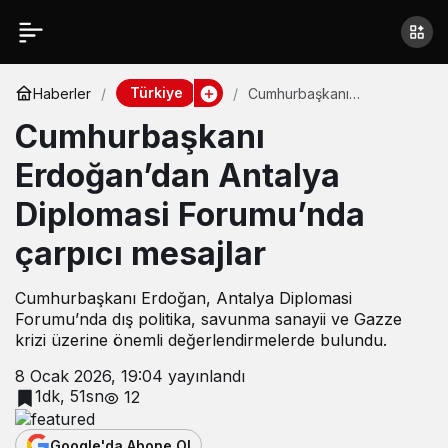
Türkiye
Haberler
Cumhurbaşkanı
Erdoğan’dan Antalya
Cumhurbaşkanı
Diplomasi Forumu’nda
çarpıcı mesajlar
Erdoğan’dan Antalya
Diplomasi Forumu’nda
çarpıcı mesajlar
Cumhurbaşkanı Erdoğan, Antalya Diplomasi
Forumu’nda dış politika, savunma sanayii ve Gazze
krizi üzerine önemli değerlendirmelerde bulundu.
8 Ocak 2026, 19:04
yayınlandı
1dk, 51sn
12
Google'da Abone Ol