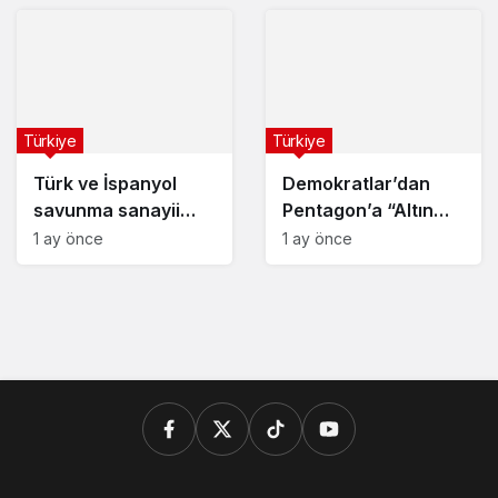
Türkiye
Türkiye
Türk ve İspanyol
Demokratlar’dan
savunma sanayii
Pentagon’a “Altın
güçlerini birleştiriyor
Kubbe” sorgusu
1 ay önce
1 ay önce