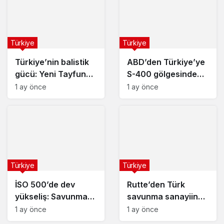
Türkiye
Türkiye
Türkiye’nin balistik
ABD’den Türkiye’ye
gücü: Yeni Tayfun
S-400 gölgesinde
teslimatı yapıldı
dev motor satışı
1 ay önce
1 ay önce
Türkiye
Türkiye
İSO 500’de dev
Rutte’den Türk
yükseliş: Savunma
savunma sanayiine
sanayisi uçuşa geçti
övgü: Büyük fırsat
1 ay önce
1 ay önce
kapıda