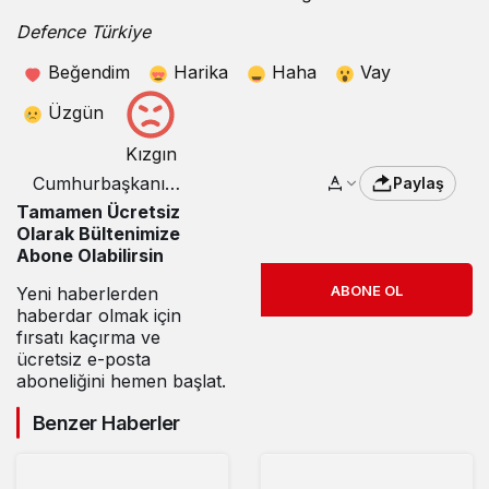
Defence Türkiye
Beğendim
Harika
Haha
Vay
Üzgün
Kızgın
Cumhurbaşkanı
Paylaş
Erdoğan’dan Antalya
Tamamen Ücretsiz
Diplomasi Forumu’nda
Olarak Bültenimize
çarpıcı mesajlar
Abone Olabilirsin
ABONE OL
Yeni haberlerden
haberdar olmak için
fırsatı kaçırma ve
ücretsiz e-posta
aboneliğini hemen başlat.
Benzer Haberler