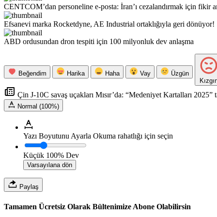
CENTCOM’dan personeline e-posta: İran’ı cezalandırmak için fikir ar
Efsanevi marka Rocketdyne, AE Industrial ortaklığıyla geri dönüyor!
ABD ordusundan dron tespiti için 100 milyonluk dev anlaşma
Beğendim
Harika
Haha
Vay
Üzgün
Kızgı
Çin J-10C savaş uçakları Mısır’da: “Medeniyet Kartalları 2025” ta
Normal (100%)
Yazı Boyutunu Ayarla
Okuma rahatlığı için seçin
Küçük
100%
Dev
Varsayılana dön
Paylaş
Tamamen Ücretsiz Olarak Bültenimize Abone Olabilirsin