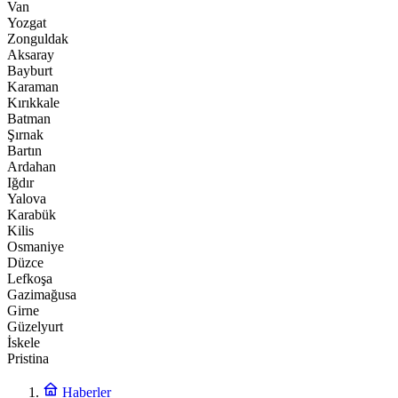
Van
Yozgat
Zonguldak
Aksaray
Bayburt
Karaman
Kırıkkale
Batman
Şırnak
Bartın
Ardahan
Iğdır
Yalova
Karabük
Kilis
Osmaniye
Düzce
Lefkoşa
Gazimağusa
Girne
Güzelyurt
İskele
Pristina
Haberler