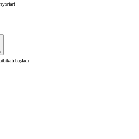
ıyorlar!
n
tbikatı başladı