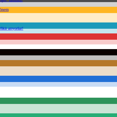
el” tanıtıldı!
Dönem
kir arıyorlar!