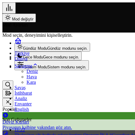
Mod değiştir
Mod Ayarları
Mod seçin, deneyimini kişiselleştirin.
Gündüz Modu
Gündüz modunu seçin.
Türkiye
Gece Modu
Gece modunu seçin.
Dünya
Savunma
Sistem Modu
Sistem modunu seçin.
Deniz
Hava
Kara
Savaş
İstihbarat
Analiz
Envanter
Popüler
English
Son Gelişmeler
Döviz Kurları
Piyasanın kalbine yakından göz atın.
11:22