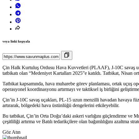
veya linki kopyala
Çin Halk Kurtuluş Ordusu Hava Kuvvetleri (PLAAF), J-10C savaş uçakl
tatbikatı olan “Medeniyet Kartalları 2025”e katıldı. Tatbikat, Nisan 
Tatbikat kapsamında, hava muharebe görev planlaması, ortak uçuş operasy
operasyonel koordinasyonu artırmayı ve taktiksel iş birliğini geliştir
Çin’in J-10C savaş uçakları, PL-15 uzun menzilli havadan havaya füze
artırarak, bölgedeki hava üstünlüğü dengelerini etkileyebilir.
Bu tatbikat, Çin’in Orta Doğu’daki askeri varlığını güçlendirme ve Mıs
çeşitliliği artırma ve Batılı tedarikçilere olan bağımlılığını azaltma strat
Göz Atın