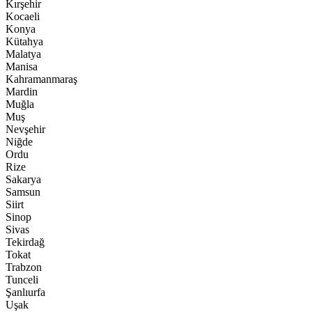
Kırşehir
Kocaeli
Konya
Kütahya
Malatya
Manisa
Kahramanmaraş
Mardin
Muğla
Muş
Nevşehir
Niğde
Ordu
Rize
Sakarya
Samsun
Siirt
Sinop
Sivas
Tekirdağ
Tokat
Trabzon
Tunceli
Şanlıurfa
Uşak