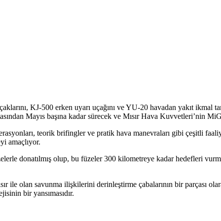
arını, KJ-500 erken uyarı uçağını ve YU-20 havadan yakıt ikmal tanker
ortasından Mayıs başına kadar sürecek ve Mısır Hava Kuvvetleri’nin MiG-
onları, teorik brifingler ve pratik hava manevraları gibi çeşitli faaliye
meyi amaçlıyor.
lerle donatılmış olup, bu füzeler 300 kilometreye kadar hedefleri vur
ır ile olan savunma ilişkilerini derinleştirme çabalarının bir parçası o
ejisinin bir yansımasıdır.