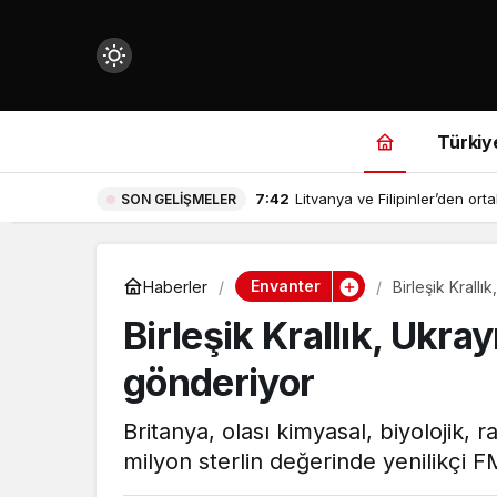
Mod
değiştir
Türkiy
7:42
Litvanya ve Filipinler’den or
SON GELIŞMELER
çin.
Envanter
Haberler
Birleşik Kral
Birleşik Krallık, Uk
n.
gönderiyor
in.
Britanya, olası kimyasal, biyolojik, r
milyon sterlin değerinde yenilikçi 