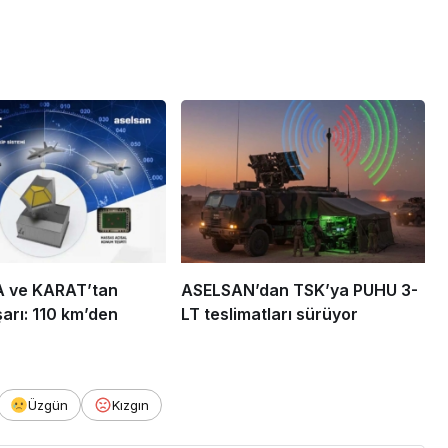
A ve KARAT’tan
ASELSAN’dan TSK’ya PUHU 3-
arı: 110 km’den
LT teslimatları sürüyor
Üzgün
Kızgın