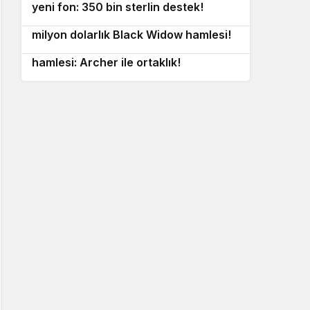
yeni fon: 350 bin sterlin destek!
ABD Hava Kuvvetleri’nden 2,49
10
milyon dolarlık Black Widow hamlesi!
Güney Kore’den askeri eVTOL
hamlesi: Archer ile ortaklık!