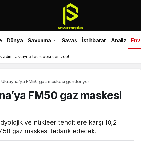
e
Dünya
Savunma
Savaş
İstihbarat
Analiz
Env
tak adım: Ukrayna tecrübesi denizde!
lık, Ukrayna’ya FM50 gaz maskesi gönderiyor
rayna’ya FM50 gaz maskesi
adyolojik ve nükleer tehditlere karşı 10,2
FM50 gaz maskesi tedarik edecek.