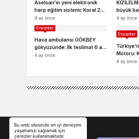
Aselsan’ın yeni elektronik
KIZILELM
harp eğitim sistemi: Koral 23-
büyük ba
LT
tespit
4 ay önce
4 ay önce
Envanter
Envanter
Hava ambulansı GÖKBEY
Türkiye’ni
gökyüzünde: İlk teslimat 6 ay
Motoru: 
içinde
4 ay önce
4 ay önce
Bu web sitesinde en iyi deneyimi
yaşamanızı sağlamak için
çerezler kullanılmaktadır.