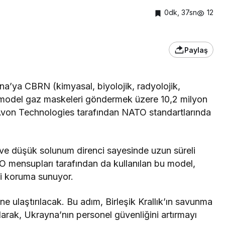
0dk, 37sn
12
Paylaş
na’ya CBRN (kimyasal, biyolojik, radyolojik,
0 model gaz maskeleri göndermek üzere 10,2 milyon
r, Avon Technologies tarafından NATO standartlarında
ve düşük solunum direnci sayesinde uzun süreli
TO mensupları tarafından da kullanılan bu model,
ili koruma sunuyor.
ne ulaştırılacak. Bu adım, Birleşik Krallık’ın savunma
larak, Ukrayna’nın personel güvenliğini artırmayı