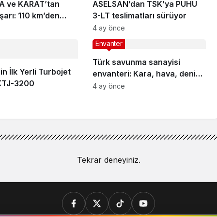
A ve KARAT’tan
ASELSAN’dan TSK’ya PUHU
şarı: 110 km’den
3-LT teslimatları sürüyor
4 ay önce
Envanter
Türk savunma sanayisi
n İlk Yerli Turbojet
envanteri: Kara, hava, deniz
KTJ-3200
ve füze sistemleri
4 ay önce
Tekrar deneyiniz.