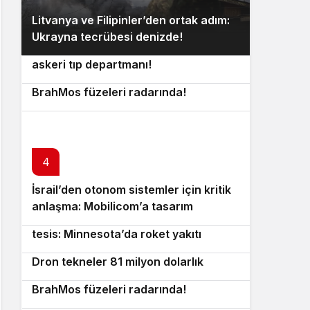
Litvanya ve Filipinler’den ortak adım:
2
Ukrayna tecrübesi denizde!
Hindistan ordusunda yeni dönem: İlk
3
askeri tıp departmanı!
Tayland’dan denizlerde güç gösterisi:
BrahMos füzeleri radarında!
4
İsrail’den otonom sistemler için kritik
5
anlaşma: Mobilicom’a tasarım
Chromatic’ten roket testlerinde yeni
6
sözleşmesi!
tesis: Minnesota’da roket yakıtı
Karayip Denizi’nde otonom devrim:
7
merkezi açıldı!
Dron tekneler 81 milyon dolarlık
Tayland’dan denizlerde güç gösterisi:
8
kokaini yakalattı!
BrahMos füzeleri radarında!
İngiltere’den güvenlik teknolojileri için
9