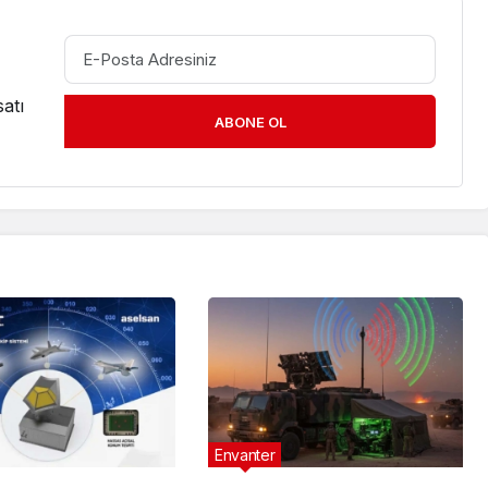
atı
ABONE OL
Envanter