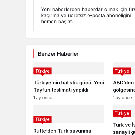
Yeni haberlerden haberdar olmak için fırs
kaçırma ve ücretsiz e-posta aboneliğini
hemen başlat.
Benzer Haberler
Türkiye
Türkiye
Türkiye’nin balistik gücü: Yeni
ABD’den 
Tayfun teslimatı yapıldı
gölgesind
1 ay önce
1 ay önce
Türkiye
Türkiye
Türk ve 
Rutte’den Türk savunma
sanayii gü