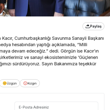
Paylaş
h Kacır, Cumhurbaşkanlığı Savunma Sanayii Başkanı
medya hesabından yaptığı açıklamada, “Milli
maya devam edeceğiz.” dedi. Görgün ise Kacır’ın
 şirketlerimiz ve sanayi ekosistemimizle ‘Güçlenen
ılığımızı sürdürüyoruz. Sayın Bakanımıza teşekkür
Üzgün
Kızgın