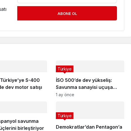
atı
ABONE OL
Türkiye
Türkiye’ye S-400
İSO 500’de dev yükseliş:
e dev motor satışı
Savunma sanayisi uçuşa
geçti
1 ay önce
Türkiye
İspanyol savunma
Demokratlar’dan Pentagon’a
çlerini birleştiriyor