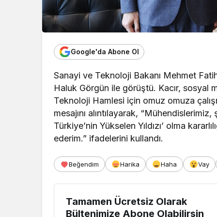
Google'da Abone Ol
Sanayi ve Teknoloji Bakanı Mehmet Fati
Haluk Görgün ile görüştü. Kacır, sosyal 
Teknoloji Hamlesi için omuz omuza çalış
mesajını alıntılayarak, “Mühendislerimiz,
Türkiye’nin Yükselen Yıldızı’ olma kararl
ederim.” ifadelerini kullandı.
Beğendim
Harika
Haha
Vay
Tamamen Ücretsiz Olarak
Bültenimize Abone Olabilirsin