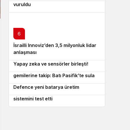
vuruldu
6
İsrailli Innoviz’den 3,5 milyonluk lidar
7
anlaşması
Lockheed Martin’den havada devrim:
8
Yapay zeka ve sensörler birleşti!
Tayvan’dan Çin Sahil Güvenlik
9
gemilerine takip: Batı Pasifik’te sular
Almanya’da dev yatırım: Diehl
10
ısiniyor!
Defence yeni batarya üretim
Avustralya geleceğin hava savunma
merkezini açtı!
sistemini test etti