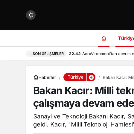
Mod
değiştir
Türkiy
22:42
AeroVironment’tan devrim n
SON GELIŞMELER
çin.
Türkiye
Haberler
Bakan Kacır: Mil
Bakan Kacır: Milli tekn
n.
çalışmaya devam ede
in.
Sanayi ve Teknoloji Bakanı Kacır, S
geldi. Kacır, "Milli Teknoloji Hamlesi