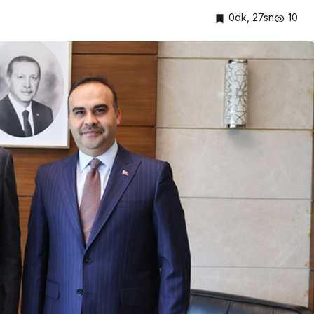
0dk, 27sn
10