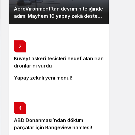
AeroVironment’tan devrim niteliğinde
adım: Mayhem 10 yapay zekâ destekli
sürü yeteneği kazanıyor!
2
Kuveyt askeri tesisleri hedef alan İran
3
dronlarını vurdu
Küçük dronlar için devrimsel adım:
Yapay zekalı yeni modül!
4
ABD Donanması’ndan döküm
5
parçalar için Rangeview hamlesi!
İran’dan Hürmüz’de hamle: İki tanker