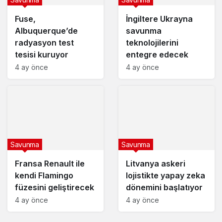
Fuse,
İngiltere Ukrayna
Albuquerque’de
savunma
radyasyon test
teknolojilerini
tesisi kuruyor
entegre edecek
4 ay önce
4 ay önce
Savunma
Savunma
Fransa Renault ile
Litvanya askeri
kendi Flamingo
lojistikte yapay zeka
füzesini geliştirecek
dönemini başlatıyor
4 ay önce
4 ay önce