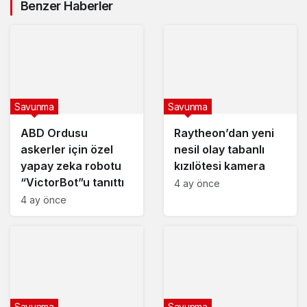
Benzer Haberler
Savunma
Savunma
ABD Ordusu
Raytheon’dan yeni
askerler için özel
nesil olay tabanlı
yapay zeka robotu
kızılötesi kamera
“VictorBot”u tanıttı
4 ay önce
4 ay önce
Savunma
Savunma