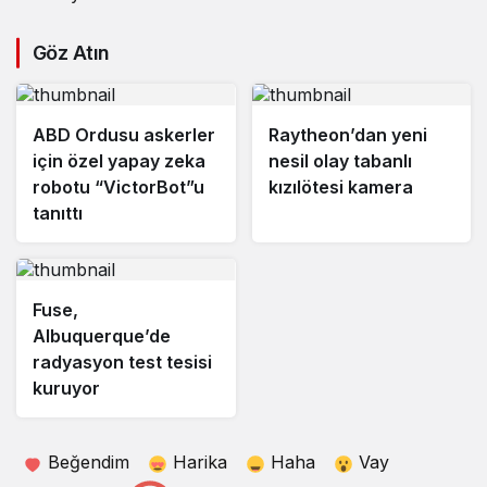
Göz Atın
ABD Ordusu askerler
Raytheon’dan yeni
için özel yapay zeka
nesil olay tabanlı
robotu “VictorBot”u
kızılötesi kamera
tanıttı
Fuse,
Albuquerque’de
radyasyon test tesisi
kuruyor
Beğendim
Harika
Haha
Vay