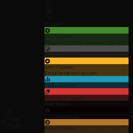
Popüler
Döviz Kurları
Piyasanın kalbine yakından göz atın.
Namaz Vakitleri
Altın Fiyatları
Emtia'larda son durum!
Puan Durumu
Nöbetçi Eczaneler
Hızlı Erişim
Son Depremler
Mod
değiştir
Kripto Paralar