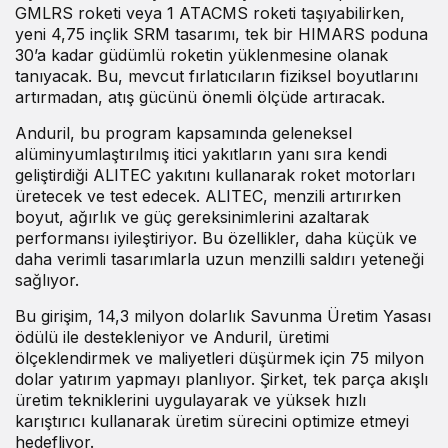
GMLRS roketi veya 1 ATACMS roketi taşıyabilirken,
yeni 4,75 inçlik SRM tasarımı, tek bir HIMARS poduna
30’a kadar güdümlü roketin yüklenmesine olanak
tanıyacak. Bu, mevcut fırlatıcıların fiziksel boyutlarını
artırmadan, atış gücünü önemli ölçüde artıracak.
Anduril, bu program kapsamında geleneksel
alüminyumlaştırılmış itici yakıtların yanı sıra kendi
geliştirdiği ALITEC yakıtını kullanarak roket motorları
üretecek ve test edecek. ALITEC, menzili artırırken
boyut, ağırlık ve güç gereksinimlerini azaltarak
performansı iyileştiriyor. Bu özellikler, daha küçük ve
daha verimli tasarımlarla uzun menzilli saldırı yeteneği
sağlıyor.
Bu girişim, 14,3 milyon dolarlık Savunma Üretim Yasası
ödülü ile destekleniyor ve Anduril, üretimi
ölçeklendirmek ve maliyetleri düşürmek için 75 milyon
dolar yatırım yapmayı planlıyor. Şirket, tek parça akışlı
üretim tekniklerini uygulayarak ve yüksek hızlı
karıştırıcı kullanarak üretim sürecini optimize etmeyi
hedefliyor.