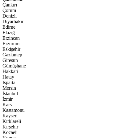
Çankırı
Çorum
Denizli
Diyarbakır
Edirne
Elazığ
Erzincan
Erzurum
Eskişehir
Gaziantep
Giresun
Gümüşhane
Hakkari
Hatay
Isparta
Mersin
İstanbul
İzmir
Kars
Kastamonu
Kayseri
Kırklareli
Kırşehir
Kocaeli
Konya