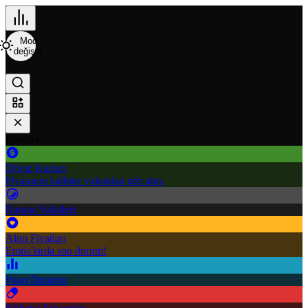
Mod
değiştir
Popüler
Döviz Kurları
Piyasanın kalbine yakından göz atın.
Namaz Vakitleri
Altın Fiyatları
Emtia'larda son durum!
Puan Durumu