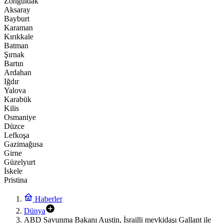
Zonguldak
Aksaray
Bayburt
Karaman
Kırıkkale
Batman
Şırnak
Bartın
Ardahan
Iğdır
Yalova
Karabük
Kilis
Osmaniye
Düzce
Lefkoşa
Gazimağusa
Girne
Güzelyurt
İskele
Pristina
Haberler
Dünya
ABD Savunma Bakanı Austin, İsrailli mevkidaşı Gallant ile