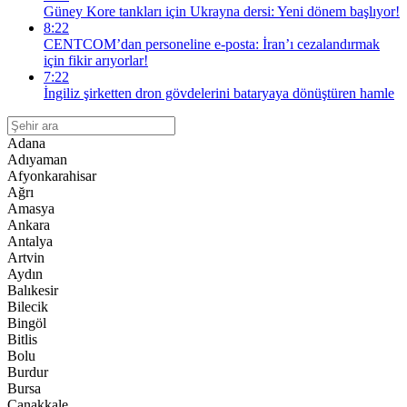
Güney Kore tankları için Ukrayna dersi: Yeni dönem başlıyor!
8:22
CENTCOM’dan personeline e-posta: İran’ı cezalandırmak
için fikir arıyorlar!
7:22
İngiliz şirketten dron gövdelerini bataryaya dönüştüren hamle
Adana
Adıyaman
Afyonkarahisar
Ağrı
Amasya
Ankara
Antalya
Artvin
Aydın
Balıkesir
Bilecik
Bingöl
Bitlis
Bolu
Burdur
Bursa
Çanakkale