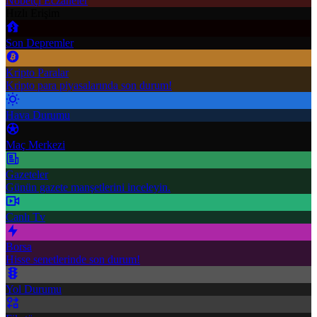
Nöbetçi Eczaneler
Hızlı Erişim
Son Depremler
Kripto Paralar
Kripto para piyasalarında son durum!
Hava Durumu
Maç Merkezi
Gazeteler
Günün gazete manşetlerini inceleyin.
Canlı Tv
Borsa
Hisse senetlerinde son durum!
Yol Durumu