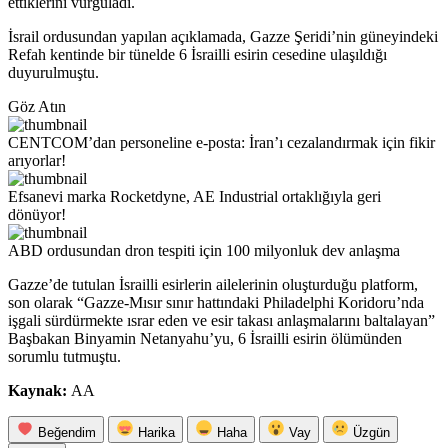
ettiklerini vurguladı.
İsrail ordusundan yapılan açıklamada, Gazze Şeridi’nin güneyindeki
Refah kentinde bir tünelde 6 İsrailli esirin cesedine ulaşıldığı
duyurulmuştu.
Göz Atın
CENTCOM’dan personeline e-posta: İran’ı cezalandırmak için fikir
arıyorlar!
Efsanevi marka Rocketdyne, AE Industrial ortaklığıyla geri
dönüyor!
ABD ordusundan dron tespiti için 100 milyonluk dev anlaşma
Gazze’de tutulan İsrailli esirlerin ailelerinin oluşturduğu platform,
son olarak “Gazze-Mısır sınır hattındaki Philadelphi Koridoru’nda
işgali sürdürmekte ısrar eden ve esir takası anlaşmalarını baltalayan”
Başbakan Binyamin Netanyahu’yu, 6 İsrailli esirin ölümünden
sorumlu tutmuştu.
Kaynak:
AA
Beğendim
Harika
Haha
Vay
Üzgün