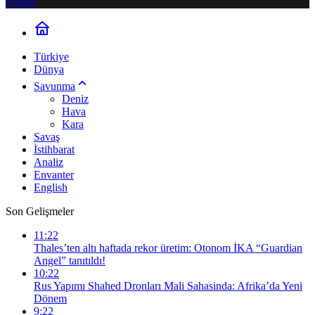
Fikstür
Türkiye
Dünya
Savunma
Deniz
Hava
Kara
Savaş
İstihbarat
Analiz
Envanter
English
Son Gelişmeler
11:22
Thales’ten altı haftada rekor üretim: Otonom İKA “Guardian
Angel” tanıtıldı!
10:22
Rus Yapımı Shahed Dronları Mali Sahasinda: Afrika’da Yeni
Dönem
9:22