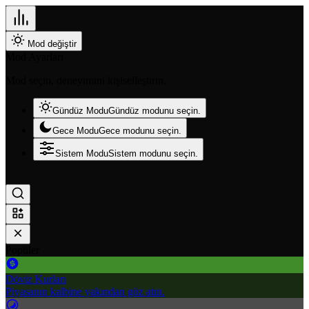
Mod değiştir
Mod Ayarları
Mod seçin, deneyimini kişiselleştirin.
Gündüz Modu
Gündüz modunu seçin.
Gece Modu
Gece modunu seçin.
Sistem Modu
Sistem modunu seçin.
Popüler
Döviz Kurları
Piyasanın kalbine yakından göz atın.