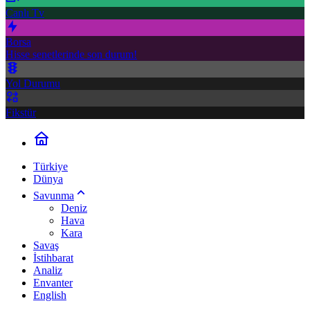
Canlı Tv
Borsa
Hisse senetlerinde son durum!
Yol Durumu
Fikstür
Türkiye
Dünya
Savunma
Deniz
Hava
Kara
Savaş
İstihbarat
Analiz
Envanter
English