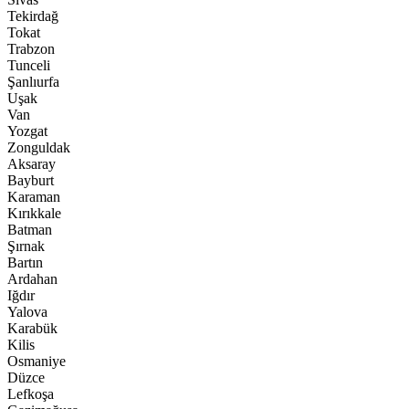
Tekirdağ
Tokat
Trabzon
Tunceli
Şanlıurfa
Uşak
Van
Yozgat
Zonguldak
Aksaray
Bayburt
Karaman
Kırıkkale
Batman
Şırnak
Bartın
Ardahan
Iğdır
Yalova
Karabük
Kilis
Osmaniye
Düzce
Lefkoşa