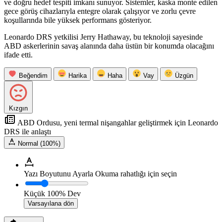
ve doğru hedef tespiti imkanı sunuyor. Sistemler, kaska monte edilen
gece görüş cihazlarıyla entegre olarak çalışıyor ve zorlu çevre
koşullarında bile yüksek performans gösteriyor.
Leonardo DRS yetkilisi Jerry Hathaway, bu teknoloji sayesinde
ABD askerlerinin savaş alanında daha üstün bir konumda olacağını
ifade etti.
Beğendim
Harika
Haha
Vay
Üzgün
Kızgın
ABD Ordusu, yeni termal nişangahlar geliştirmek için Leonardo
DRS ile anlaştı
Normal (100%)
Yazı Boyutunu Ayarla
Okuma rahatlığı için seçin
Küçük
100%
Dev
Varsayılana dön