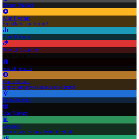
Namaz Vakitleri
Altın Fiyatları
Emtia'larda son durum!
Puan Durumu
Nöbetçi Eczaneler
Hızlı Erişim
Son Depremler
Kripto Paralar
Kripto para piyasalarında son durum!
Hava Durumu
Maç Merkezi
Gazeteler
Günün gazete manşetlerini inceleyin.