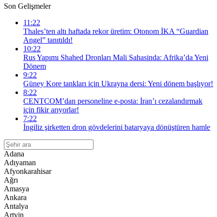
Son Gelişmeler
11:22
Thales’ten altı haftada rekor üretim: Otonom İKA “Guardian
Angel” tanıtıldı!
10:22
Rus Yapımı Shahed Dronları Mali Sahasinda: Afrika’da Yeni
Dönem
9:22
Güney Kore tankları için Ukrayna dersi: Yeni dönem başlıyor!
8:22
CENTCOM’dan personeline e-posta: İran’ı cezalandırmak
için fikir arıyorlar!
7:22
İngiliz şirketten dron gövdelerini bataryaya dönüştüren hamle
Adana
Adıyaman
Afyonkarahisar
Ağrı
Amasya
Ankara
Antalya
Artvin