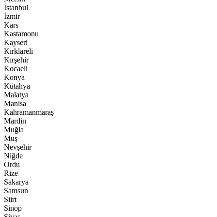
İstanbul
İzmir
Kars
Kastamonu
Kayseri
Kırklareli
Kırşehir
Kocaeli
Konya
Kütahya
Malatya
Manisa
Kahramanmaraş
Mardin
Muğla
Muş
Nevşehir
Niğde
Ordu
Rize
Sakarya
Samsun
Siirt
Sinop
Sivas