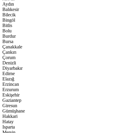
Aydın
Balıkesir
Bilecik
Bingöl
Bitlis
Bolu
Burdur
Bursa
Çanakkale
Çankırı
Çorum
Denizli
Diyarbakır
Edirne
Elazığ
Erzincan
Erzurum
Eskişehir
Gaziantep
Giresun
Gümüşhane
Hakkari
Hatay
Isparta
Mersin