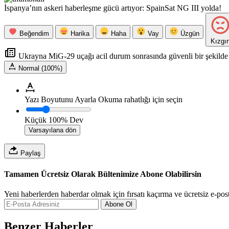
İspanya’nın askeri haberleşme gücü artıyor: SpainSat NG III yolda!
Beğendim
Harika
Haha
Vay
Üzgün
Kızgı
Ukrayna MiG-29 uçağı acil durum sonrasında güvenli bir şekilde 
Normal (100%)
Yazı Boyutunu Ayarla
Okuma rahatlığı için seçin
Küçük
100%
Dev
Varsayılana dön
Paylaş
Tamamen Ücretsiz Olarak Bültenimize Abone Olabilirsin
Yeni haberlerden haberdar olmak için fırsatı kaçırma ve ücretsiz e-pos
Abone Ol
Benzer Haberler