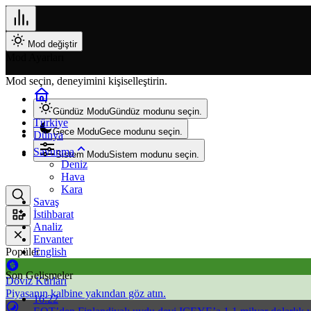
Mod değiştir
Mod Ayarları
Mod seçin, deneyimini kişiselleştirin.
Gündüz Modu
Gündüz modunu seçin.
Türkiye
Gece Modu
Gece modunu seçin.
Dünya
Savunma
Sistem Modu
Sistem modunu seçin.
Deniz
Hava
Kara
Savaş
İstihbarat
Analiz
Envanter
Popüler
English
Son Gelişmeler
Döviz Kurları
Piyasanın kalbine yakından göz atın.
16:22