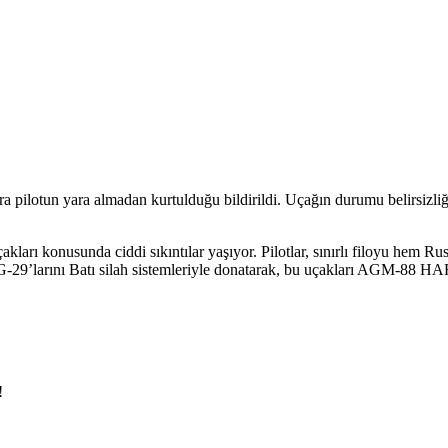
nra pilotun yara almadan kurtulduğu bildirildi. Uçağın durumu belirsiz
ları konusunda ciddi sıkıntılar yaşıyor. Pilotlar, sınırlı filoyu hem 
 MiG-29’larını Batı silah sistemleriyle donatarak, bu uçakları AGM-8
!