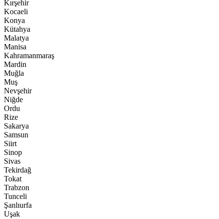
Kırşehir
Kocaeli
Konya
Kütahya
Malatya
Manisa
Kahramanmaraş
Mardin
Muğla
Muş
Nevşehir
Niğde
Ordu
Rize
Sakarya
Samsun
Siirt
Sinop
Sivas
Tekirdağ
Tokat
Trabzon
Tunceli
Şanlıurfa
Uşak