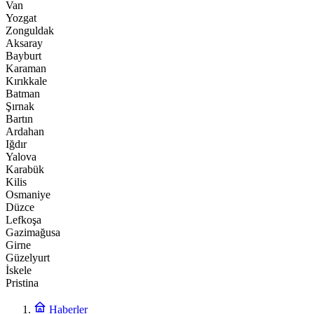
Van
Yozgat
Zonguldak
Aksaray
Bayburt
Karaman
Kırıkkale
Batman
Şırnak
Bartın
Ardahan
Iğdır
Yalova
Karabük
Kilis
Osmaniye
Düzce
Lefkoşa
Gazimağusa
Girne
Güzelyurt
İskele
Pristina
Haberler