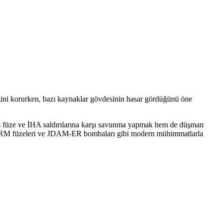
liğini korurken, bazı kaynaklar gövdesinin hasar gördüğünü öne
Rus füze ve İHA saldırılarına karşı savunma yapmak hem de düşman
8 HARM füzeleri ve JDAM-ER bombaları gibi modern mühimmatlarla